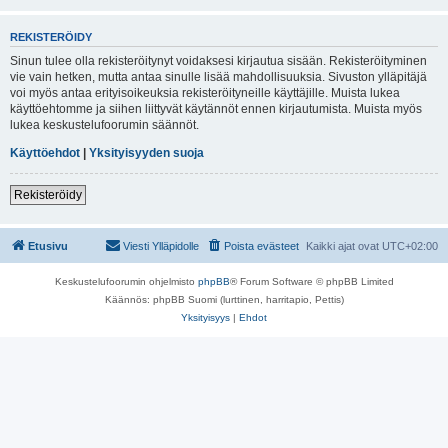
REKISTERÖIDY
Sinun tulee olla rekisteröitynyt voidaksesi kirjautua sisään. Rekisteröityminen
vie vain hetken, mutta antaa sinulle lisää mahdollisuuksia. Sivuston ylläpitäjä
voi myös antaa erityisoikeuksia rekisteröityneille käyttäjille. Muista lukea
käyttöehtomme ja siihen liittyvät käytännöt ennen kirjautumista. Muista myös
lukea keskustelufoorumin säännöt.
Käyttöehdot
|
Yksityisyyden suoja
Rekisteröidy
Etusivu
Viesti Ylläpidolle
Poista evästeet
Kaikki ajat ovat
UTC+02:00
Keskustelufoorumin ohjelmisto
phpBB
® Forum Software © phpBB Limited
Käännös: phpBB Suomi (lurttinen, harritapio, Pettis)
Yksityisyys
|
Ehdot