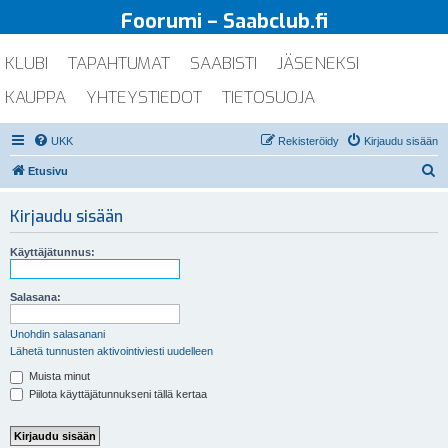
Foorumi – Saabclub.fi
KLUBI
TAPAHTUMAT
SAABISTI
JÄSENEKSI
KAUPPA
YHTEYSTIEDOT
TIETOSUOJA
UKK
Rekisteröidy
Kirjaudu sisään
E
Etusivu
t
Kirjaudu sisään
s
i
Käyttäjätunnus:
Salasana:
Unohdin salasanani
Lähetä tunnusten aktivointiviesti uudelleen
Muista minut
Piilota käyttäjätunnukseni tällä kertaa