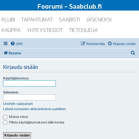
Foorumi – Saabclub.fi
KLUBI
TAPAHTUMAT
SAABISTI
JÄSENEKSI
KAUPPA
YHTEYSTIEDOT
TIETOSUOJA
UKK
Rekisteröidy
Kirjaudu sisään
E
Etusivu
t
Kirjaudu sisään
s
i
Käyttäjätunnus:
Salasana:
Unohdin salasanani
Lähetä tunnusten aktivointiviesti uudelleen
Muista minut
Piilota käyttäjätunnukseni tällä kertaa