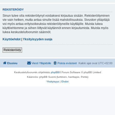
REKISTERÖIDY
Sinun tulee olla rekisteröitynyt voidaksesi kirjautua sisään. Rekisteröityminen
vie vain hetken, mutta antaa sinulle lisää mahdollisuuksia. Sivuston ylläpitäjä
voi myös antaa erityisoikeuksia rekisteröityneille käyttäjille. Muista lukea
käyttöehtomme ja siihen liittyvät käytännöt ennen kirjautumista. Muista myös
lukea keskustelufoorumin säännöt.
Käyttöehdot
|
Yksityisyyden suoja
Rekisteröidy
Etusivu
Viesti Ylläpidolle
Poista evästeet
Kaikki ajat ovat
UTC+02:00
Keskustelufoorumin ohjelmisto
phpBB
® Forum Software © phpBB Limited
Käännös: phpBB Suomi (lurttinen, harritapio, Pettis)
Yksityisyys
|
Ehdot