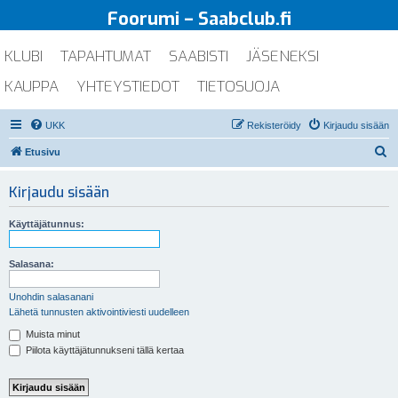
Foorumi – Saabclub.fi
KLUBI
TAPAHTUMAT
SAABISTI
JÄSENEKSI
KAUPPA
YHTEYSTIEDOT
TIETOSUOJA
UKK
Rekisteröidy
Kirjaudu sisään
E
Etusivu
t
Kirjaudu sisään
s
i
Käyttäjätunnus:
Salasana:
Unohdin salasanani
Lähetä tunnusten aktivointiviesti uudelleen
Muista minut
Piilota käyttäjätunnukseni tällä kertaa