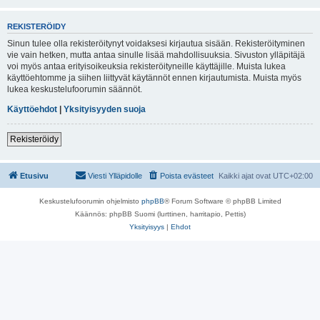
REKISTERÖIDY
Sinun tulee olla rekisteröitynyt voidaksesi kirjautua sisään. Rekisteröityminen
vie vain hetken, mutta antaa sinulle lisää mahdollisuuksia. Sivuston ylläpitäjä
voi myös antaa erityisoikeuksia rekisteröityneille käyttäjille. Muista lukea
käyttöehtomme ja siihen liittyvät käytännöt ennen kirjautumista. Muista myös
lukea keskustelufoorumin säännöt.
Käyttöehdot
|
Yksityisyyden suoja
Rekisteröidy
Etusivu
Viesti Ylläpidolle
Poista evästeet
Kaikki ajat ovat
UTC+02:00
Keskustelufoorumin ohjelmisto
phpBB
® Forum Software © phpBB Limited
Käännös: phpBB Suomi (lurttinen, harritapio, Pettis)
Yksityisyys
|
Ehdot