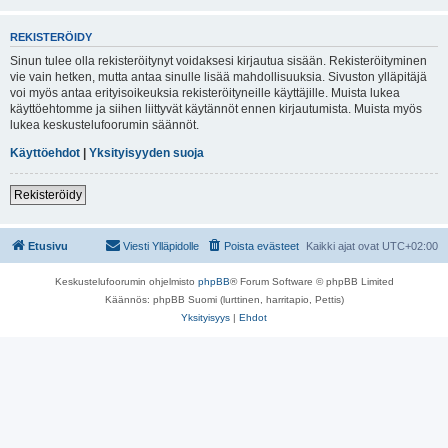
REKISTERÖIDY
Sinun tulee olla rekisteröitynyt voidaksesi kirjautua sisään. Rekisteröityminen
vie vain hetken, mutta antaa sinulle lisää mahdollisuuksia. Sivuston ylläpitäjä
voi myös antaa erityisoikeuksia rekisteröityneille käyttäjille. Muista lukea
käyttöehtomme ja siihen liittyvät käytännöt ennen kirjautumista. Muista myös
lukea keskustelufoorumin säännöt.
Käyttöehdot
|
Yksityisyyden suoja
Rekisteröidy
Etusivu
Viesti Ylläpidolle
Poista evästeet
Kaikki ajat ovat
UTC+02:00
Keskustelufoorumin ohjelmisto
phpBB
® Forum Software © phpBB Limited
Käännös: phpBB Suomi (lurttinen, harritapio, Pettis)
Yksityisyys
|
Ehdot