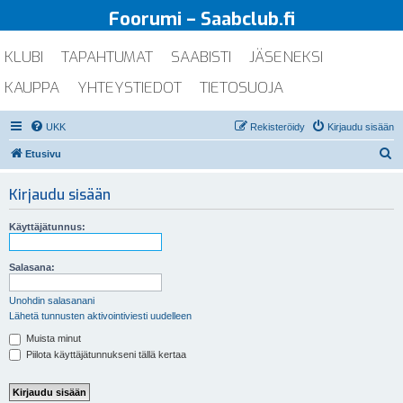
Foorumi – Saabclub.fi
KLUBI
TAPAHTUMAT
SAABISTI
JÄSENEKSI
KAUPPA
YHTEYSTIEDOT
TIETOSUOJA
UKK
Rekisteröidy
Kirjaudu sisään
E
Etusivu
t
Kirjaudu sisään
s
i
Käyttäjätunnus:
Salasana:
Unohdin salasanani
Lähetä tunnusten aktivointiviesti uudelleen
Muista minut
Piilota käyttäjätunnukseni tällä kertaa