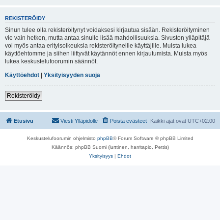
REKISTERÖIDY
Sinun tulee olla rekisteröitynyt voidaksesi kirjautua sisään. Rekisteröityminen
vie vain hetken, mutta antaa sinulle lisää mahdollisuuksia. Sivuston ylläpitäjä
voi myös antaa erityisoikeuksia rekisteröityneille käyttäjille. Muista lukea
käyttöehtomme ja siihen liittyvät käytännöt ennen kirjautumista. Muista myös
lukea keskustelufoorumin säännöt.
Käyttöehdot
|
Yksityisyyden suoja
Rekisteröidy
Etusivu
Viesti Ylläpidolle
Poista evästeet
Kaikki ajat ovat
UTC+02:00
Keskustelufoorumin ohjelmisto
phpBB
® Forum Software © phpBB Limited
Käännös: phpBB Suomi (lurttinen, harritapio, Pettis)
Yksityisyys
|
Ehdot