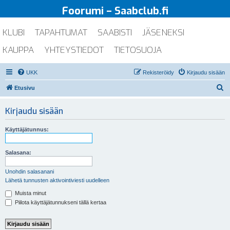
Foorumi – Saabclub.fi
KLUBI
TAPAHTUMAT
SAABISTI
JÄSENEKSI
KAUPPA
YHTEYSTIEDOT
TIETOSUOJA
UKK
Rekisteröidy
Kirjaudu sisään
E
Etusivu
t
Kirjaudu sisään
s
i
Käyttäjätunnus:
Salasana:
Unohdin salasanani
Lähetä tunnusten aktivointiviesti uudelleen
Muista minut
Piilota käyttäjätunnukseni tällä kertaa