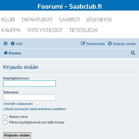
Foorumi – Saabclub.fi
KLUBI
TAPAHTUMAT
SAABISTI
JÄSENEKSI
KAUPPA
YHTEYSTIEDOT
TIETOSUOJA
UKK
Rekisteröidy
Kirjaudu sisään
E
Etusivu
t
Kirjaudu sisään
s
i
Käyttäjätunnus:
Salasana:
Unohdin salasanani
Lähetä tunnusten aktivointiviesti uudelleen
Muista minut
Piilota käyttäjätunnukseni tällä kertaa