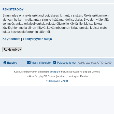
REKISTERÖIDY
Sinun tulee olla rekisteröitynyt voidaksesi kirjautua sisään. Rekisteröityminen
vie vain hetken, mutta antaa sinulle lisää mahdollisuuksia. Sivuston ylläpitäjä
voi myös antaa erityisoikeuksia rekisteröityneille käyttäjille. Muista lukea
käyttöehtomme ja siihen liittyvät käytännöt ennen kirjautumista. Muista myös
lukea keskustelufoorumin säännöt.
Käyttöehdot
|
Yksityisyyden suoja
Rekisteröidy
Etusivu
Viesti Ylläpidolle
Poista evästeet
Kaikki ajat ovat
UTC+02:00
Keskustelufoorumin ohjelmisto
phpBB
® Forum Software © phpBB Limited
Käännös: phpBB Suomi (lurttinen, harritapio, Pettis)
Yksityisyys
|
Ehdot