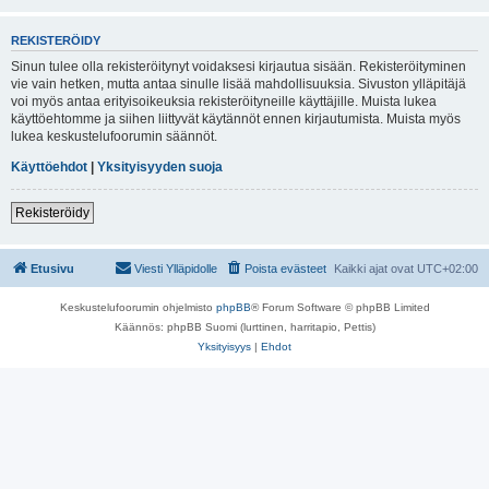
REKISTERÖIDY
Sinun tulee olla rekisteröitynyt voidaksesi kirjautua sisään. Rekisteröityminen
vie vain hetken, mutta antaa sinulle lisää mahdollisuuksia. Sivuston ylläpitäjä
voi myös antaa erityisoikeuksia rekisteröityneille käyttäjille. Muista lukea
käyttöehtomme ja siihen liittyvät käytännöt ennen kirjautumista. Muista myös
lukea keskustelufoorumin säännöt.
Käyttöehdot
|
Yksityisyyden suoja
Rekisteröidy
Etusivu
Viesti Ylläpidolle
Poista evästeet
Kaikki ajat ovat
UTC+02:00
Keskustelufoorumin ohjelmisto
phpBB
® Forum Software © phpBB Limited
Käännös: phpBB Suomi (lurttinen, harritapio, Pettis)
Yksityisyys
|
Ehdot