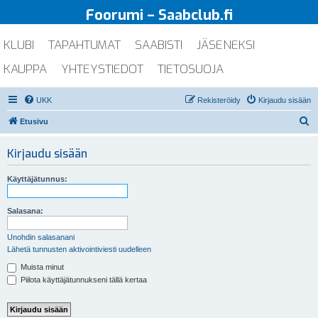
Foorumi – Saabclub.fi
KLUBI
TAPAHTUMAT
SAABISTI
JÄSENEKSI
KAUPPA
YHTEYSTIEDOT
TIETOSUOJA
UKK
Rekisteröidy
Kirjaudu sisään
E
Etusivu
t
Kirjaudu sisään
s
i
Käyttäjätunnus:
Salasana:
Unohdin salasanani
Lähetä tunnusten aktivointiviesti uudelleen
Muista minut
Piilota käyttäjätunnukseni tällä kertaa