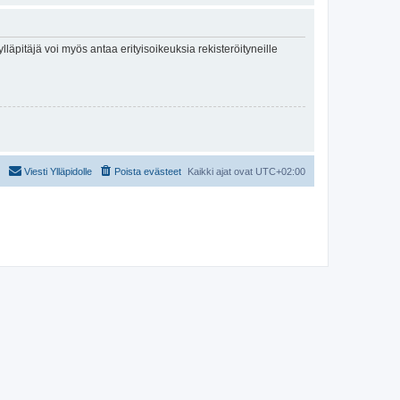
lläpitäjä voi myös antaa erityisoikeuksia rekisteröityneille
Viesti Ylläpidolle
Poista evästeet
Kaikki ajat ovat
UTC+02:00