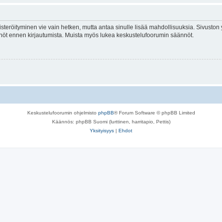
isteröityminen vie vain hetken, mutta antaa sinulle lisää mahdollisuuksia. Sivuston y
tännöt ennen kirjautumista. Muista myös lukea keskustelufoorumin säännöt.
Keskustelufoorumin ohjelmisto
phpBB
® Forum Software © phpBB Limited
Käännös: phpBB Suomi (lurttinen, harritapio, Pettis)
Yksityisyys
|
Ehdot