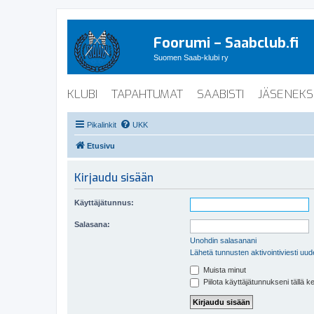
Foorumi – Saabclub.fi
Suomen Saab-klubi ry
KLUBI
TAPAHTUMAT
SAABISTI
JÄSENEKS
Pikalinkit
UKK
Etusivu
Kirjaudu sisään
Käyttäjätunnus:
Salasana:
Unohdin salasanani
Lähetä tunnusten aktivointiviesti uud
Muista minut
Piilota käyttäjätunnukseni tällä k