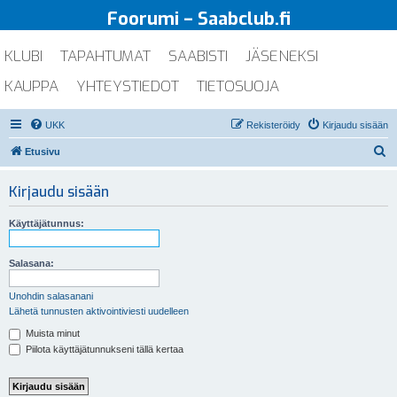
Foorumi – Saabclub.fi
KLUBI
TAPAHTUMAT
SAABISTI
JÄSENEKSI
KAUPPA
YHTEYSTIEDOT
TIETOSUOJA
UKK
Rekisteröidy
Kirjaudu sisään
E
Etusivu
t
Kirjaudu sisään
s
i
Käyttäjätunnus:
Salasana:
Unohdin salasanani
Lähetä tunnusten aktivointiviesti uudelleen
Muista minut
Piilota käyttäjätunnukseni tällä kertaa