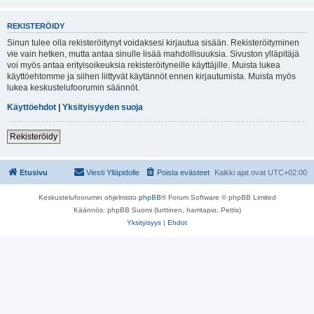
REKISTERÖIDY
Sinun tulee olla rekisteröitynyt voidaksesi kirjautua sisään. Rekisteröityminen
vie vain hetken, mutta antaa sinulle lisää mahdollisuuksia. Sivuston ylläpitäjä
voi myös antaa erityisoikeuksia rekisteröityneille käyttäjille. Muista lukea
käyttöehtomme ja siihen liittyvät käytännöt ennen kirjautumista. Muista myös
lukea keskustelufoorumin säännöt.
Käyttöehdot
|
Yksityisyyden suoja
Rekisteröidy
Etusivu
Viesti Ylläpidolle
Poista evästeet
Kaikki ajat ovat
UTC+02:00
Keskustelufoorumin ohjelmisto
phpBB
® Forum Software © phpBB Limited
Käännös: phpBB Suomi (lurttinen, harritapio, Pettis)
Yksityisyys
|
Ehdot