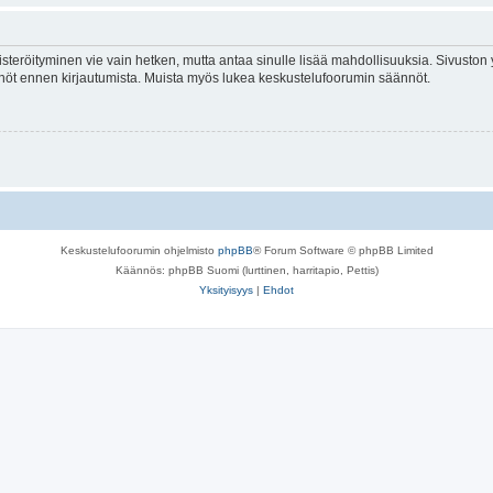
isteröityminen vie vain hetken, mutta antaa sinulle lisää mahdollisuuksia. Sivuston y
tännöt ennen kirjautumista. Muista myös lukea keskustelufoorumin säännöt.
Keskustelufoorumin ohjelmisto
phpBB
® Forum Software © phpBB Limited
Käännös: phpBB Suomi (lurttinen, harritapio, Pettis)
Yksityisyys
|
Ehdot