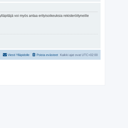
lläpitäjä voi myös antaa erityisoikeuksia rekisteröityneille
Viesti Ylläpidolle
Poista evästeet
Kaikki ajat ovat
UTC+02:00