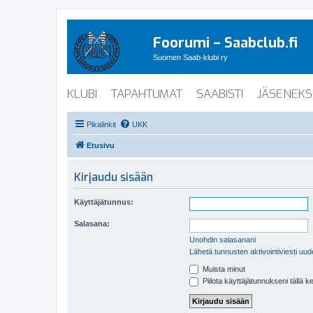
Foorumi – Saabclub.fi
Suomen Saab-klubi ry
KLUBI
TAPAHTUMAT
SAABISTI
JÄSENEKS
Pikalinkit
UKK
Etusivu
Kirjaudu sisään
Käyttäjätunnus:
Salasana:
Unohdin salasanani
Lähetä tunnusten aktivointiviesti uud
Muista minut
Piilota käyttäjätunnukseni tällä k