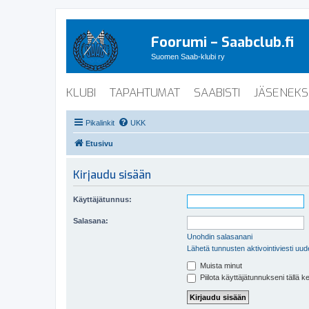
Foorumi – Saabclub.fi
Suomen Saab-klubi ry
KLUBI
TAPAHTUMAT
SAABISTI
JÄSENEKS
Pikalinkit
UKK
Etusivu
Kirjaudu sisään
Käyttäjätunnus:
Salasana:
Unohdin salasanani
Lähetä tunnusten aktivointiviesti uud
Muista minut
Piilota käyttäjätunnukseni tällä k