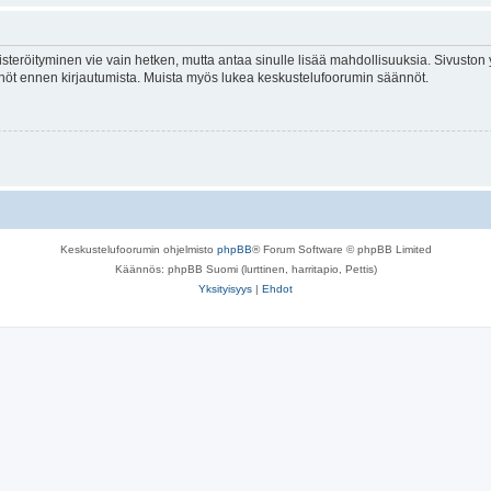
isteröityminen vie vain hetken, mutta antaa sinulle lisää mahdollisuuksia. Sivuston y
tännöt ennen kirjautumista. Muista myös lukea keskustelufoorumin säännöt.
Keskustelufoorumin ohjelmisto
phpBB
® Forum Software © phpBB Limited
Käännös: phpBB Suomi (lurttinen, harritapio, Pettis)
Yksityisyys
|
Ehdot