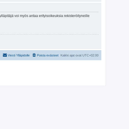
lläpitäjä voi myös antaa erityisoikeuksia rekisteröityneille
Viesti Ylläpidolle
Poista evästeet
Kaikki ajat ovat
UTC+02:00