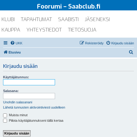
Foorumi – Saabclub.fi
KLUBI
TAPAHTUMAT
SAABISTI
JÄSENEKSI
KAUPPA
YHTEYSTIEDOT
TIETOSUOJA
UKK
Rekisteröidy
Kirjaudu sisään
E
Etusivu
t
Kirjaudu sisään
s
i
Käyttäjätunnus:
Salasana:
Unohdin salasanani
Lähetä tunnusten aktivointiviesti uudelleen
Muista minut
Piilota käyttäjätunnukseni tällä kertaa