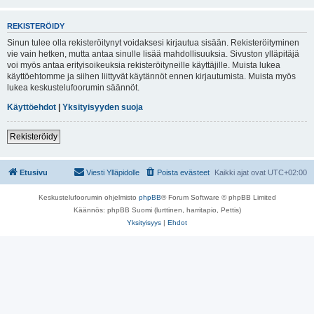
REKISTERÖIDY
Sinun tulee olla rekisteröitynyt voidaksesi kirjautua sisään. Rekisteröityminen
vie vain hetken, mutta antaa sinulle lisää mahdollisuuksia. Sivuston ylläpitäjä
voi myös antaa erityisoikeuksia rekisteröityneille käyttäjille. Muista lukea
käyttöehtomme ja siihen liittyvät käytännöt ennen kirjautumista. Muista myös
lukea keskustelufoorumin säännöt.
Käyttöehdot
|
Yksityisyyden suoja
Rekisteröidy
Etusivu
Viesti Ylläpidolle
Poista evästeet
Kaikki ajat ovat
UTC+02:00
Keskustelufoorumin ohjelmisto
phpBB
® Forum Software © phpBB Limited
Käännös: phpBB Suomi (lurttinen, harritapio, Pettis)
Yksityisyys
|
Ehdot