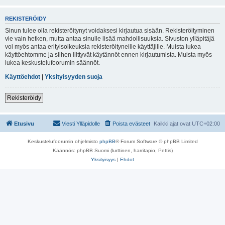
REKISTERÖIDY
Sinun tulee olla rekisteröitynyt voidaksesi kirjautua sisään. Rekisteröityminen
vie vain hetken, mutta antaa sinulle lisää mahdollisuuksia. Sivuston ylläpitäjä
voi myös antaa erityisoikeuksia rekisteröityneille käyttäjille. Muista lukea
käyttöehtomme ja siihen liittyvät käytännöt ennen kirjautumista. Muista myös
lukea keskustelufoorumin säännöt.
Käyttöehdot
|
Yksityisyyden suoja
Rekisteröidy
Etusivu
Viesti Ylläpidolle
Poista evästeet
Kaikki ajat ovat
UTC+02:00
Keskustelufoorumin ohjelmisto
phpBB
® Forum Software © phpBB Limited
Käännös: phpBB Suomi (lurttinen, harritapio, Pettis)
Yksityisyys
|
Ehdot