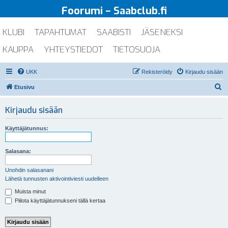
Foorumi – Saabclub.fi
KLUBI
TAPAHTUMAT
SAABISTI
JÄSENEKSI
KAUPPA
YHTEYSTIEDOT
TIETOSUOJA
UKK
Rekisteröidy
Kirjaudu sisään
E
Etusivu
t
Kirjaudu sisään
s
i
Käyttäjätunnus:
Salasana:
Unohdin salasanani
Lähetä tunnusten aktivointiviesti uudelleen
Muista minut
Piilota käyttäjätunnukseni tällä kertaa