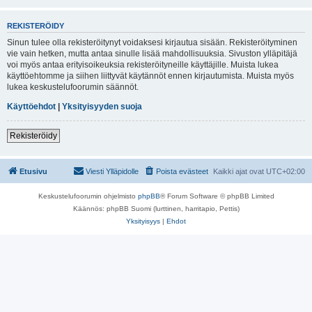
REKISTERÖIDY
Sinun tulee olla rekisteröitynyt voidaksesi kirjautua sisään. Rekisteröityminen
vie vain hetken, mutta antaa sinulle lisää mahdollisuuksia. Sivuston ylläpitäjä
voi myös antaa erityisoikeuksia rekisteröityneille käyttäjille. Muista lukea
käyttöehtomme ja siihen liittyvät käytännöt ennen kirjautumista. Muista myös
lukea keskustelufoorumin säännöt.
Käyttöehdot
|
Yksityisyyden suoja
Rekisteröidy
Etusivu
Viesti Ylläpidolle
Poista evästeet
Kaikki ajat ovat
UTC+02:00
Keskustelufoorumin ohjelmisto
phpBB
® Forum Software © phpBB Limited
Käännös: phpBB Suomi (lurttinen, harritapio, Pettis)
Yksityisyys
|
Ehdot