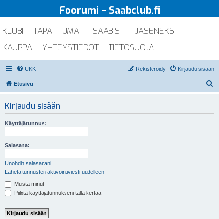
Foorumi – Saabclub.fi
KLUBI
TAPAHTUMAT
SAABISTI
JÄSENEKSI
KAUPPA
YHTEYSTIEDOT
TIETOSUOJA
UKK
Rekisteröidy
Kirjaudu sisään
E
Etusivu
t
Kirjaudu sisään
s
i
Käyttäjätunnus:
Salasana:
Unohdin salasanani
Lähetä tunnusten aktivointiviesti uudelleen
Muista minut
Piilota käyttäjätunnukseni tällä kertaa