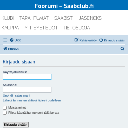
Foorumi – Saabclub.fi
KLUBI
TAPAHTUMAT
SAABISTI
JÄSENEKSI
KAUPPA
YHTEYSTIEDOT
TIETOSUOJA
UKK
Rekisteröidy
Kirjaudu sisään
E
Etusivu
t
Kirjaudu sisään
s
i
Käyttäjätunnus:
Salasana:
Unohdin salasanani
Lähetä tunnusten aktivointiviesti uudelleen
Muista minut
Piilota käyttäjätunnukseni tällä kertaa