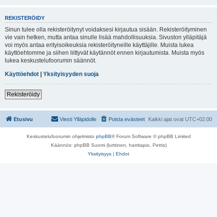
REKISTERÖIDY
Sinun tulee olla rekisteröitynyt voidaksesi kirjautua sisään. Rekisteröityminen
vie vain hetken, mutta antaa sinulle lisää mahdollisuuksia. Sivuston ylläpitäjä
voi myös antaa erityisoikeuksia rekisteröityneille käyttäjille. Muista lukea
käyttöehtomme ja siihen liittyvät käytännöt ennen kirjautumista. Muista myös
lukea keskustelufoorumin säännöt.
Käyttöehdot
|
Yksityisyyden suoja
Rekisteröidy
Etusivu
Viesti Ylläpidolle
Poista evästeet
Kaikki ajat ovat
UTC+02:00
Keskustelufoorumin ohjelmisto
phpBB
® Forum Software © phpBB Limited
Käännös: phpBB Suomi (lurttinen, harritapio, Pettis)
Yksityisyys
|
Ehdot