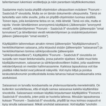
tallentamaan lukemiasi vestiketjuja ja näin parantaen käyttökokemustasi.
Saatamme myös luoda phpBB-ohjelmiston ulkopuolisen evästeen "Foorumi –
Saabclub.fi"-sivustolta, Mutta se on tämän dokumentin ulkopuolella. Tämä on
tarkoitettu vain niille sivuille, joilla on phpBB-ohjelmiston luomaa sisältöä.
Toinen tapa, jolla keräämme tietoa on se, mitä lähetät. Tämä voi olla, mutta ei
rajoita: Viestin lähettäminen anonyyminä käyttäjänä (Jälkeenpäin "anonyymit
viestit"), rekisteröityminen "Foorumi – Saabclub.fi"-sivustolle (jälkeenpäin "omat
tunnuksesi") ja lähettämäsi viestit rekisteröitymisen ja sisäänkirjautumisen
jälkeen (jälkeenpäin "omat viestisi").
Käyttäjätiliin tallennetaan ainakin nimesi (jälkeenpäin "käyttäjätunnuksesi"),
henkilökohtainen salasana, jolla kirjaudut sisään (jälkeenpäin "salasanasi") ja
henkilökohtainen toimiva sähköpostiosoite (jälkeenpäin
"sähköpostiosoitteesi"). Käyttäjätilisi "Foorumi – Saabclub.fi"-sivustolla on
suojattu sen maan tietoturvalailla, jossa palvelin sijaitsee. Kaikki muut tieto
käyttäjätunnuksen, salasanan ja sähköpostiosoitteen lisäksi, joita vaadimme
rekisteröityessä on meidän hallinnassamme. Kaikissa tapauksissa voit itse
päättää mitkä tiedot ovat julkisesti näkyvillä. Voit myös liittyä ja poistua
keskustelufoorumin postituslistalta koska tahansa haluat muokkaamalla omia
asetuksiasi.
Salasanasi on turvattu koodaamalla se yhdensuuntaisella menetelmällä. On
kuitenkin suositeltavaa, että et käytä samaa salasanaa kaikilla käyttämilläsi
sivustoilla. Salasanaasi voidaan käyttää kirjautumaan käyttäjätiliisi "Foorumi –
Saabclub.fi"-sivustolla, joten pidä se huolella tallessa. Missään tapauksessa
kukaan "Foorumi – Saabclub.fi"-sivustolta, phpBB tai muu kolmas osapuoli ei
kysy sinulta salasanaasi. Mikäli unohdat salasanasi. Voit käyttää "unohdin