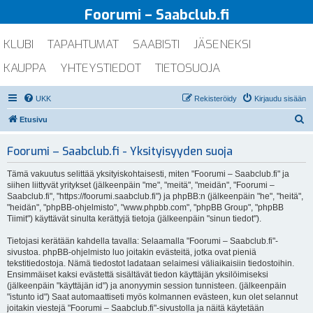
Foorumi – Saabclub.fi
KLUBI
TAPAHTUMAT
SAABISTI
JÄSENEKSI
KAUPPA
YHTEYSTIEDOT
TIETOSUOJA
UKK
Rekisteröidy
Kirjaudu sisään
E
Etusivu
t
Foorumi – Saabclub.fi - Yksityisyyden suoja
s
i
Tämä vakuutus selittää yksityiskohtaisesti, miten "Foorumi – Saabclub.fi" ja
siihen liittyvät yritykset (jälkeenpäin "me", "meitä", "meidän", "Foorumi –
Saabclub.fi", "https://foorumi.saabclub.fi") ja phpBB:n (jälkeenpäin "he", "heitä",
"heidän", "phpBB-ohjelmisto", "www.phpbb.com", "phpBB Group", "phpBB
Tiimit") käyttävät sinulta kerättyjä tietoja (jälkeenpäin "sinun tiedot").
Tietojasi kerätään kahdella tavalla: Selaamalla "Foorumi – Saabclub.fi"-
sivustoa. phpBB-ohjelmisto luo joitakin evästeitä, jotka ovat pieniä
tekstitiedostoja. Nämä tiedostot ladataan selaimesi väliaikaisiin tiedostoihin.
Ensimmäiset kaksi evästettä sisältävät tiedon käyttäjän yksilöimiseksi
(jälkeenpäin "käyttäjän id") ja anonyymin session tunnisteen. (jälkeenpäin
"istunto id") Saat automaattiseti myös kolmannen evästeen, kun olet selannut
joitakin viestejä "Foorumi – Saabclub.fi"-sivustolla ja näitä käytetään