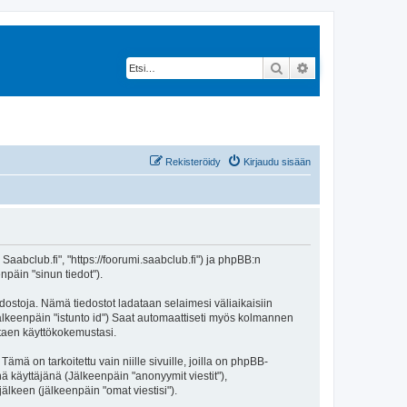
Etsi
Tarkennettu hak
Rekisteröidy
Kirjaudu sisään
 Saabclub.fi", "https://foorumi.saabclub.fi") ja phpBB:n
npäin "sinun tiedot").
edostoja. Nämä tiedostot ladataan selaimesi väliaikaisiin
(jälkeenpäin "istunto id") Saat automaattiseti myös kolmannen
ntaen käyttökokemustasi.
 on tarkoitettu vain niille sivuille, joilla on phpBB-
ä käyttäjänä (Jälkeenpäin "anonyymit viestit"),
jälkeen (jälkeenpäin "omat viestisi").