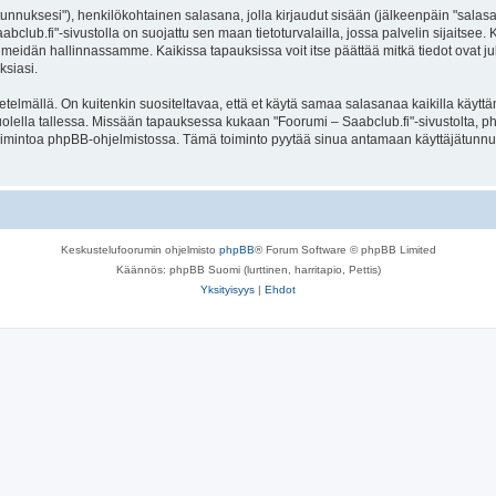
jätunnuksesi"), henkilökohtainen salasana, jolla kirjaudut sisään (jälkeenpäin "sala
aabclub.fi"-sivustolla on suojattu sen maan tietoturvalailla, jossa palvelin sijaitsee
meidän hallinnassamme. Kaikissa tapauksissa voit itse päättää mitkä tiedot ovat julk
ksiasi.
lmällä. On kuitenkin suositeltavaa, että et käytä samaa salasanaa kaikilla käyttäm
e huolella tallessa. Missään tapauksessa kukaan "Foorumi – Saabclub.fi"-sivustolta,
toimintoa phpBB-ohjelmistossa. Tämä toiminto pyytää sinua antamaan käyttäjätunnu
Keskustelufoorumin ohjelmisto
phpBB
® Forum Software © phpBB Limited
Käännös: phpBB Suomi (lurttinen, harritapio, Pettis)
Yksityisyys
|
Ehdot