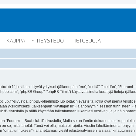
I
KAUPPA
YHTEYSTIEDOT
TIETOSUOJA
lub.fi" ja siihen liittyvät yritykset (jälkeenpäin "me", "meitä", "meidän", "Foorumi –
hpbb.com", "phpBB Group", "phpBB Tiimit") käyttävät sinulta kerättyjä tietoja (jälkee
lub.fi"-sivustoa. phpBB-ohjelmisto luo joitakin evästeitä, jotka ovat pieniä tekstiti
ttäjän yksilöimiseksi (jälkeenpäin "käyttäjän id") ja anonyymin session tunnisteen. 
b.fi"-sivustolla ja näitä käytetään tallentamaan lukemiasi vestiketjuja ja näin para
oorumi – Saabclub.fi"-sivustolta, Mutta se on tämän dokumentin ulkopuolella. Tämä
on se, mitä lähetät. Tämä voi olla, mutta ei rajoita: Viestin lähettäminen anonyymin
n "omat tunnuksesi") ja lähettämäsi viestit rekisteröitymisen ja sisäänkirjautumisen 