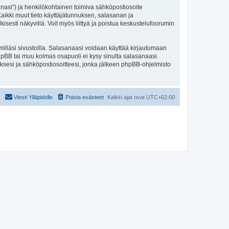
sanasi") ja henkilökohtainen toimiva sähköpostiosoite
. Kaikki muut tieto käyttäjätunnuksen, salasanan ja
isesti näkyvillä. Voit myös liittyä ja poistua keskustelufoorumin
illäsi sivustoilla. Salasanaasi voidaan käyttää kirjautumaan
 phpBB tai muu kolmas osapuoli ei kysy sinulta salasanaasi.
ksesi ja sähköpostiosoitteesi, jonka jälkeen phpBB-ohjelmisto
Viesti Ylläpidolle
Poista evästeet
Kaikki ajat ovat
UTC+02:00