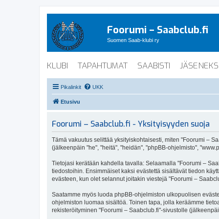
Foorumi – Saabclub.fi
Suomen Saab-klubi ry
KLUBI
TAPAHTUMAT
SAABISTI
JÄSENEKS
Pikalinkit
UKK
Etusivu
Foorumi – Saabclub.fi - Yksityisyyden suoja
Tämä vakuutus selittää yksityiskohtaisesti, miten "Foorumi – Saabc
(jälkeenpäin "he", "heitä", "heidän", "phpBB-ohjelmisto", "www.p
Tietojasi kerätään kahdella tavalla: Selaamalla "Foorumi – Saabc
tiedostoihin. Ensimmäiset kaksi evästettä sisältävät tiedon käy
evästeen, kun olet selannut joitakin viestejä "Foorumi – Saabclu
Saatamme myös luoda phpBB-ohjelmiston ulkopuolisen evästeen "F
ohjelmiston luomaa sisältöä. Toinen tapa, jolla keräämme tietoa 
rekisteröityminen "Foorumi – Saabclub.fi"-sivustolle (jälkeenpäi