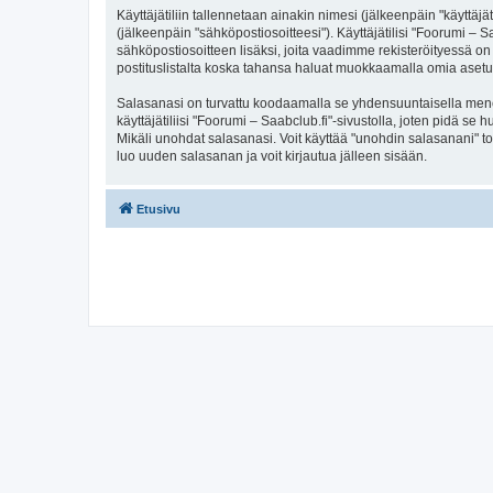
Käyttäjätiliin tallennetaan ainakin nimesi (jälkeenpäin "käyttä
(jälkeenpäin "sähköpostiosoitteesi"). Käyttäjätilisi "Foorumi – S
sähköpostiosoitteen lisäksi, joita vaadimme rekisteröityessä on 
postituslistalta koska tahansa haluat muokkaamalla omia asetu
Salasanasi on turvattu koodaamalla se yhdensuuntaisella menete
käyttäjätiliisi "Foorumi – Saabclub.fi"-sivustolla, joten pidä s
Mikäli unohdat salasanasi. Voit käyttää "unohdin salasanani" 
luo uuden salasanan ja voit kirjautua jälleen sisään.
Etusivu