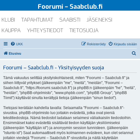
Foorumi – Saabclub.fi
KLUBI
TAPAHTUMAT
SAABISTI
JÄSENEKSI
KAUPPA
YHTEYSTIEDOT
TIETOSUOJA
UKK
Rekisteröidy
Kirjaudu sisään
E
Etusivu
t
Foorumi – Saabclub.fi - Yksityisyyden suoja
s
i
Tämä vakuutus selittää yksityiskohtaisesti, miten "Foorumi – Saabclub.fi" ja
siihen liittyvät yritykset (jälkeenpäin "me", "meitä", "meidän", "Foorumi –
Saabclub.fi", "https://foorumi.saabclub.fi") ja phpBB:n (jälkeenpäin "he", "heitä",
"heidän", "phpBB-ohjelmisto", "www.phpbb.com", "phpBB Group", "phpBB
Tiimit") käyttävät sinulta kerättyjä tietoja (jälkeenpäin "sinun tiedot").
Tietojasi kerätään kahdella tavalla: Selaamalla "Foorumi – Saabclub.fi"-
sivustoa. phpBB-ohjelmisto luo joitakin evästeitä, jotka ovat pieniä
tekstitiedostoja. Nämä tiedostot ladataan selaimesi väliaikaisiin tiedostoihin.
Ensimmäiset kaksi evästettä sisältävät tiedon käyttäjän yksilöimiseksi
(jälkeenpäin "käyttäjän id") ja anonyymin session tunnisteen. (jälkeenpäin
"istunto id") Saat automaattiseti myös kolmannen evästeen, kun olet selannut
joitakin viestejä "Foorumi – Saabclub.fi"-sivustolla ja näitä käytetään