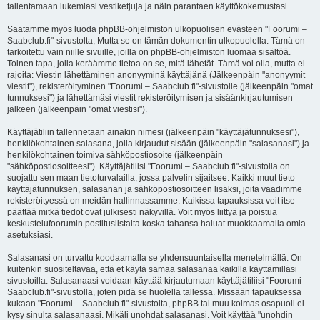
tallentamaan lukemiasi vestiketjuja ja näin parantaen käyttökokemustasi.
Saatamme myös luoda phpBB-ohjelmiston ulkopuolisen evästeen "Foorumi –
Saabclub.fi"-sivustolta, Mutta se on tämän dokumentin ulkopuolella. Tämä on
tarkoitettu vain niille sivuille, joilla on phpBB-ohjelmiston luomaa sisältöä.
Toinen tapa, jolla keräämme tietoa on se, mitä lähetät. Tämä voi olla, mutta ei
rajoita: Viestin lähettäminen anonyyminä käyttäjänä (Jälkeenpäin "anonyymit
viestit"), rekisteröityminen "Foorumi – Saabclub.fi"-sivustolle (jälkeenpäin "omat
tunnuksesi") ja lähettämäsi viestit rekisteröitymisen ja sisäänkirjautumisen
jälkeen (jälkeenpäin "omat viestisi").
Käyttäjätiliin tallennetaan ainakin nimesi (jälkeenpäin "käyttäjätunnuksesi"),
henkilökohtainen salasana, jolla kirjaudut sisään (jälkeenpäin "salasanasi") ja
henkilökohtainen toimiva sähköpostiosoite (jälkeenpäin
"sähköpostiosoitteesi"). Käyttäjätilisi "Foorumi – Saabclub.fi"-sivustolla on
suojattu sen maan tietoturvalailla, jossa palvelin sijaitsee. Kaikki muut tieto
käyttäjätunnuksen, salasanan ja sähköpostiosoitteen lisäksi, joita vaadimme
rekisteröityessä on meidän hallinnassamme. Kaikissa tapauksissa voit itse
päättää mitkä tiedot ovat julkisesti näkyvillä. Voit myös liittyä ja poistua
keskustelufoorumin postituslistalta koska tahansa haluat muokkaamalla omia
asetuksiasi.
Salasanasi on turvattu koodaamalla se yhdensuuntaisella menetelmällä. On
kuitenkin suositeltavaa, että et käytä samaa salasanaa kaikilla käyttämilläsi
sivustoilla. Salasanaasi voidaan käyttää kirjautumaan käyttäjätiliisi "Foorumi –
Saabclub.fi"-sivustolla, joten pidä se huolella tallessa. Missään tapauksessa
kukaan "Foorumi – Saabclub.fi"-sivustolta, phpBB tai muu kolmas osapuoli ei
kysy sinulta salasanaasi. Mikäli unohdat salasanasi. Voit käyttää "unohdin