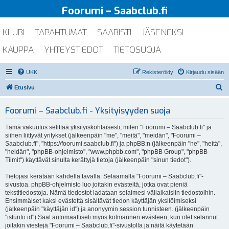
Foorumi – Saabclub.fi
KLUBI
TAPAHTUMAT
SAABISTI
JÄSENEKSI
KAUPPA
YHTEYSTIEDOT
TIETOSUOJA
UKK
Rekisteröidy
Kirjaudu sisään
E
Etusivu
t
Foorumi – Saabclub.fi - Yksityisyyden suoja
s
i
Tämä vakuutus selittää yksityiskohtaisesti, miten "Foorumi – Saabclub.fi" ja
siihen liittyvät yritykset (jälkeenpäin "me", "meitä", "meidän", "Foorumi –
Saabclub.fi", "https://foorumi.saabclub.fi") ja phpBB:n (jälkeenpäin "he", "heitä",
"heidän", "phpBB-ohjelmisto", "www.phpbb.com", "phpBB Group", "phpBB
Tiimit") käyttävät sinulta kerättyjä tietoja (jälkeenpäin "sinun tiedot").
Tietojasi kerätään kahdella tavalla: Selaamalla "Foorumi – Saabclub.fi"-
sivustoa. phpBB-ohjelmisto luo joitakin evästeitä, jotka ovat pieniä
tekstitiedostoja. Nämä tiedostot ladataan selaimesi väliaikaisiin tiedostoihin.
Ensimmäiset kaksi evästettä sisältävät tiedon käyttäjän yksilöimiseksi
(jälkeenpäin "käyttäjän id") ja anonyymin session tunnisteen. (jälkeenpäin
"istunto id") Saat automaattiseti myös kolmannen evästeen, kun olet selannut
joitakin viestejä "Foorumi – Saabclub.fi"-sivustolla ja näitä käytetään