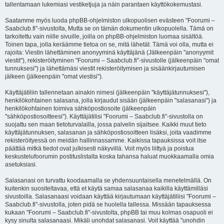
tallentamaan lukemiasi vestiketjuja ja näin parantaen käyttökokemustasi.
Saatamme myös luoda phpBB-ohjelmiston ulkopuolisen evästeen "Foorumi –
Saabclub.fi"-sivustolta, Mutta se on tämän dokumentin ulkopuolella. Tämä on
tarkoitettu vain niille sivuille, joilla on phpBB-ohjelmiston luomaa sisältöä.
Toinen tapa, jolla keräämme tietoa on se, mitä lähetät. Tämä voi olla, mutta ei
rajoita: Viestin lähettäminen anonyyminä käyttäjänä (Jälkeenpäin "anonyymit
viestit"), rekisteröityminen "Foorumi – Saabclub.fi"-sivustolle (jälkeenpäin "omat
tunnuksesi") ja lähettämäsi viestit rekisteröitymisen ja sisäänkirjautumisen
jälkeen (jälkeenpäin "omat viestisi").
Käyttäjätiliin tallennetaan ainakin nimesi (jälkeenpäin "käyttäjätunnuksesi"),
henkilökohtainen salasana, jolla kirjaudut sisään (jälkeenpäin "salasanasi") ja
henkilökohtainen toimiva sähköpostiosoite (jälkeenpäin
"sähköpostiosoitteesi"). Käyttäjätilisi "Foorumi – Saabclub.fi"-sivustolla on
suojattu sen maan tietoturvalailla, jossa palvelin sijaitsee. Kaikki muut tieto
käyttäjätunnuksen, salasanan ja sähköpostiosoitteen lisäksi, joita vaadimme
rekisteröityessä on meidän hallinnassamme. Kaikissa tapauksissa voit itse
päättää mitkä tiedot ovat julkisesti näkyvillä. Voit myös liittyä ja poistua
keskustelufoorumin postituslistalta koska tahansa haluat muokkaamalla omia
asetuksiasi.
Salasanasi on turvattu koodaamalla se yhdensuuntaisella menetelmällä. On
kuitenkin suositeltavaa, että et käytä samaa salasanaa kaikilla käyttämilläsi
sivustoilla. Salasanaasi voidaan käyttää kirjautumaan käyttäjätiliisi "Foorumi –
Saabclub.fi"-sivustolla, joten pidä se huolella tallessa. Missään tapauksessa
kukaan "Foorumi – Saabclub.fi"-sivustolta, phpBB tai muu kolmas osapuoli ei
kysy sinulta salasanaasi. Mikäli unohdat salasanasi. Voit käyttää "unohdin