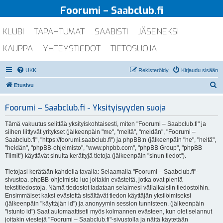
Foorumi – Saabclub.fi
KLUBI
TAPAHTUMAT
SAABISTI
JÄSENEKSI
KAUPPA
YHTEYSTIEDOT
TIETOSUOJA
UKK
Rekisteröidy
Kirjaudu sisään
E
Etusivu
t
Foorumi – Saabclub.fi - Yksityisyyden suoja
s
i
Tämä vakuutus selittää yksityiskohtaisesti, miten "Foorumi – Saabclub.fi" ja
siihen liittyvät yritykset (jälkeenpäin "me", "meitä", "meidän", "Foorumi –
Saabclub.fi", "https://foorumi.saabclub.fi") ja phpBB:n (jälkeenpäin "he", "heitä",
"heidän", "phpBB-ohjelmisto", "www.phpbb.com", "phpBB Group", "phpBB
Tiimit") käyttävät sinulta kerättyjä tietoja (jälkeenpäin "sinun tiedot").
Tietojasi kerätään kahdella tavalla: Selaamalla "Foorumi – Saabclub.fi"-
sivustoa. phpBB-ohjelmisto luo joitakin evästeitä, jotka ovat pieniä
tekstitiedostoja. Nämä tiedostot ladataan selaimesi väliaikaisiin tiedostoihin.
Ensimmäiset kaksi evästettä sisältävät tiedon käyttäjän yksilöimiseksi
(jälkeenpäin "käyttäjän id") ja anonyymin session tunnisteen. (jälkeenpäin
"istunto id") Saat automaattiseti myös kolmannen evästeen, kun olet selannut
joitakin viestejä "Foorumi – Saabclub.fi"-sivustolla ja näitä käytetään