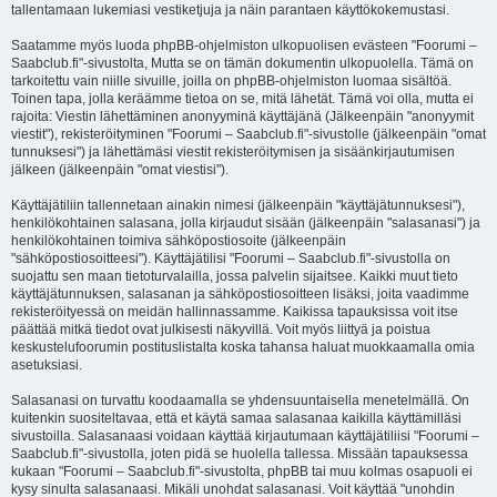
tallentamaan lukemiasi vestiketjuja ja näin parantaen käyttökokemustasi.
Saatamme myös luoda phpBB-ohjelmiston ulkopuolisen evästeen "Foorumi –
Saabclub.fi"-sivustolta, Mutta se on tämän dokumentin ulkopuolella. Tämä on
tarkoitettu vain niille sivuille, joilla on phpBB-ohjelmiston luomaa sisältöä.
Toinen tapa, jolla keräämme tietoa on se, mitä lähetät. Tämä voi olla, mutta ei
rajoita: Viestin lähettäminen anonyyminä käyttäjänä (Jälkeenpäin "anonyymit
viestit"), rekisteröityminen "Foorumi – Saabclub.fi"-sivustolle (jälkeenpäin "omat
tunnuksesi") ja lähettämäsi viestit rekisteröitymisen ja sisäänkirjautumisen
jälkeen (jälkeenpäin "omat viestisi").
Käyttäjätiliin tallennetaan ainakin nimesi (jälkeenpäin "käyttäjätunnuksesi"),
henkilökohtainen salasana, jolla kirjaudut sisään (jälkeenpäin "salasanasi") ja
henkilökohtainen toimiva sähköpostiosoite (jälkeenpäin
"sähköpostiosoitteesi"). Käyttäjätilisi "Foorumi – Saabclub.fi"-sivustolla on
suojattu sen maan tietoturvalailla, jossa palvelin sijaitsee. Kaikki muut tieto
käyttäjätunnuksen, salasanan ja sähköpostiosoitteen lisäksi, joita vaadimme
rekisteröityessä on meidän hallinnassamme. Kaikissa tapauksissa voit itse
päättää mitkä tiedot ovat julkisesti näkyvillä. Voit myös liittyä ja poistua
keskustelufoorumin postituslistalta koska tahansa haluat muokkaamalla omia
asetuksiasi.
Salasanasi on turvattu koodaamalla se yhdensuuntaisella menetelmällä. On
kuitenkin suositeltavaa, että et käytä samaa salasanaa kaikilla käyttämilläsi
sivustoilla. Salasanaasi voidaan käyttää kirjautumaan käyttäjätiliisi "Foorumi –
Saabclub.fi"-sivustolla, joten pidä se huolella tallessa. Missään tapauksessa
kukaan "Foorumi – Saabclub.fi"-sivustolta, phpBB tai muu kolmas osapuoli ei
kysy sinulta salasanaasi. Mikäli unohdat salasanasi. Voit käyttää "unohdin