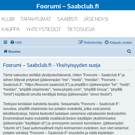
Foorumi – Saabclub.fi
KLUBI
TAPAHTUMAT
SAABISTI
JÄSENEKSI
KAUPPA
YHTEYSTIEDOT
TIETOSUOJA
UKK
Rekisteröidy
Kirjaudu sisään
E
Etusivu
t
Foorumi – Saabclub.fi - Yksityisyyden suoja
s
i
Tämä vakuutus selittää yksityiskohtaisesti, miten "Foorumi – Saabclub.fi" ja
siihen liittyvät yritykset (jälkeenpäin "me", "meitä", "meidän", "Foorumi –
Saabclub.fi", "https://foorumi.saabclub.fi") ja phpBB:n (jälkeenpäin "he", "heitä",
"heidän", "phpBB-ohjelmisto", "www.phpbb.com", "phpBB Group", "phpBB
Tiimit") käyttävät sinulta kerättyjä tietoja (jälkeenpäin "sinun tiedot").
Tietojasi kerätään kahdella tavalla: Selaamalla "Foorumi – Saabclub.fi"-
sivustoa. phpBB-ohjelmisto luo joitakin evästeitä, jotka ovat pieniä
tekstitiedostoja. Nämä tiedostot ladataan selaimesi väliaikaisiin tiedostoihin.
Ensimmäiset kaksi evästettä sisältävät tiedon käyttäjän yksilöimiseksi
(jälkeenpäin "käyttäjän id") ja anonyymin session tunnisteen. (jälkeenpäin
"istunto id") Saat automaattiseti myös kolmannen evästeen, kun olet selannut
joitakin viestejä "Foorumi – Saabclub.fi"-sivustolla ja näitä käytetään