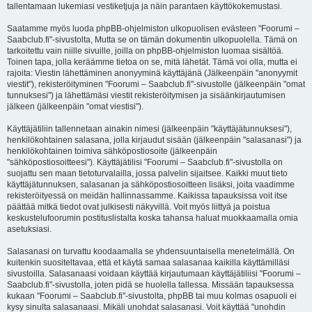
tallentamaan lukemiasi vestiketjuja ja näin parantaen käyttökokemustasi.
Saatamme myös luoda phpBB-ohjelmiston ulkopuolisen evästeen "Foorumi –
Saabclub.fi"-sivustolta, Mutta se on tämän dokumentin ulkopuolella. Tämä on
tarkoitettu vain niille sivuille, joilla on phpBB-ohjelmiston luomaa sisältöä.
Toinen tapa, jolla keräämme tietoa on se, mitä lähetät. Tämä voi olla, mutta ei
rajoita: Viestin lähettäminen anonyyminä käyttäjänä (Jälkeenpäin "anonyymit
viestit"), rekisteröityminen "Foorumi – Saabclub.fi"-sivustolle (jälkeenpäin "omat
tunnuksesi") ja lähettämäsi viestit rekisteröitymisen ja sisäänkirjautumisen
jälkeen (jälkeenpäin "omat viestisi").
Käyttäjätiliin tallennetaan ainakin nimesi (jälkeenpäin "käyttäjätunnuksesi"),
henkilökohtainen salasana, jolla kirjaudut sisään (jälkeenpäin "salasanasi") ja
henkilökohtainen toimiva sähköpostiosoite (jälkeenpäin
"sähköpostiosoitteesi"). Käyttäjätilisi "Foorumi – Saabclub.fi"-sivustolla on
suojattu sen maan tietoturvalailla, jossa palvelin sijaitsee. Kaikki muut tieto
käyttäjätunnuksen, salasanan ja sähköpostiosoitteen lisäksi, joita vaadimme
rekisteröityessä on meidän hallinnassamme. Kaikissa tapauksissa voit itse
päättää mitkä tiedot ovat julkisesti näkyvillä. Voit myös liittyä ja poistua
keskustelufoorumin postituslistalta koska tahansa haluat muokkaamalla omia
asetuksiasi.
Salasanasi on turvattu koodaamalla se yhdensuuntaisella menetelmällä. On
kuitenkin suositeltavaa, että et käytä samaa salasanaa kaikilla käyttämilläsi
sivustoilla. Salasanaasi voidaan käyttää kirjautumaan käyttäjätiliisi "Foorumi –
Saabclub.fi"-sivustolla, joten pidä se huolella tallessa. Missään tapauksessa
kukaan "Foorumi – Saabclub.fi"-sivustolta, phpBB tai muu kolmas osapuoli ei
kysy sinulta salasanaasi. Mikäli unohdat salasanasi. Voit käyttää "unohdin