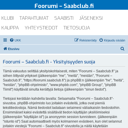
Foorumi – Saabclub.fi
KLUBI
TAPAHTUMAT
SAABISTI
JÄSENEKSI
KAUPPA
YHTEYSTIEDOT
TIETOSUOJA
UKK
Rekisteröidy
Kirjaudu sisään
E
Etusivu
t
Foorumi – Saabclub.fi - Yksityisyyden suoja
s
i
Tämä vakuutus selittää yksityiskohtaisesti, miten "Foorumi – Saabclub.fi" ja
siihen liittyvät yritykset (jälkeenpäin "me", "meitä", "meidän", "Foorumi –
Saabclub.fi", "https://foorumi.saabclub.fi") ja phpBB:n (jälkeenpäin "he", "heitä",
"heidän", "phpBB-ohjelmisto", "www.phpbb.com", "phpBB Group", "phpBB
Tiimit") käyttävät sinulta kerättyjä tietoja (jälkeenpäin "sinun tiedot").
Tietojasi kerätään kahdella tavalla: Selaamalla "Foorumi – Saabclub.fi"-
sivustoa. phpBB-ohjelmisto luo joitakin evästeitä, jotka ovat pieniä
tekstitiedostoja. Nämä tiedostot ladataan selaimesi väliaikaisiin tiedostoihin.
Ensimmäiset kaksi evästettä sisältävät tiedon käyttäjän yksilöimiseksi
(jälkeenpäin "käyttäjän id") ja anonyymin session tunnisteen. (jälkeenpäin
"istunto id") Saat automaattiseti myös kolmannen evästeen, kun olet selannut
joitakin viestejä "Foorumi – Saabclub.fi"-sivustolla ja näitä käytetään