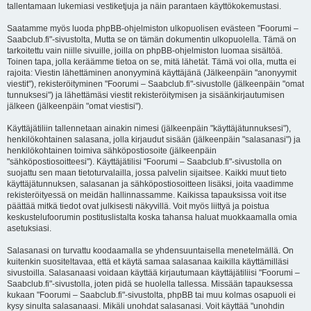
tallentamaan lukemiasi vestiketjuja ja näin parantaen käyttökokemustasi.
Saatamme myös luoda phpBB-ohjelmiston ulkopuolisen evästeen "Foorumi –
Saabclub.fi"-sivustolta, Mutta se on tämän dokumentin ulkopuolella. Tämä on
tarkoitettu vain niille sivuille, joilla on phpBB-ohjelmiston luomaa sisältöä.
Toinen tapa, jolla keräämme tietoa on se, mitä lähetät. Tämä voi olla, mutta ei
rajoita: Viestin lähettäminen anonyyminä käyttäjänä (Jälkeenpäin "anonyymit
viestit"), rekisteröityminen "Foorumi – Saabclub.fi"-sivustolle (jälkeenpäin "omat
tunnuksesi") ja lähettämäsi viestit rekisteröitymisen ja sisäänkirjautumisen
jälkeen (jälkeenpäin "omat viestisi").
Käyttäjätiliin tallennetaan ainakin nimesi (jälkeenpäin "käyttäjätunnuksesi"),
henkilökohtainen salasana, jolla kirjaudut sisään (jälkeenpäin "salasanasi") ja
henkilökohtainen toimiva sähköpostiosoite (jälkeenpäin
"sähköpostiosoitteesi"). Käyttäjätilisi "Foorumi – Saabclub.fi"-sivustolla on
suojattu sen maan tietoturvalailla, jossa palvelin sijaitsee. Kaikki muut tieto
käyttäjätunnuksen, salasanan ja sähköpostiosoitteen lisäksi, joita vaadimme
rekisteröityessä on meidän hallinnassamme. Kaikissa tapauksissa voit itse
päättää mitkä tiedot ovat julkisesti näkyvillä. Voit myös liittyä ja poistua
keskustelufoorumin postituslistalta koska tahansa haluat muokkaamalla omia
asetuksiasi.
Salasanasi on turvattu koodaamalla se yhdensuuntaisella menetelmällä. On
kuitenkin suositeltavaa, että et käytä samaa salasanaa kaikilla käyttämilläsi
sivustoilla. Salasanaasi voidaan käyttää kirjautumaan käyttäjätiliisi "Foorumi –
Saabclub.fi"-sivustolla, joten pidä se huolella tallessa. Missään tapauksessa
kukaan "Foorumi – Saabclub.fi"-sivustolta, phpBB tai muu kolmas osapuoli ei
kysy sinulta salasanaasi. Mikäli unohdat salasanasi. Voit käyttää "unohdin