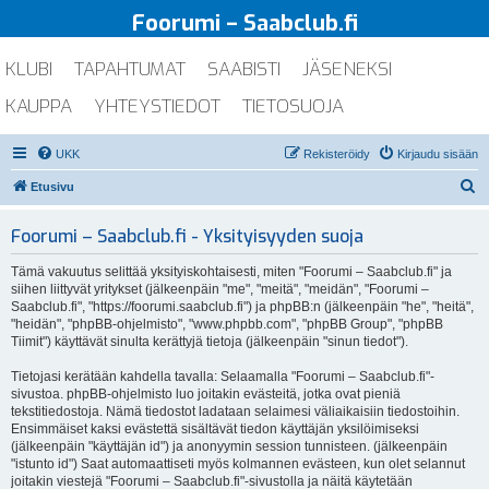
Foorumi – Saabclub.fi
KLUBI
TAPAHTUMAT
SAABISTI
JÄSENEKSI
KAUPPA
YHTEYSTIEDOT
TIETOSUOJA
UKK
Rekisteröidy
Kirjaudu sisään
E
Etusivu
t
Foorumi – Saabclub.fi - Yksityisyyden suoja
s
i
Tämä vakuutus selittää yksityiskohtaisesti, miten "Foorumi – Saabclub.fi" ja
siihen liittyvät yritykset (jälkeenpäin "me", "meitä", "meidän", "Foorumi –
Saabclub.fi", "https://foorumi.saabclub.fi") ja phpBB:n (jälkeenpäin "he", "heitä",
"heidän", "phpBB-ohjelmisto", "www.phpbb.com", "phpBB Group", "phpBB
Tiimit") käyttävät sinulta kerättyjä tietoja (jälkeenpäin "sinun tiedot").
Tietojasi kerätään kahdella tavalla: Selaamalla "Foorumi – Saabclub.fi"-
sivustoa. phpBB-ohjelmisto luo joitakin evästeitä, jotka ovat pieniä
tekstitiedostoja. Nämä tiedostot ladataan selaimesi väliaikaisiin tiedostoihin.
Ensimmäiset kaksi evästettä sisältävät tiedon käyttäjän yksilöimiseksi
(jälkeenpäin "käyttäjän id") ja anonyymin session tunnisteen. (jälkeenpäin
"istunto id") Saat automaattiseti myös kolmannen evästeen, kun olet selannut
joitakin viestejä "Foorumi – Saabclub.fi"-sivustolla ja näitä käytetään