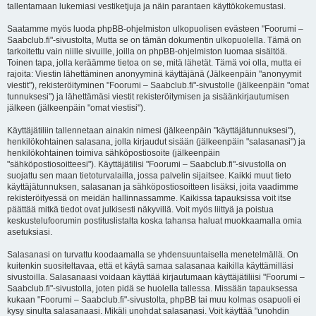
tallentamaan lukemiasi vestiketjuja ja näin parantaen käyttökokemustasi.
Saatamme myös luoda phpBB-ohjelmiston ulkopuolisen evästeen "Foorumi –
Saabclub.fi"-sivustolta, Mutta se on tämän dokumentin ulkopuolella. Tämä on
tarkoitettu vain niille sivuille, joilla on phpBB-ohjelmiston luomaa sisältöä.
Toinen tapa, jolla keräämme tietoa on se, mitä lähetät. Tämä voi olla, mutta ei
rajoita: Viestin lähettäminen anonyyminä käyttäjänä (Jälkeenpäin "anonyymit
viestit"), rekisteröityminen "Foorumi – Saabclub.fi"-sivustolle (jälkeenpäin "omat
tunnuksesi") ja lähettämäsi viestit rekisteröitymisen ja sisäänkirjautumisen
jälkeen (jälkeenpäin "omat viestisi").
Käyttäjätiliin tallennetaan ainakin nimesi (jälkeenpäin "käyttäjätunnuksesi"),
henkilökohtainen salasana, jolla kirjaudut sisään (jälkeenpäin "salasanasi") ja
henkilökohtainen toimiva sähköpostiosoite (jälkeenpäin
"sähköpostiosoitteesi"). Käyttäjätilisi "Foorumi – Saabclub.fi"-sivustolla on
suojattu sen maan tietoturvalailla, jossa palvelin sijaitsee. Kaikki muut tieto
käyttäjätunnuksen, salasanan ja sähköpostiosoitteen lisäksi, joita vaadimme
rekisteröityessä on meidän hallinnassamme. Kaikissa tapauksissa voit itse
päättää mitkä tiedot ovat julkisesti näkyvillä. Voit myös liittyä ja poistua
keskustelufoorumin postituslistalta koska tahansa haluat muokkaamalla omia
asetuksiasi.
Salasanasi on turvattu koodaamalla se yhdensuuntaisella menetelmällä. On
kuitenkin suositeltavaa, että et käytä samaa salasanaa kaikilla käyttämilläsi
sivustoilla. Salasanaasi voidaan käyttää kirjautumaan käyttäjätiliisi "Foorumi –
Saabclub.fi"-sivustolla, joten pidä se huolella tallessa. Missään tapauksessa
kukaan "Foorumi – Saabclub.fi"-sivustolta, phpBB tai muu kolmas osapuoli ei
kysy sinulta salasanaasi. Mikäli unohdat salasanasi. Voit käyttää "unohdin