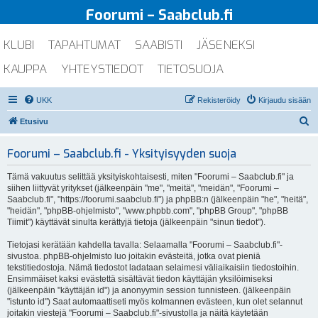
Foorumi – Saabclub.fi
KLUBI
TAPAHTUMAT
SAABISTI
JÄSENEKSI
KAUPPA
YHTEYSTIEDOT
TIETOSUOJA
UKK
Rekisteröidy
Kirjaudu sisään
E
Etusivu
t
Foorumi – Saabclub.fi - Yksityisyyden suoja
s
i
Tämä vakuutus selittää yksityiskohtaisesti, miten "Foorumi – Saabclub.fi" ja
siihen liittyvät yritykset (jälkeenpäin "me", "meitä", "meidän", "Foorumi –
Saabclub.fi", "https://foorumi.saabclub.fi") ja phpBB:n (jälkeenpäin "he", "heitä",
"heidän", "phpBB-ohjelmisto", "www.phpbb.com", "phpBB Group", "phpBB
Tiimit") käyttävät sinulta kerättyjä tietoja (jälkeenpäin "sinun tiedot").
Tietojasi kerätään kahdella tavalla: Selaamalla "Foorumi – Saabclub.fi"-
sivustoa. phpBB-ohjelmisto luo joitakin evästeitä, jotka ovat pieniä
tekstitiedostoja. Nämä tiedostot ladataan selaimesi väliaikaisiin tiedostoihin.
Ensimmäiset kaksi evästettä sisältävät tiedon käyttäjän yksilöimiseksi
(jälkeenpäin "käyttäjän id") ja anonyymin session tunnisteen. (jälkeenpäin
"istunto id") Saat automaattiseti myös kolmannen evästeen, kun olet selannut
joitakin viestejä "Foorumi – Saabclub.fi"-sivustolla ja näitä käytetään