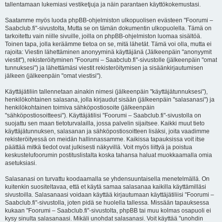
tallentamaan lukemiasi vestiketjuja ja näin parantaen käyttökokemustasi.
Saatamme myös luoda phpBB-ohjelmiston ulkopuolisen evästeen "Foorumi –
Saabclub.fi"-sivustolta, Mutta se on tämän dokumentin ulkopuolella. Tämä on
tarkoitettu vain niille sivuille, joilla on phpBB-ohjelmiston luomaa sisältöä.
Toinen tapa, jolla keräämme tietoa on se, mitä lähetät. Tämä voi olla, mutta ei
rajoita: Viestin lähettäminen anonyyminä käyttäjänä (Jälkeenpäin "anonyymit
viestit"), rekisteröityminen "Foorumi – Saabclub.fi"-sivustolle (jälkeenpäin "omat
tunnuksesi") ja lähettämäsi viestit rekisteröitymisen ja sisäänkirjautumisen
jälkeen (jälkeenpäin "omat viestisi").
Käyttäjätiliin tallennetaan ainakin nimesi (jälkeenpäin "käyttäjätunnuksesi"),
henkilökohtainen salasana, jolla kirjaudut sisään (jälkeenpäin "salasanasi") ja
henkilökohtainen toimiva sähköpostiosoite (jälkeenpäin
"sähköpostiosoitteesi"). Käyttäjätilisi "Foorumi – Saabclub.fi"-sivustolla on
suojattu sen maan tietoturvalailla, jossa palvelin sijaitsee. Kaikki muut tieto
käyttäjätunnuksen, salasanan ja sähköpostiosoitteen lisäksi, joita vaadimme
rekisteröityessä on meidän hallinnassamme. Kaikissa tapauksissa voit itse
päättää mitkä tiedot ovat julkisesti näkyvillä. Voit myös liittyä ja poistua
keskustelufoorumin postituslistalta koska tahansa haluat muokkaamalla omia
asetuksiasi.
Salasanasi on turvattu koodaamalla se yhdensuuntaisella menetelmällä. On
kuitenkin suositeltavaa, että et käytä samaa salasanaa kaikilla käyttämilläsi
sivustoilla. Salasanaasi voidaan käyttää kirjautumaan käyttäjätiliisi "Foorumi –
Saabclub.fi"-sivustolla, joten pidä se huolella tallessa. Missään tapauksessa
kukaan "Foorumi – Saabclub.fi"-sivustolta, phpBB tai muu kolmas osapuoli ei
kysy sinulta salasanaasi. Mikäli unohdat salasanasi. Voit käyttää "unohdin