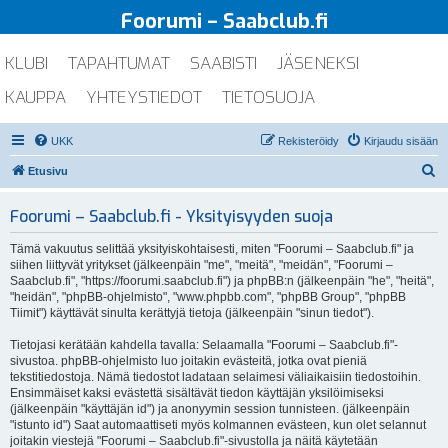
Foorumi – Saabclub.fi
KLUBI
TAPAHTUMAT
SAABISTI
JÄSENEKSI
KAUPPA
YHTEYSTIEDOT
TIETOSUOJA
UKK
Rekisteröidy
Kirjaudu sisään
E
Etusivu
t
Foorumi – Saabclub.fi - Yksityisyyden suoja
s
i
Tämä vakuutus selittää yksityiskohtaisesti, miten "Foorumi – Saabclub.fi" ja
siihen liittyvät yritykset (jälkeenpäin "me", "meitä", "meidän", "Foorumi –
Saabclub.fi", "https://foorumi.saabclub.fi") ja phpBB:n (jälkeenpäin "he", "heitä",
"heidän", "phpBB-ohjelmisto", "www.phpbb.com", "phpBB Group", "phpBB
Tiimit") käyttävät sinulta kerättyjä tietoja (jälkeenpäin "sinun tiedot").
Tietojasi kerätään kahdella tavalla: Selaamalla "Foorumi – Saabclub.fi"-
sivustoa. phpBB-ohjelmisto luo joitakin evästeitä, jotka ovat pieniä
tekstitiedostoja. Nämä tiedostot ladataan selaimesi väliaikaisiin tiedostoihin.
Ensimmäiset kaksi evästettä sisältävät tiedon käyttäjän yksilöimiseksi
(jälkeenpäin "käyttäjän id") ja anonyymin session tunnisteen. (jälkeenpäin
"istunto id") Saat automaattiseti myös kolmannen evästeen, kun olet selannut
joitakin viestejä "Foorumi – Saabclub.fi"-sivustolla ja näitä käytetään