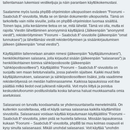
tallentamaan lukemiasi vestiketjuja ja näin parantaen käyttökokemustasi.
Saatamme myös luoda phpBB-ohjelmiston ulkopuolisen evästeen "Foorumi –
Saabclub.fi"-sivustolta, Mutta se on tämän dokumentin ulkopuolella. Tämä on
tarkoitettu vain niille sivuille, joilla on phpBB-ohjelmiston luomaa sisältöä.
Toinen tapa, jolla keräämme tietoa on se, mitä lähetät. Tämä voi olla, mutta ei
rajoita: Viestin lähettäminen anonyyminä käyttäjänä (Jälkeenpäin "anonyymit
viestit"), rekisteröityminen "Foorumi – Saabclub.fi"-sivustolle (jälkeenpäin "omat
tunnuksesi") ja lähettämäsi viestit rekisteröitymisen ja sisäänkirjautumisen
jälkeen (jälkeenpäin "omat viestisi").
Käyttäjätiliin tallennetaan ainakin nimesi (jälkeenpäin "käyttäjätunnuksesi"),
henkilökohtainen salasana, jolla kirjaudut sisään (jälkeenpäin "salasanasi") ja
henkilökohtainen toimiva sähköpostiosoite (jälkeenpäin
"sähköpostiosoitteesi"). Käyttäjätilisi "Foorumi – Saabclub.fi"-sivustolla on
suojattu sen maan tietoturvalailla, jossa palvelin sijaitsee. Kaikki muut tieto
käyttäjätunnuksen, salasanan ja sähköpostiosoitteen lisäksi, joita vaadimme
rekisteröityessä on meidän hallinnassamme. Kaikissa tapauksissa voit itse
päättää mitkä tiedot ovat julkisesti näkyvillä. Voit myös liittyä ja poistua
keskustelufoorumin postituslistalta koska tahansa haluat muokkaamalla omia
asetuksiasi.
Salasanasi on turvattu koodaamalla se yhdensuuntaisella menetelmällä. On
kuitenkin suositeltavaa, että et käytä samaa salasanaa kaikilla käyttämilläsi
sivustoilla. Salasanaasi voidaan käyttää kirjautumaan käyttäjätiliisi "Foorumi –
Saabclub.fi"-sivustolla, joten pidä se huolella tallessa. Missään tapauksessa
kukaan "Foorumi – Saabclub.fi"-sivustolta, phpBB tai muu kolmas osapuoli ei
kysy sinulta salasanaasi. Mikäli unohdat salasanasi. Voit käyttää "unohdin