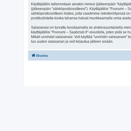
Käyttäjätiliin tallennetaan ainakin nimesi (jälkeenpäin "käyttä
(jälkeenpäin "sähköpostiosoitteesi"). Käyttäjätilisi "Foorumi – S
sähköpostiosoitteen lisäksi, joita vaadimme rekisteröityessä on 
postituslistalta koska tahansa haluat muokkaamalla omia asetu
Salasanasi on turvattu koodaamalla se yhdensuuntaisella menete
käyttäjätiliisi "Foorumi – Saabclub.fi"-sivustolla, joten pidä s
Mikäli unohdat salasanasi. Voit käyttää "unohdin salasanani" 
luo uuden salasanan ja voit kirjautua jälleen sisään.
Etusivu