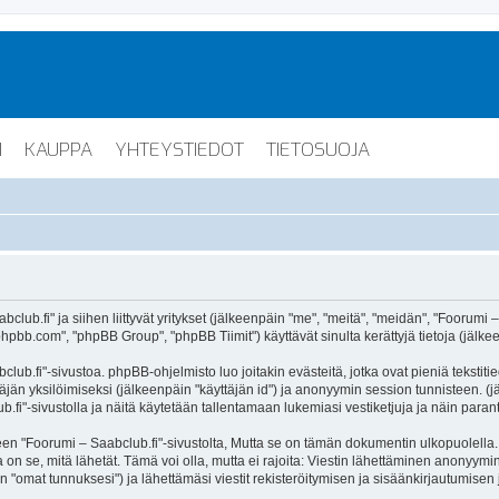
I
KAUPPA
YHTEYSTIEDOT
TIETOSUOJA
lub.fi" ja siihen liittyvät yritykset (jälkeenpäin "me", "meitä", "meidän", "Foorumi –
hpbb.com", "phpBB Group", "phpBB Tiimit") käyttävät sinulta kerättyjä tietoja (jälkee
lub.fi"-sivustoa. phpBB-ohjelmisto luo joitakin evästeitä, jotka ovat pieniä tekstiti
ttäjän yksilöimiseksi (jälkeenpäin "käyttäjän id") ja anonyymin session tunnisteen. 
b.fi"-sivustolla ja näitä käytetään tallentamaan lukemiasi vestiketjuja ja näin para
oorumi – Saabclub.fi"-sivustolta, Mutta se on tämän dokumentin ulkopuolella. Tämä
on se, mitä lähetät. Tämä voi olla, mutta ei rajoita: Viestin lähettäminen anonyymin
n "omat tunnuksesi") ja lähettämäsi viestit rekisteröitymisen ja sisäänkirjautumisen 