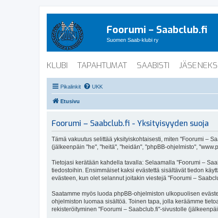
Foorumi – Saabclub.fi
Suomen Saab-klubi ry
KLUBI
TAPAHTUMAT
SAABISTI
JÄSENEKS
Pikalinkit
UKK
Etusivu
Foorumi – Saabclub.fi - Yksityisyyden suoja
Tämä vakuutus selittää yksityiskohtaisesti, miten "Foorumi – Saabc
(jälkeenpäin "he", "heitä", "heidän", "phpBB-ohjelmisto", "www.p
Tietojasi kerätään kahdella tavalla: Selaamalla "Foorumi – Saabc
tiedostoihin. Ensimmäiset kaksi evästettä sisältävät tiedon käy
evästeen, kun olet selannut joitakin viestejä "Foorumi – Saabclu
Saatamme myös luoda phpBB-ohjelmiston ulkopuolisen evästeen "F
ohjelmiston luomaa sisältöä. Toinen tapa, jolla keräämme tietoa 
rekisteröityminen "Foorumi – Saabclub.fi"-sivustolle (jälkeenpäi