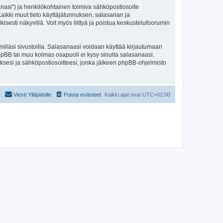
sanasi") ja henkilökohtainen toimiva sähköpostiosoite
. Kaikki muut tieto käyttäjätunnuksen, salasanan ja
isesti näkyvillä. Voit myös liittyä ja poistua keskustelufoorumin
illäsi sivustoilla. Salasanaasi voidaan käyttää kirjautumaan
 phpBB tai muu kolmas osapuoli ei kysy sinulta salasanaasi.
ksesi ja sähköpostiosoitteesi, jonka jälkeen phpBB-ohjelmisto
Viesti Ylläpidolle
Poista evästeet
Kaikki ajat ovat
UTC+02:00