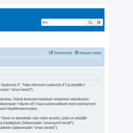
Etsi
Tarkennettu hak
Rekisteröidy
Kirjaudu sisään
 Saabclub.fi", "https://foorumi.saabclub.fi") ja phpBB:n
npäin "sinun tiedot").
edostoja. Nämä tiedostot ladataan selaimesi väliaikaisiin
(jälkeenpäin "istunto id") Saat automaattiseti myös kolmannen
ntaen käyttökokemustasi.
 on tarkoitettu vain niille sivuille, joilla on phpBB-
ä käyttäjänä (Jälkeenpäin "anonyymit viestit"),
jälkeen (jälkeenpäin "omat viestisi").