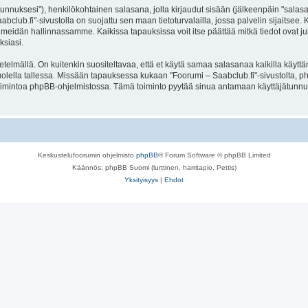
jätunnuksesi"), henkilökohtainen salasana, jolla kirjaudut sisään (jälkeenpäin "sala
aabclub.fi"-sivustolla on suojattu sen maan tietoturvalailla, jossa palvelin sijaitsee
meidän hallinnassamme. Kaikissa tapauksissa voit itse päättää mitkä tiedot ovat julk
ksiasi.
lmällä. On kuitenkin suositeltavaa, että et käytä samaa salasanaa kaikilla käyttäm
e huolella tallessa. Missään tapauksessa kukaan "Foorumi – Saabclub.fi"-sivustolta,
toimintoa phpBB-ohjelmistossa. Tämä toiminto pyytää sinua antamaan käyttäjätunnu
Keskustelufoorumin ohjelmisto
phpBB
® Forum Software © phpBB Limited
Käännös: phpBB Suomi (lurttinen, harritapio, Pettis)
Yksityisyys
|
Ehdot