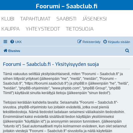
Foorumi – Saabclub.fi
KLUBI
TAPAHTUMAT
SAABISTI
JÄSENEKSI
KAUPPA
YHTEYSTIEDOT
TIETOSUOJA
UKK
Rekisteröidy
Kirjaudu sisään
E
Etusivu
t
Foorumi – Saabclub.fi - Yksityisyyden suoja
s
i
Tämä vakuutus selittää yksityiskohtaisesti, miten "Foorumi – Saabclub.fi" ja
siihen liittyvät yritykset (jälkeenpäin "me", "meitä", "meidän", "Foorumi –
Saabclub.fi", "https://foorumi.saabclub.fi") ja phpBB:n (jälkeenpäin "he", "heitä",
"heidän", "phpBB-ohjelmisto", "www.phpbb.com", "phpBB Group", "phpBB
Tiimit") käyttävät sinulta kerättyjä tietoja (jälkeenpäin "sinun tiedot").
Tietojasi kerätään kahdella tavalla: Selaamalla "Foorumi – Saabclub.fi"-
sivustoa. phpBB-ohjelmisto luo joitakin evästeitä, jotka ovat pieniä
tekstitiedostoja. Nämä tiedostot ladataan selaimesi väliaikaisiin tiedostoihin.
Ensimmäiset kaksi evästettä sisältävät tiedon käyttäjän yksilöimiseksi
(jälkeenpäin "käyttäjän id") ja anonyymin session tunnisteen. (jälkeenpäin
"istunto id") Saat automaattiseti myös kolmannen evästeen, kun olet selannut
joitakin viestejä "Foorumi – Saabclub.fi"-sivustolla ja näitä käytetään