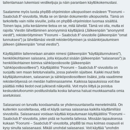
tallentamaan lukemiasi vestiketjuja ja näin parantaen käyttökokemustasi.
Saatamme myös luoda phpBB-ohjelmiston ulkopuolisen evästeen "Foorumi –
Saabclub.fi"-sivustolta, Mutta se on tämän dokumentin ulkopuolella. Tämä on
tarkoitettu vain niille sivuille, joilla on phpBB-ohjelmiston luomaa sisältöä.
Toinen tapa, jolla keräämme tietoa on se, mitä lähetät. Tämä voi olla, mutta ei
rajoita: Viestin lähettäminen anonyyminä käyttäjänä (Jälkeenpäin "anonyymit
viestit"), rekisteröityminen "Foorumi – Saabclub.fi"-sivustolle (jälkeenpäin "omat
tunnuksesi") ja lähettämäsi viestit rekisteröitymisen ja sisäänkirjautumisen
jälkeen (jälkeenpäin "omat viestisi").
Käyttäjätiliin tallennetaan ainakin nimesi (jälkeenpäin "käyttäjätunnuksesi"),
henkilökohtainen salasana, jolla kirjaudut sisään (jälkeenpäin "salasanasi") ja
henkilökohtainen toimiva sähköpostiosoite (jälkeenpäin
"sähköpostiosoitteesi"). Käyttäjätilisi "Foorumi – Saabclub.fi"-sivustolla on
suojattu sen maan tietoturvalailla, jossa palvelin sijaitsee. Kaikki muut tieto
käyttäjätunnuksen, salasanan ja sähköpostiosoitteen lisäksi, joita vaadimme
rekisteröityessä on meidän hallinnassamme. Kaikissa tapauksissa voit itse
päättää mitkä tiedot ovat julkisesti näkyvillä. Voit myös liittyä ja poistua
keskustelufoorumin postituslistalta koska tahansa haluat muokkaamalla omia
asetuksiasi.
Salasanasi on turvattu koodaamalla se yhdensuuntaisella menetelmällä. On
kuitenkin suositeltavaa, että et käytä samaa salasanaa kaikilla käyttämilläsi
sivustoilla. Salasanaasi voidaan käyttää kirjautumaan käyttäjätiliisi "Foorumi –
Saabclub.fi"-sivustolla, joten pidä se huolella tallessa. Missään tapauksessa
kukaan "Foorumi – Saabclub.fi"-sivustolta, phpBB tai muu kolmas osapuoli ei
kysy sinulta salasanaasi. Mikäli unohdat salasanasi. Voit käyttää "unohdin