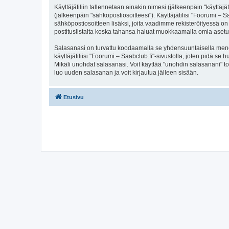
Käyttäjätiliin tallennetaan ainakin nimesi (jälkeenpäin "käyttä
(jälkeenpäin "sähköpostiosoitteesi"). Käyttäjätilisi "Foorumi – S
sähköpostiosoitteen lisäksi, joita vaadimme rekisteröityessä on 
postituslistalta koska tahansa haluat muokkaamalla omia asetu
Salasanasi on turvattu koodaamalla se yhdensuuntaisella menete
käyttäjätiliisi "Foorumi – Saabclub.fi"-sivustolla, joten pidä s
Mikäli unohdat salasanasi. Voit käyttää "unohdin salasanani" 
luo uuden salasanan ja voit kirjautua jälleen sisään.
Etusivu