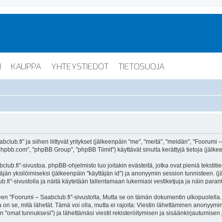
I
KAUPPA
YHTEYSTIEDOT
TIETOSUOJA
lub.fi" ja siihen liittyvät yritykset (jälkeenpäin "me", "meitä", "meidän", "Foorumi –
hpbb.com", "phpBB Group", "phpBB Tiimit") käyttävät sinulta kerättyjä tietoja (jälkee
lub.fi"-sivustoa. phpBB-ohjelmisto luo joitakin evästeitä, jotka ovat pieniä tekstiti
ttäjän yksilöimiseksi (jälkeenpäin "käyttäjän id") ja anonyymin session tunnisteen. 
b.fi"-sivustolla ja näitä käytetään tallentamaan lukemiasi vestiketjuja ja näin para
oorumi – Saabclub.fi"-sivustolta, Mutta se on tämän dokumentin ulkopuolella. Tämä
on se, mitä lähetät. Tämä voi olla, mutta ei rajoita: Viestin lähettäminen anonyymin
n "omat tunnuksesi") ja lähettämäsi viestit rekisteröitymisen ja sisäänkirjautumisen 