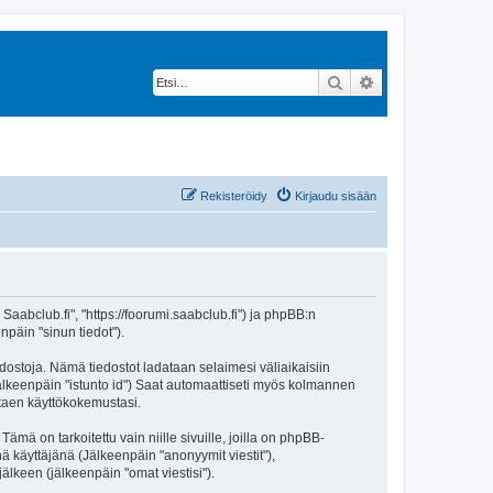
Etsi
Tarkennettu hak
Rekisteröidy
Kirjaudu sisään
 Saabclub.fi", "https://foorumi.saabclub.fi") ja phpBB:n
npäin "sinun tiedot").
edostoja. Nämä tiedostot ladataan selaimesi väliaikaisiin
(jälkeenpäin "istunto id") Saat automaattiseti myös kolmannen
ntaen käyttökokemustasi.
 on tarkoitettu vain niille sivuille, joilla on phpBB-
ä käyttäjänä (Jälkeenpäin "anonyymit viestit"),
jälkeen (jälkeenpäin "omat viestisi").