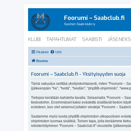
Foorumi – Saabclub.fi
Suomen Saab-klubi ry
KLUBI
TAPAHTUMAT
SAABISTI
JÄSENEKS
Pikalinkit
UKK
Etusivu
Foorumi – Saabclub.fi - Yksityisyyden suoja
Tämä vakuutus selittää yksityiskohtaisesti, miten "Foorumi – Saabc
(jälkeenpäin "he", "heitä", "heidän", "phpBB-ohjelmisto", "www.p
Tietojasi kerätään kahdella tavalla: Selaamalla "Foorumi – Saabc
tiedostoihin. Ensimmäiset kaksi evästettä sisältävät tiedon käy
evästeen, kun olet selannut joitakin viestejä "Foorumi – Saabclu
Saatamme myös luoda phpBB-ohjelmiston ulkopuolisen evästeen "F
ohjelmiston luomaa sisältöä. Toinen tapa, jolla keräämme tietoa 
rekisteröityminen "Foorumi – Saabclub.fi"-sivustolle (jälkeenpäi