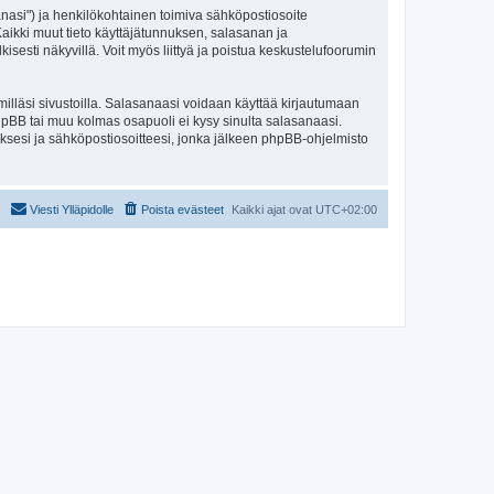
sanasi") ja henkilökohtainen toimiva sähköpostiosoite
. Kaikki muut tieto käyttäjätunnuksen, salasanan ja
isesti näkyvillä. Voit myös liittyä ja poistua keskustelufoorumin
illäsi sivustoilla. Salasanaasi voidaan käyttää kirjautumaan
 phpBB tai muu kolmas osapuoli ei kysy sinulta salasanaasi.
ksesi ja sähköpostiosoitteesi, jonka jälkeen phpBB-ohjelmisto
Viesti Ylläpidolle
Poista evästeet
Kaikki ajat ovat
UTC+02:00