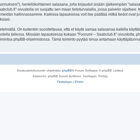
jätunnuksesi"), henkilökohtainen salasana, jolla kirjaudut sisään (jälkeenpäin "sala
aabclub.fi"-sivustolla on suojattu sen maan tietoturvalailla, jossa palvelin sijaitsee
meidän hallinnassamme. Kaikissa tapauksissa voit itse päättää mitkä tiedot ovat julk
ksiasi.
lmällä. On kuitenkin suositeltavaa, että et käytä samaa salasanaa kaikilla käyttäm
e huolella tallessa. Missään tapauksessa kukaan "Foorumi – Saabclub.fi"-sivustolta,
toimintoa phpBB-ohjelmistossa. Tämä toiminto pyytää sinua antamaan käyttäjätunnu
Keskustelufoorumin ohjelmisto
phpBB
® Forum Software © phpBB Limited
Käännös: phpBB Suomi (lurttinen, harritapio, Pettis)
Yksityisyys
|
Ehdot