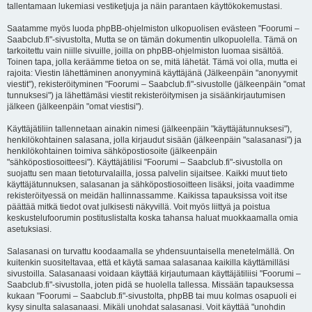
tallentamaan lukemiasi vestiketjuja ja näin parantaen käyttökokemustasi.
Saatamme myös luoda phpBB-ohjelmiston ulkopuolisen evästeen "Foorumi –
Saabclub.fi"-sivustolta, Mutta se on tämän dokumentin ulkopuolella. Tämä on
tarkoitettu vain niille sivuille, joilla on phpBB-ohjelmiston luomaa sisältöä.
Toinen tapa, jolla keräämme tietoa on se, mitä lähetät. Tämä voi olla, mutta ei
rajoita: Viestin lähettäminen anonyyminä käyttäjänä (Jälkeenpäin "anonyymit
viestit"), rekisteröityminen "Foorumi – Saabclub.fi"-sivustolle (jälkeenpäin "omat
tunnuksesi") ja lähettämäsi viestit rekisteröitymisen ja sisäänkirjautumisen
jälkeen (jälkeenpäin "omat viestisi").
Käyttäjätiliin tallennetaan ainakin nimesi (jälkeenpäin "käyttäjätunnuksesi"),
henkilökohtainen salasana, jolla kirjaudut sisään (jälkeenpäin "salasanasi") ja
henkilökohtainen toimiva sähköpostiosoite (jälkeenpäin
"sähköpostiosoitteesi"). Käyttäjätilisi "Foorumi – Saabclub.fi"-sivustolla on
suojattu sen maan tietoturvalailla, jossa palvelin sijaitsee. Kaikki muut tieto
käyttäjätunnuksen, salasanan ja sähköpostiosoitteen lisäksi, joita vaadimme
rekisteröityessä on meidän hallinnassamme. Kaikissa tapauksissa voit itse
päättää mitkä tiedot ovat julkisesti näkyvillä. Voit myös liittyä ja poistua
keskustelufoorumin postituslistalta koska tahansa haluat muokkaamalla omia
asetuksiasi.
Salasanasi on turvattu koodaamalla se yhdensuuntaisella menetelmällä. On
kuitenkin suositeltavaa, että et käytä samaa salasanaa kaikilla käyttämilläsi
sivustoilla. Salasanaasi voidaan käyttää kirjautumaan käyttäjätiliisi "Foorumi –
Saabclub.fi"-sivustolla, joten pidä se huolella tallessa. Missään tapauksessa
kukaan "Foorumi – Saabclub.fi"-sivustolta, phpBB tai muu kolmas osapuoli ei
kysy sinulta salasanaasi. Mikäli unohdat salasanasi. Voit käyttää "unohdin