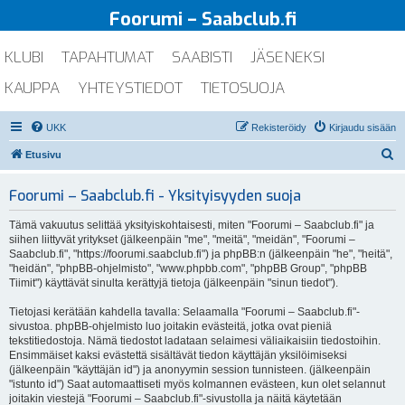
Foorumi – Saabclub.fi
KLUBI
TAPAHTUMAT
SAABISTI
JÄSENEKSI
KAUPPA
YHTEYSTIEDOT
TIETOSUOJA
UKK
Rekisteröidy
Kirjaudu sisään
E
Etusivu
t
Foorumi – Saabclub.fi - Yksityisyyden suoja
s
i
Tämä vakuutus selittää yksityiskohtaisesti, miten "Foorumi – Saabclub.fi" ja
siihen liittyvät yritykset (jälkeenpäin "me", "meitä", "meidän", "Foorumi –
Saabclub.fi", "https://foorumi.saabclub.fi") ja phpBB:n (jälkeenpäin "he", "heitä",
"heidän", "phpBB-ohjelmisto", "www.phpbb.com", "phpBB Group", "phpBB
Tiimit") käyttävät sinulta kerättyjä tietoja (jälkeenpäin "sinun tiedot").
Tietojasi kerätään kahdella tavalla: Selaamalla "Foorumi – Saabclub.fi"-
sivustoa. phpBB-ohjelmisto luo joitakin evästeitä, jotka ovat pieniä
tekstitiedostoja. Nämä tiedostot ladataan selaimesi väliaikaisiin tiedostoihin.
Ensimmäiset kaksi evästettä sisältävät tiedon käyttäjän yksilöimiseksi
(jälkeenpäin "käyttäjän id") ja anonyymin session tunnisteen. (jälkeenpäin
"istunto id") Saat automaattiseti myös kolmannen evästeen, kun olet selannut
joitakin viestejä "Foorumi – Saabclub.fi"-sivustolla ja näitä käytetään