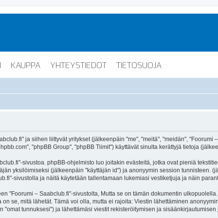
I
KAUPPA
YHTEYSTIEDOT
TIETOSUOJA
lub.fi" ja siihen liittyvät yritykset (jälkeenpäin "me", "meitä", "meidän", "Foorumi –
hpbb.com", "phpBB Group", "phpBB Tiimit") käyttävät sinulta kerättyjä tietoja (jälkee
lub.fi"-sivustoa. phpBB-ohjelmisto luo joitakin evästeitä, jotka ovat pieniä tekstiti
ttäjän yksilöimiseksi (jälkeenpäin "käyttäjän id") ja anonyymin session tunnisteen. 
b.fi"-sivustolla ja näitä käytetään tallentamaan lukemiasi vestiketjuja ja näin para
oorumi – Saabclub.fi"-sivustolta, Mutta se on tämän dokumentin ulkopuolella. Tämä
on se, mitä lähetät. Tämä voi olla, mutta ei rajoita: Viestin lähettäminen anonyymin
n "omat tunnuksesi") ja lähettämäsi viestit rekisteröitymisen ja sisäänkirjautumisen 