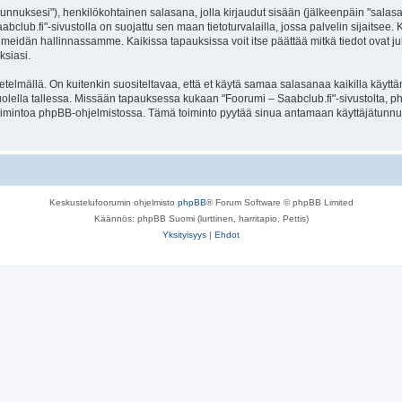
jätunnuksesi"), henkilökohtainen salasana, jolla kirjaudut sisään (jälkeenpäin "sala
aabclub.fi"-sivustolla on suojattu sen maan tietoturvalailla, jossa palvelin sijaitsee
meidän hallinnassamme. Kaikissa tapauksissa voit itse päättää mitkä tiedot ovat julk
ksiasi.
lmällä. On kuitenkin suositeltavaa, että et käytä samaa salasanaa kaikilla käyttäm
e huolella tallessa. Missään tapauksessa kukaan "Foorumi – Saabclub.fi"-sivustolta,
toimintoa phpBB-ohjelmistossa. Tämä toiminto pyytää sinua antamaan käyttäjätunnu
Keskustelufoorumin ohjelmisto
phpBB
® Forum Software © phpBB Limited
Käännös: phpBB Suomi (lurttinen, harritapio, Pettis)
Yksityisyys
|
Ehdot