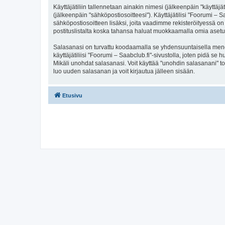
Käyttäjätiliin tallennetaan ainakin nimesi (jälkeenpäin "käyttä
(jälkeenpäin "sähköpostiosoitteesi"). Käyttäjätilisi "Foorumi – S
sähköpostiosoitteen lisäksi, joita vaadimme rekisteröityessä on 
postituslistalta koska tahansa haluat muokkaamalla omia asetu
Salasanasi on turvattu koodaamalla se yhdensuuntaisella menete
käyttäjätiliisi "Foorumi – Saabclub.fi"-sivustolla, joten pidä s
Mikäli unohdat salasanasi. Voit käyttää "unohdin salasanani" 
luo uuden salasanan ja voit kirjautua jälleen sisään.
Etusivu