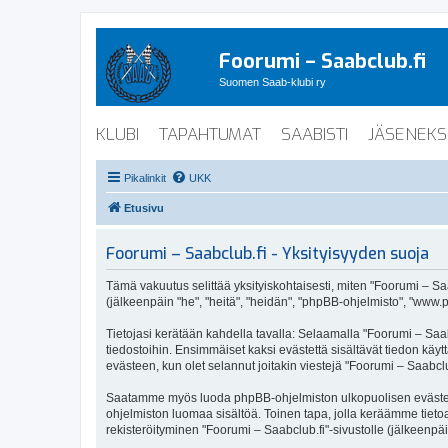
Foorumi – Saabclub.fi
Suomen Saab-klubi ry
KLUBI
TAPAHTUMAT
SAABISTI
JÄSENEKS
Pikalinkit
UKK
Etusivu
Foorumi – Saabclub.fi - Yksityisyyden suoja
Tämä vakuutus selittää yksityiskohtaisesti, miten "Foorumi – Saabc
(jälkeenpäin "he", "heitä", "heidän", "phpBB-ohjelmisto", "www.p
Tietojasi kerätään kahdella tavalla: Selaamalla "Foorumi – Saabc
tiedostoihin. Ensimmäiset kaksi evästettä sisältävät tiedon käy
evästeen, kun olet selannut joitakin viestejä "Foorumi – Saabclu
Saatamme myös luoda phpBB-ohjelmiston ulkopuolisen evästeen "F
ohjelmiston luomaa sisältöä. Toinen tapa, jolla keräämme tietoa 
rekisteröityminen "Foorumi – Saabclub.fi"-sivustolle (jälkeenpäi