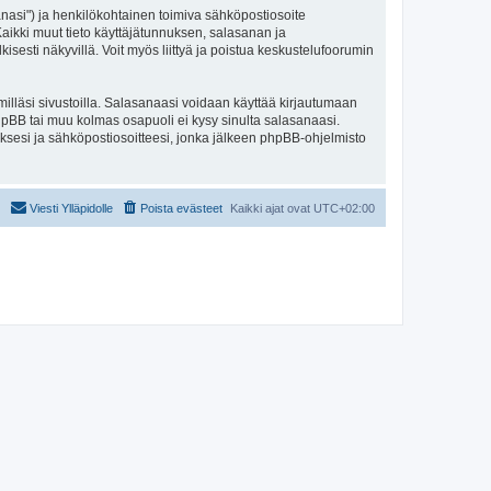
sanasi") ja henkilökohtainen toimiva sähköpostiosoite
. Kaikki muut tieto käyttäjätunnuksen, salasanan ja
isesti näkyvillä. Voit myös liittyä ja poistua keskustelufoorumin
illäsi sivustoilla. Salasanaasi voidaan käyttää kirjautumaan
 phpBB tai muu kolmas osapuoli ei kysy sinulta salasanaasi.
ksesi ja sähköpostiosoitteesi, jonka jälkeen phpBB-ohjelmisto
Viesti Ylläpidolle
Poista evästeet
Kaikki ajat ovat
UTC+02:00