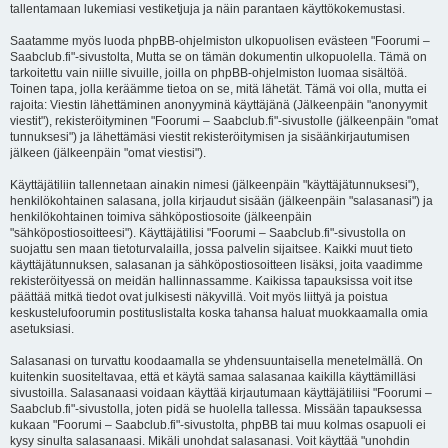
tallentamaan lukemiasi vestiketjuja ja näin parantaen käyttökokemustasi.
Saatamme myös luoda phpBB-ohjelmiston ulkopuolisen evästeen "Foorumi –
Saabclub.fi"-sivustolta, Mutta se on tämän dokumentin ulkopuolella. Tämä on
tarkoitettu vain niille sivuille, joilla on phpBB-ohjelmiston luomaa sisältöä.
Toinen tapa, jolla keräämme tietoa on se, mitä lähetät. Tämä voi olla, mutta ei
rajoita: Viestin lähettäminen anonyyminä käyttäjänä (Jälkeenpäin "anonyymit
viestit"), rekisteröityminen "Foorumi – Saabclub.fi"-sivustolle (jälkeenpäin "omat
tunnuksesi") ja lähettämäsi viestit rekisteröitymisen ja sisäänkirjautumisen
jälkeen (jälkeenpäin "omat viestisi").
Käyttäjätiliin tallennetaan ainakin nimesi (jälkeenpäin "käyttäjätunnuksesi"),
henkilökohtainen salasana, jolla kirjaudut sisään (jälkeenpäin "salasanasi") ja
henkilökohtainen toimiva sähköpostiosoite (jälkeenpäin
"sähköpostiosoitteesi"). Käyttäjätilisi "Foorumi – Saabclub.fi"-sivustolla on
suojattu sen maan tietoturvalailla, jossa palvelin sijaitsee. Kaikki muut tieto
käyttäjätunnuksen, salasanan ja sähköpostiosoitteen lisäksi, joita vaadimme
rekisteröityessä on meidän hallinnassamme. Kaikissa tapauksissa voit itse
päättää mitkä tiedot ovat julkisesti näkyvillä. Voit myös liittyä ja poistua
keskustelufoorumin postituslistalta koska tahansa haluat muokkaamalla omia
asetuksiasi.
Salasanasi on turvattu koodaamalla se yhdensuuntaisella menetelmällä. On
kuitenkin suositeltavaa, että et käytä samaa salasanaa kaikilla käyttämilläsi
sivustoilla. Salasanaasi voidaan käyttää kirjautumaan käyttäjätiliisi "Foorumi –
Saabclub.fi"-sivustolla, joten pidä se huolella tallessa. Missään tapauksessa
kukaan "Foorumi – Saabclub.fi"-sivustolta, phpBB tai muu kolmas osapuoli ei
kysy sinulta salasanaasi. Mikäli unohdat salasanasi. Voit käyttää "unohdin