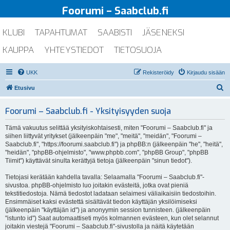
Foorumi – Saabclub.fi
KLUBI
TAPAHTUMAT
SAABISTI
JÄSENEKSI
KAUPPA
YHTEYSTIEDOT
TIETOSUOJA
UKK
Rekisteröidy
Kirjaudu sisään
E
Etusivu
t
Foorumi – Saabclub.fi - Yksityisyyden suoja
s
i
Tämä vakuutus selittää yksityiskohtaisesti, miten "Foorumi – Saabclub.fi" ja
siihen liittyvät yritykset (jälkeenpäin "me", "meitä", "meidän", "Foorumi –
Saabclub.fi", "https://foorumi.saabclub.fi") ja phpBB:n (jälkeenpäin "he", "heitä",
"heidän", "phpBB-ohjelmisto", "www.phpbb.com", "phpBB Group", "phpBB
Tiimit") käyttävät sinulta kerättyjä tietoja (jälkeenpäin "sinun tiedot").
Tietojasi kerätään kahdella tavalla: Selaamalla "Foorumi – Saabclub.fi"-
sivustoa. phpBB-ohjelmisto luo joitakin evästeitä, jotka ovat pieniä
tekstitiedostoja. Nämä tiedostot ladataan selaimesi väliaikaisiin tiedostoihin.
Ensimmäiset kaksi evästettä sisältävät tiedon käyttäjän yksilöimiseksi
(jälkeenpäin "käyttäjän id") ja anonyymin session tunnisteen. (jälkeenpäin
"istunto id") Saat automaattiseti myös kolmannen evästeen, kun olet selannut
joitakin viestejä "Foorumi – Saabclub.fi"-sivustolla ja näitä käytetään