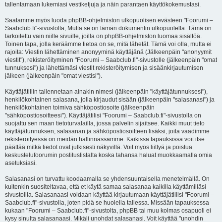
tallentamaan lukemiasi vestiketjuja ja näin parantaen käyttökokemustasi.
Saatamme myös luoda phpBB-ohjelmiston ulkopuolisen evästeen "Foorumi –
Saabclub.fi"-sivustolta, Mutta se on tämän dokumentin ulkopuolella. Tämä on
tarkoitettu vain niille sivuille, joilla on phpBB-ohjelmiston luomaa sisältöä.
Toinen tapa, jolla keräämme tietoa on se, mitä lähetät. Tämä voi olla, mutta ei
rajoita: Viestin lähettäminen anonyyminä käyttäjänä (Jälkeenpäin "anonyymit
viestit"), rekisteröityminen "Foorumi – Saabclub.fi"-sivustolle (jälkeenpäin "omat
tunnuksesi") ja lähettämäsi viestit rekisteröitymisen ja sisäänkirjautumisen
jälkeen (jälkeenpäin "omat viestisi").
Käyttäjätiliin tallennetaan ainakin nimesi (jälkeenpäin "käyttäjätunnuksesi"),
henkilökohtainen salasana, jolla kirjaudut sisään (jälkeenpäin "salasanasi") ja
henkilökohtainen toimiva sähköpostiosoite (jälkeenpäin
"sähköpostiosoitteesi"). Käyttäjätilisi "Foorumi – Saabclub.fi"-sivustolla on
suojattu sen maan tietoturvalailla, jossa palvelin sijaitsee. Kaikki muut tieto
käyttäjätunnuksen, salasanan ja sähköpostiosoitteen lisäksi, joita vaadimme
rekisteröityessä on meidän hallinnassamme. Kaikissa tapauksissa voit itse
päättää mitkä tiedot ovat julkisesti näkyvillä. Voit myös liittyä ja poistua
keskustelufoorumin postituslistalta koska tahansa haluat muokkaamalla omia
asetuksiasi.
Salasanasi on turvattu koodaamalla se yhdensuuntaisella menetelmällä. On
kuitenkin suositeltavaa, että et käytä samaa salasanaa kaikilla käyttämilläsi
sivustoilla. Salasanaasi voidaan käyttää kirjautumaan käyttäjätiliisi "Foorumi –
Saabclub.fi"-sivustolla, joten pidä se huolella tallessa. Missään tapauksessa
kukaan "Foorumi – Saabclub.fi"-sivustolta, phpBB tai muu kolmas osapuoli ei
kysy sinulta salasanaasi. Mikäli unohdat salasanasi. Voit käyttää "unohdin