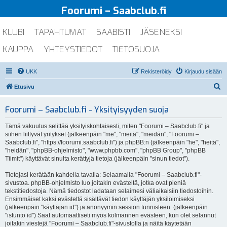
Foorumi – Saabclub.fi
KLUBI
TAPAHTUMAT
SAABISTI
JÄSENEKSI
KAUPPA
YHTEYSTIEDOT
TIETOSUOJA
UKK
Rekisteröidy
Kirjaudu sisään
E
Etusivu
t
Foorumi – Saabclub.fi - Yksityisyyden suoja
s
i
Tämä vakuutus selittää yksityiskohtaisesti, miten "Foorumi – Saabclub.fi" ja
siihen liittyvät yritykset (jälkeenpäin "me", "meitä", "meidän", "Foorumi –
Saabclub.fi", "https://foorumi.saabclub.fi") ja phpBB:n (jälkeenpäin "he", "heitä",
"heidän", "phpBB-ohjelmisto", "www.phpbb.com", "phpBB Group", "phpBB
Tiimit") käyttävät sinulta kerättyjä tietoja (jälkeenpäin "sinun tiedot").
Tietojasi kerätään kahdella tavalla: Selaamalla "Foorumi – Saabclub.fi"-
sivustoa. phpBB-ohjelmisto luo joitakin evästeitä, jotka ovat pieniä
tekstitiedostoja. Nämä tiedostot ladataan selaimesi väliaikaisiin tiedostoihin.
Ensimmäiset kaksi evästettä sisältävät tiedon käyttäjän yksilöimiseksi
(jälkeenpäin "käyttäjän id") ja anonyymin session tunnisteen. (jälkeenpäin
"istunto id") Saat automaattiseti myös kolmannen evästeen, kun olet selannut
joitakin viestejä "Foorumi – Saabclub.fi"-sivustolla ja näitä käytetään