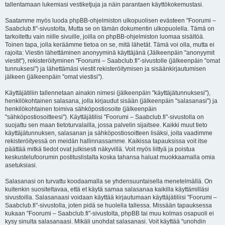
tallentamaan lukemiasi vestiketjuja ja näin parantaen käyttökokemustasi.
Saatamme myös luoda phpBB-ohjelmiston ulkopuolisen evästeen "Foorumi –
Saabclub.fi"-sivustolta, Mutta se on tämän dokumentin ulkopuolella. Tämä on
tarkoitettu vain niille sivuille, joilla on phpBB-ohjelmiston luomaa sisältöä.
Toinen tapa, jolla keräämme tietoa on se, mitä lähetät. Tämä voi olla, mutta ei
rajoita: Viestin lähettäminen anonyyminä käyttäjänä (Jälkeenpäin "anonyymit
viestit"), rekisteröityminen "Foorumi – Saabclub.fi"-sivustolle (jälkeenpäin "omat
tunnuksesi") ja lähettämäsi viestit rekisteröitymisen ja sisäänkirjautumisen
jälkeen (jälkeenpäin "omat viestisi").
Käyttäjätiliin tallennetaan ainakin nimesi (jälkeenpäin "käyttäjätunnuksesi"),
henkilökohtainen salasana, jolla kirjaudut sisään (jälkeenpäin "salasanasi") ja
henkilökohtainen toimiva sähköpostiosoite (jälkeenpäin
"sähköpostiosoitteesi"). Käyttäjätilisi "Foorumi – Saabclub.fi"-sivustolla on
suojattu sen maan tietoturvalailla, jossa palvelin sijaitsee. Kaikki muut tieto
käyttäjätunnuksen, salasanan ja sähköpostiosoitteen lisäksi, joita vaadimme
rekisteröityessä on meidän hallinnassamme. Kaikissa tapauksissa voit itse
päättää mitkä tiedot ovat julkisesti näkyvillä. Voit myös liittyä ja poistua
keskustelufoorumin postituslistalta koska tahansa haluat muokkaamalla omia
asetuksiasi.
Salasanasi on turvattu koodaamalla se yhdensuuntaisella menetelmällä. On
kuitenkin suositeltavaa, että et käytä samaa salasanaa kaikilla käyttämilläsi
sivustoilla. Salasanaasi voidaan käyttää kirjautumaan käyttäjätiliisi "Foorumi –
Saabclub.fi"-sivustolla, joten pidä se huolella tallessa. Missään tapauksessa
kukaan "Foorumi – Saabclub.fi"-sivustolta, phpBB tai muu kolmas osapuoli ei
kysy sinulta salasanaasi. Mikäli unohdat salasanasi. Voit käyttää "unohdin