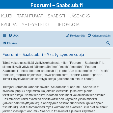
Foorumi – Saabclub.fi
KLUBI
TAPAHTUMAT
SAABISTI
JÄSENEKSI
KAUPPA
YHTEYSTIEDOT
TIETOSUOJA
UKK
Rekisteröidy
Kirjaudu sisään
E
Etusivu
t
Foorumi – Saabclub.fi - Yksityisyyden suoja
s
i
Tämä vakuutus selittää yksityiskohtaisesti, miten "Foorumi – Saabclub.fi" ja
siihen liittyvät yritykset (jälkeenpäin "me", "meitä", "meidän", "Foorumi –
Saabclub.fi", "https://foorumi.saabclub.fi") ja phpBB:n (jälkeenpäin "he", "heitä",
"heidän", "phpBB-ohjelmisto", "www.phpbb.com", "phpBB Group", "phpBB
Tiimit") käyttävät sinulta kerättyjä tietoja (jälkeenpäin "sinun tiedot").
Tietojasi kerätään kahdella tavalla: Selaamalla "Foorumi – Saabclub.fi"-
sivustoa. phpBB-ohjelmisto luo joitakin evästeitä, jotka ovat pieniä
tekstitiedostoja. Nämä tiedostot ladataan selaimesi väliaikaisiin tiedostoihin.
Ensimmäiset kaksi evästettä sisältävät tiedon käyttäjän yksilöimiseksi
(jälkeenpäin "käyttäjän id") ja anonyymin session tunnisteen. (jälkeenpäin
"istunto id") Saat automaattiseti myös kolmannen evästeen, kun olet selannut
joitakin viestejä "Foorumi – Saabclub.fi"-sivustolla ja näitä käytetään