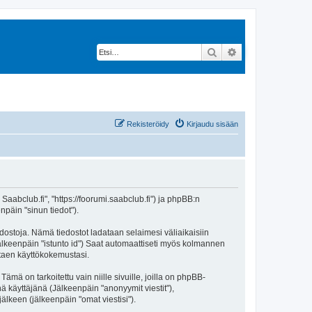
Etsi
Tarkennettu hak
Rekisteröidy
Kirjaudu sisään
 Saabclub.fi", "https://foorumi.saabclub.fi") ja phpBB:n
npäin "sinun tiedot").
edostoja. Nämä tiedostot ladataan selaimesi väliaikaisiin
(jälkeenpäin "istunto id") Saat automaattiseti myös kolmannen
ntaen käyttökokemustasi.
 on tarkoitettu vain niille sivuille, joilla on phpBB-
ä käyttäjänä (Jälkeenpäin "anonyymit viestit"),
jälkeen (jälkeenpäin "omat viestisi").