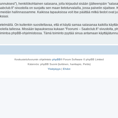
jätunnuksesi"), henkilökohtainen salasana, jolla kirjaudut sisään (jälkeenpäin "sala
aabclub.fi"-sivustolla on suojattu sen maan tietoturvalailla, jossa palvelin sijaitsee
meidän hallinnassamme. Kaikissa tapauksissa voit itse päättää mitkä tiedot ovat julk
ksiasi.
lmällä. On kuitenkin suositeltavaa, että et käytä samaa salasanaa kaikilla käyttäm
e huolella tallessa. Missään tapauksessa kukaan "Foorumi – Saabclub.fi"-sivustolta,
toimintoa phpBB-ohjelmistossa. Tämä toiminto pyytää sinua antamaan käyttäjätunnu
Keskustelufoorumin ohjelmisto
phpBB
® Forum Software © phpBB Limited
Käännös: phpBB Suomi (lurttinen, harritapio, Pettis)
Yksityisyys
|
Ehdot