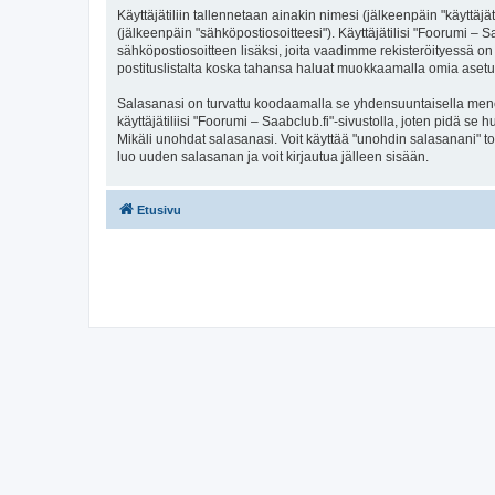
Käyttäjätiliin tallennetaan ainakin nimesi (jälkeenpäin "käyttä
(jälkeenpäin "sähköpostiosoitteesi"). Käyttäjätilisi "Foorumi – S
sähköpostiosoitteen lisäksi, joita vaadimme rekisteröityessä on 
postituslistalta koska tahansa haluat muokkaamalla omia asetu
Salasanasi on turvattu koodaamalla se yhdensuuntaisella menete
käyttäjätiliisi "Foorumi – Saabclub.fi"-sivustolla, joten pidä s
Mikäli unohdat salasanasi. Voit käyttää "unohdin salasanani" 
luo uuden salasanan ja voit kirjautua jälleen sisään.
Etusivu