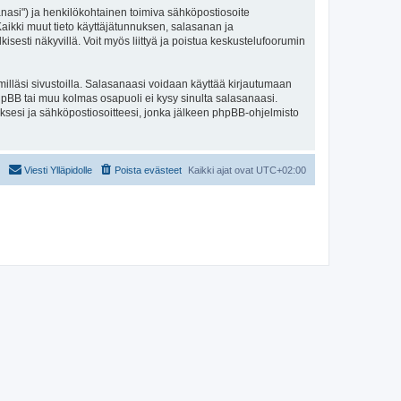
sanasi") ja henkilökohtainen toimiva sähköpostiosoite
. Kaikki muut tieto käyttäjätunnuksen, salasanan ja
isesti näkyvillä. Voit myös liittyä ja poistua keskustelufoorumin
illäsi sivustoilla. Salasanaasi voidaan käyttää kirjautumaan
 phpBB tai muu kolmas osapuoli ei kysy sinulta salasanaasi.
ksesi ja sähköpostiosoitteesi, jonka jälkeen phpBB-ohjelmisto
Viesti Ylläpidolle
Poista evästeet
Kaikki ajat ovat
UTC+02:00