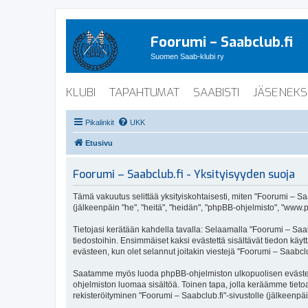
Foorumi – Saabclub.fi
Suomen Saab-klubi ry
KLUBI
TAPAHTUMAT
SAABISTI
JÄSENEKS
Pikalinkit
UKK
Etusivu
Foorumi – Saabclub.fi - Yksityisyyden suoja
Tämä vakuutus selittää yksityiskohtaisesti, miten "Foorumi – Saabc
(jälkeenpäin "he", "heitä", "heidän", "phpBB-ohjelmisto", "www.p
Tietojasi kerätään kahdella tavalla: Selaamalla "Foorumi – Saabc
tiedostoihin. Ensimmäiset kaksi evästettä sisältävät tiedon käy
evästeen, kun olet selannut joitakin viestejä "Foorumi – Saabclu
Saatamme myös luoda phpBB-ohjelmiston ulkopuolisen evästeen "F
ohjelmiston luomaa sisältöä. Toinen tapa, jolla keräämme tietoa 
rekisteröityminen "Foorumi – Saabclub.fi"-sivustolle (jälkeenpäi