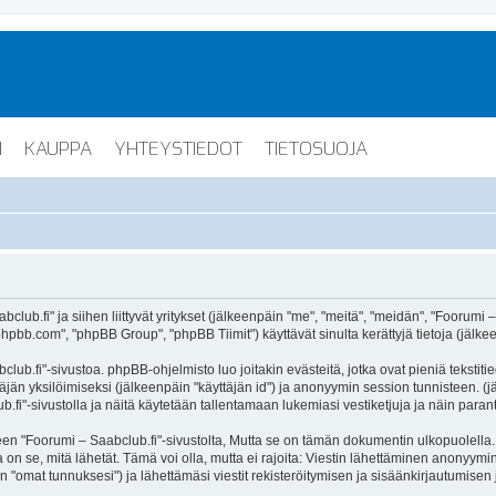
I
KAUPPA
YHTEYSTIEDOT
TIETOSUOJA
lub.fi" ja siihen liittyvät yritykset (jälkeenpäin "me", "meitä", "meidän", "Foorumi –
hpbb.com", "phpBB Group", "phpBB Tiimit") käyttävät sinulta kerättyjä tietoja (jälkee
lub.fi"-sivustoa. phpBB-ohjelmisto luo joitakin evästeitä, jotka ovat pieniä tekstiti
ttäjän yksilöimiseksi (jälkeenpäin "käyttäjän id") ja anonyymin session tunnisteen. 
b.fi"-sivustolla ja näitä käytetään tallentamaan lukemiasi vestiketjuja ja näin para
oorumi – Saabclub.fi"-sivustolta, Mutta se on tämän dokumentin ulkopuolella. Tämä
on se, mitä lähetät. Tämä voi olla, mutta ei rajoita: Viestin lähettäminen anonyymin
n "omat tunnuksesi") ja lähettämäsi viestit rekisteröitymisen ja sisäänkirjautumisen 