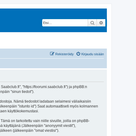
Etsi
Tarkennettu hak
Rekisteröidy
Kirjaudu sisään
 Saabclub.fi", "https://foorumi.saabclub.fi") ja phpBB:n
npäin "sinun tiedot").
edostoja. Nämä tiedostot ladataan selaimesi väliaikaisiin
(jälkeenpäin "istunto id") Saat automaattiseti myös kolmannen
ntaen käyttökokemustasi.
 on tarkoitettu vain niille sivuille, joilla on phpBB-
ä käyttäjänä (Jälkeenpäin "anonyymit viestit"),
jälkeen (jälkeenpäin "omat viestisi").