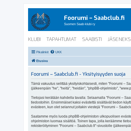
Foorumi – Saabclub.fi
Suomen Saab-klubi ry
KLUBI
TAPAHTUMAT
SAABISTI
JÄSENEKS
Pikalinkit
UKK
Etusivu
Foorumi – Saabclub.fi - Yksityisyyden suoja
Tämä vakuutus selittää yksityiskohtaisesti, miten "Foorumi – Saabc
(jälkeenpäin "he", "heitä", "heidän", "phpBB-ohjelmisto", "www.p
Tietojasi kerätään kahdella tavalla: Selaamalla "Foorumi – Saabc
tiedostoihin. Ensimmäiset kaksi evästettä sisältävät tiedon käy
evästeen, kun olet selannut joitakin viestejä "Foorumi – Saabclu
Saatamme myös luoda phpBB-ohjelmiston ulkopuolisen evästeen "F
ohjelmiston luomaa sisältöä. Toinen tapa, jolla keräämme tietoa 
rekisteröityminen "Foorumi – Saabclub.fi"-sivustolle (jälkeenpäi