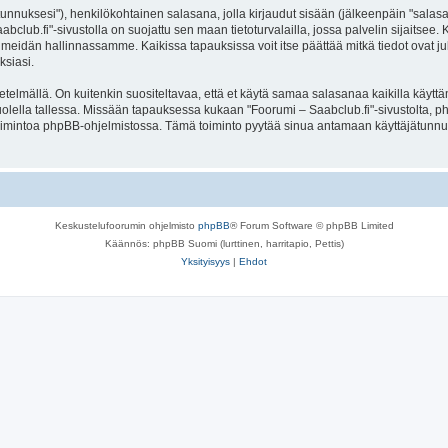
jätunnuksesi"), henkilökohtainen salasana, jolla kirjaudut sisään (jälkeenpäin "sala
aabclub.fi"-sivustolla on suojattu sen maan tietoturvalailla, jossa palvelin sijaitsee
meidän hallinnassamme. Kaikissa tapauksissa voit itse päättää mitkä tiedot ovat julk
ksiasi.
lmällä. On kuitenkin suositeltavaa, että et käytä samaa salasanaa kaikilla käyttäm
e huolella tallessa. Missään tapauksessa kukaan "Foorumi – Saabclub.fi"-sivustolta,
toimintoa phpBB-ohjelmistossa. Tämä toiminto pyytää sinua antamaan käyttäjätunnu
Keskustelufoorumin ohjelmisto
phpBB
® Forum Software © phpBB Limited
Käännös: phpBB Suomi (lurttinen, harritapio, Pettis)
Yksityisyys
|
Ehdot