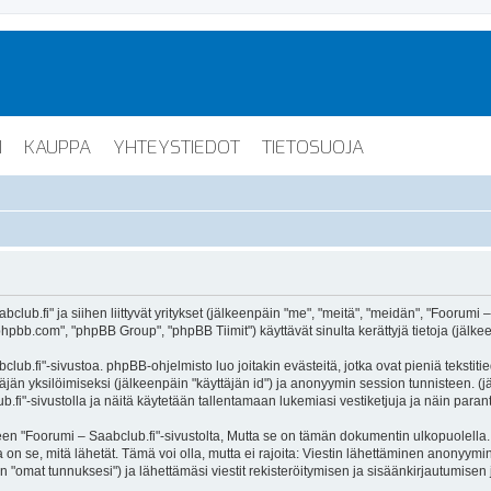
I
KAUPPA
YHTEYSTIEDOT
TIETOSUOJA
lub.fi" ja siihen liittyvät yritykset (jälkeenpäin "me", "meitä", "meidän", "Foorumi –
hpbb.com", "phpBB Group", "phpBB Tiimit") käyttävät sinulta kerättyjä tietoja (jälkee
lub.fi"-sivustoa. phpBB-ohjelmisto luo joitakin evästeitä, jotka ovat pieniä tekstiti
ttäjän yksilöimiseksi (jälkeenpäin "käyttäjän id") ja anonyymin session tunnisteen. 
b.fi"-sivustolla ja näitä käytetään tallentamaan lukemiasi vestiketjuja ja näin para
oorumi – Saabclub.fi"-sivustolta, Mutta se on tämän dokumentin ulkopuolella. Tämä
on se, mitä lähetät. Tämä voi olla, mutta ei rajoita: Viestin lähettäminen anonyymin
n "omat tunnuksesi") ja lähettämäsi viestit rekisteröitymisen ja sisäänkirjautumisen 