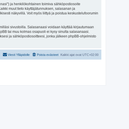
sanasi") ja henkilökohtainen toimiva sähköpostiosoite
. Kaikki muut tieto käyttäjätunnuksen, salasanan ja
isesti näkyvillä. Voit myös liittyä ja poistua keskustelufoorumin
illäsi sivustoilla. Salasanaasi voidaan käyttää kirjautumaan
 phpBB tai muu kolmas osapuoli ei kysy sinulta salasanaasi.
ksesi ja sähköpostiosoitteesi, jonka jälkeen phpBB-ohjelmisto
Viesti Ylläpidolle
Poista evästeet
Kaikki ajat ovat
UTC+02:00