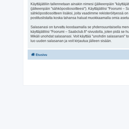
Käyttäjätiliin tallennetaan ainakin nimesi (jälkeenpäin "käyttä
(jälkeenpäin "sähköpostiosoitteesi"). Käyttäjätilisi "Foorumi – S
sähköpostiosoitteen lisäksi, joita vaadimme rekisteröityessä on 
postituslistalta koska tahansa haluat muokkaamalla omia asetu
Salasanasi on turvattu koodaamalla se yhdensuuntaisella menete
käyttäjätiliisi "Foorumi – Saabclub.fi"-sivustolla, joten pidä s
Mikäli unohdat salasanasi. Voit käyttää "unohdin salasanani" 
luo uuden salasanan ja voit kirjautua jälleen sisään.
Etusivu