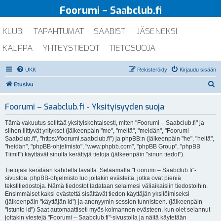
Foorumi – Saabclub.fi
KLUBI
TAPAHTUMAT
SAABISTI
JÄSENEKSI
KAUPPA
YHTEYSTIEDOT
TIETOSUOJA
UKK
Rekisteröidy
Kirjaudu sisään
E
Etusivu
t
Foorumi – Saabclub.fi - Yksityisyyden suoja
s
i
Tämä vakuutus selittää yksityiskohtaisesti, miten "Foorumi – Saabclub.fi" ja
siihen liittyvät yritykset (jälkeenpäin "me", "meitä", "meidän", "Foorumi –
Saabclub.fi", "https://foorumi.saabclub.fi") ja phpBB:n (jälkeenpäin "he", "heitä",
"heidän", "phpBB-ohjelmisto", "www.phpbb.com", "phpBB Group", "phpBB
Tiimit") käyttävät sinulta kerättyjä tietoja (jälkeenpäin "sinun tiedot").
Tietojasi kerätään kahdella tavalla: Selaamalla "Foorumi – Saabclub.fi"-
sivustoa. phpBB-ohjelmisto luo joitakin evästeitä, jotka ovat pieniä
tekstitiedostoja. Nämä tiedostot ladataan selaimesi väliaikaisiin tiedostoihin.
Ensimmäiset kaksi evästettä sisältävät tiedon käyttäjän yksilöimiseksi
(jälkeenpäin "käyttäjän id") ja anonyymin session tunnisteen. (jälkeenpäin
"istunto id") Saat automaattiseti myös kolmannen evästeen, kun olet selannut
joitakin viestejä "Foorumi – Saabclub.fi"-sivustolla ja näitä käytetään