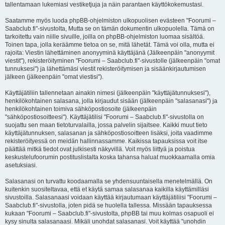
tallentamaan lukemiasi vestiketjuja ja näin parantaen käyttökokemustasi.
Saatamme myös luoda phpBB-ohjelmiston ulkopuolisen evästeen "Foorumi –
Saabclub.fi"-sivustolta, Mutta se on tämän dokumentin ulkopuolella. Tämä on
tarkoitettu vain niille sivuille, joilla on phpBB-ohjelmiston luomaa sisältöä.
Toinen tapa, jolla keräämme tietoa on se, mitä lähetät. Tämä voi olla, mutta ei
rajoita: Viestin lähettäminen anonyyminä käyttäjänä (Jälkeenpäin "anonyymit
viestit"), rekisteröityminen "Foorumi – Saabclub.fi"-sivustolle (jälkeenpäin "omat
tunnuksesi") ja lähettämäsi viestit rekisteröitymisen ja sisäänkirjautumisen
jälkeen (jälkeenpäin "omat viestisi").
Käyttäjätiliin tallennetaan ainakin nimesi (jälkeenpäin "käyttäjätunnuksesi"),
henkilökohtainen salasana, jolla kirjaudut sisään (jälkeenpäin "salasanasi") ja
henkilökohtainen toimiva sähköpostiosoite (jälkeenpäin
"sähköpostiosoitteesi"). Käyttäjätilisi "Foorumi – Saabclub.fi"-sivustolla on
suojattu sen maan tietoturvalailla, jossa palvelin sijaitsee. Kaikki muut tieto
käyttäjätunnuksen, salasanan ja sähköpostiosoitteen lisäksi, joita vaadimme
rekisteröityessä on meidän hallinnassamme. Kaikissa tapauksissa voit itse
päättää mitkä tiedot ovat julkisesti näkyvillä. Voit myös liittyä ja poistua
keskustelufoorumin postituslistalta koska tahansa haluat muokkaamalla omia
asetuksiasi.
Salasanasi on turvattu koodaamalla se yhdensuuntaisella menetelmällä. On
kuitenkin suositeltavaa, että et käytä samaa salasanaa kaikilla käyttämilläsi
sivustoilla. Salasanaasi voidaan käyttää kirjautumaan käyttäjätiliisi "Foorumi –
Saabclub.fi"-sivustolla, joten pidä se huolella tallessa. Missään tapauksessa
kukaan "Foorumi – Saabclub.fi"-sivustolta, phpBB tai muu kolmas osapuoli ei
kysy sinulta salasanaasi. Mikäli unohdat salasanasi. Voit käyttää "unohdin