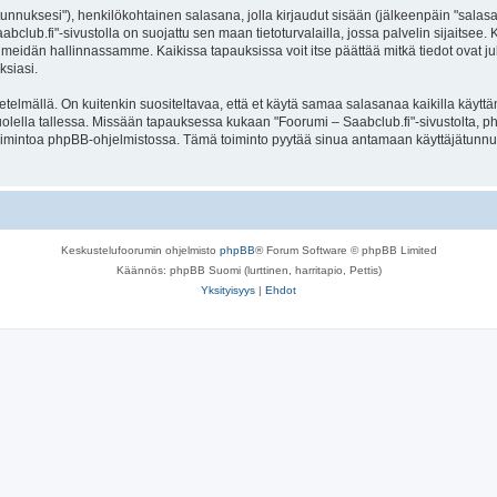
jätunnuksesi"), henkilökohtainen salasana, jolla kirjaudut sisään (jälkeenpäin "sala
aabclub.fi"-sivustolla on suojattu sen maan tietoturvalailla, jossa palvelin sijaitsee
meidän hallinnassamme. Kaikissa tapauksissa voit itse päättää mitkä tiedot ovat julk
ksiasi.
lmällä. On kuitenkin suositeltavaa, että et käytä samaa salasanaa kaikilla käyttäm
e huolella tallessa. Missään tapauksessa kukaan "Foorumi – Saabclub.fi"-sivustolta,
toimintoa phpBB-ohjelmistossa. Tämä toiminto pyytää sinua antamaan käyttäjätunnu
Keskustelufoorumin ohjelmisto
phpBB
® Forum Software © phpBB Limited
Käännös: phpBB Suomi (lurttinen, harritapio, Pettis)
Yksityisyys
|
Ehdot