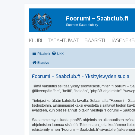
Foorumi – Saabclub.fi
Suomen Saab-klubi ry
KLUBI
TAPAHTUMAT
SAABISTI
JÄSENEKS
Pikalinkit
UKK
Etusivu
Foorumi – Saabclub.fi - Yksityisyyden suoja
Tämä vakuutus selittää yksityiskohtaisesti, miten "Foorumi – Saabc
(jälkeenpäin "he", "heitä", "heidän", "phpBB-ohjelmisto", "www.p
Tietojasi kerätään kahdella tavalla: Selaamalla "Foorumi – Saabc
tiedostoihin. Ensimmäiset kaksi evästettä sisältävät tiedon käy
evästeen, kun olet selannut joitakin viestejä "Foorumi – Saabclu
Saatamme myös luoda phpBB-ohjelmiston ulkopuolisen evästeen "F
ohjelmiston luomaa sisältöä. Toinen tapa, jolla keräämme tietoa 
rekisteröityminen "Foorumi – Saabclub.fi"-sivustolle (jälkeenpäi