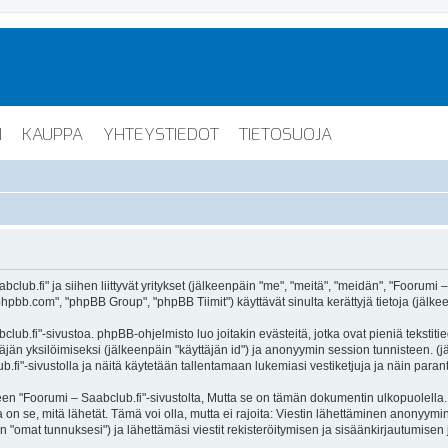
I
KAUPPA
YHTEYSTIEDOT
TIETOSUOJA
lub.fi" ja siihen liittyvät yritykset (jälkeenpäin "me", "meitä", "meidän", "Foorumi –
hpbb.com", "phpBB Group", "phpBB Tiimit") käyttävät sinulta kerättyjä tietoja (jälkee
lub.fi"-sivustoa. phpBB-ohjelmisto luo joitakin evästeitä, jotka ovat pieniä tekstiti
ttäjän yksilöimiseksi (jälkeenpäin "käyttäjän id") ja anonyymin session tunnisteen. 
b.fi"-sivustolla ja näitä käytetään tallentamaan lukemiasi vestiketjuja ja näin para
oorumi – Saabclub.fi"-sivustolta, Mutta se on tämän dokumentin ulkopuolella. Tämä
on se, mitä lähetät. Tämä voi olla, mutta ei rajoita: Viestin lähettäminen anonyymin
n "omat tunnuksesi") ja lähettämäsi viestit rekisteröitymisen ja sisäänkirjautumisen 