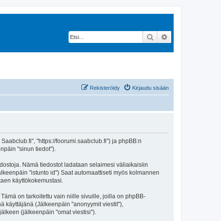
Etsi
Tarkennettu hak
Rekisteröidy
Kirjaudu sisään
 Saabclub.fi", "https://foorumi.saabclub.fi") ja phpBB:n
npäin "sinun tiedot").
edostoja. Nämä tiedostot ladataan selaimesi väliaikaisiin
(jälkeenpäin "istunto id") Saat automaattiseti myös kolmannen
ntaen käyttökokemustasi.
 on tarkoitettu vain niille sivuille, joilla on phpBB-
ä käyttäjänä (Jälkeenpäin "anonyymit viestit"),
jälkeen (jälkeenpäin "omat viestisi").