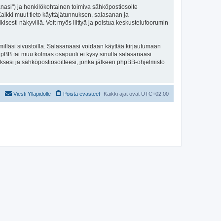
sanasi") ja henkilökohtainen toimiva sähköpostiosoite
. Kaikki muut tieto käyttäjätunnuksen, salasanan ja
isesti näkyvillä. Voit myös liittyä ja poistua keskustelufoorumin
illäsi sivustoilla. Salasanaasi voidaan käyttää kirjautumaan
 phpBB tai muu kolmas osapuoli ei kysy sinulta salasanaasi.
ksesi ja sähköpostiosoitteesi, jonka jälkeen phpBB-ohjelmisto
Viesti Ylläpidolle
Poista evästeet
Kaikki ajat ovat
UTC+02:00