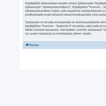
Käyttäjätiliin tallennetaan ainakin nimesi (jälkeenpäin "käyttä
(jälkeenpäin "sähköpostiosoitteesi"). Käyttäjätilisi "Foorumi – S
sähköpostiosoitteen lisäksi, joita vaadimme rekisteröityessä on 
postituslistalta koska tahansa haluat muokkaamalla omia asetu
Salasanasi on turvattu koodaamalla se yhdensuuntaisella menete
käyttäjätiliisi "Foorumi – Saabclub.fi"-sivustolla, joten pidä s
Mikäli unohdat salasanasi. Voit käyttää "unohdin salasanani" 
luo uuden salasanan ja voit kirjautua jälleen sisään.
Etusivu