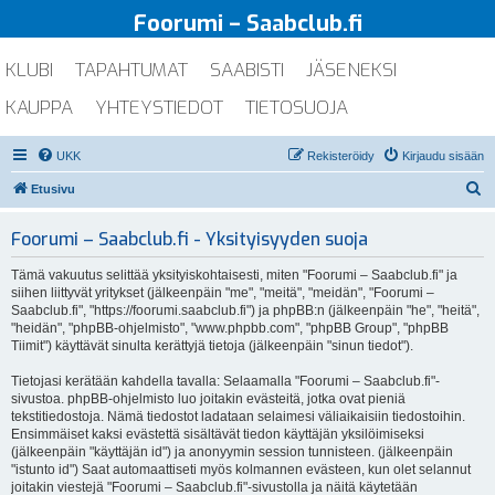
Foorumi – Saabclub.fi
KLUBI
TAPAHTUMAT
SAABISTI
JÄSENEKSI
KAUPPA
YHTEYSTIEDOT
TIETOSUOJA
UKK
Rekisteröidy
Kirjaudu sisään
E
Etusivu
t
Foorumi – Saabclub.fi - Yksityisyyden suoja
s
i
Tämä vakuutus selittää yksityiskohtaisesti, miten "Foorumi – Saabclub.fi" ja
siihen liittyvät yritykset (jälkeenpäin "me", "meitä", "meidän", "Foorumi –
Saabclub.fi", "https://foorumi.saabclub.fi") ja phpBB:n (jälkeenpäin "he", "heitä",
"heidän", "phpBB-ohjelmisto", "www.phpbb.com", "phpBB Group", "phpBB
Tiimit") käyttävät sinulta kerättyjä tietoja (jälkeenpäin "sinun tiedot").
Tietojasi kerätään kahdella tavalla: Selaamalla "Foorumi – Saabclub.fi"-
sivustoa. phpBB-ohjelmisto luo joitakin evästeitä, jotka ovat pieniä
tekstitiedostoja. Nämä tiedostot ladataan selaimesi väliaikaisiin tiedostoihin.
Ensimmäiset kaksi evästettä sisältävät tiedon käyttäjän yksilöimiseksi
(jälkeenpäin "käyttäjän id") ja anonyymin session tunnisteen. (jälkeenpäin
"istunto id") Saat automaattiseti myös kolmannen evästeen, kun olet selannut
joitakin viestejä "Foorumi – Saabclub.fi"-sivustolla ja näitä käytetään