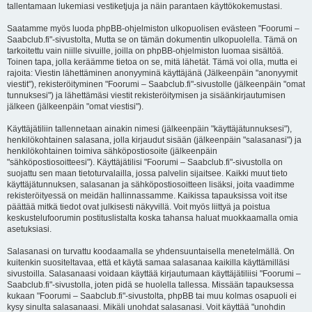
tallentamaan lukemiasi vestiketjuja ja näin parantaen käyttökokemustasi.
Saatamme myös luoda phpBB-ohjelmiston ulkopuolisen evästeen "Foorumi –
Saabclub.fi"-sivustolta, Mutta se on tämän dokumentin ulkopuolella. Tämä on
tarkoitettu vain niille sivuille, joilla on phpBB-ohjelmiston luomaa sisältöä.
Toinen tapa, jolla keräämme tietoa on se, mitä lähetät. Tämä voi olla, mutta ei
rajoita: Viestin lähettäminen anonyyminä käyttäjänä (Jälkeenpäin "anonyymit
viestit"), rekisteröityminen "Foorumi – Saabclub.fi"-sivustolle (jälkeenpäin "omat
tunnuksesi") ja lähettämäsi viestit rekisteröitymisen ja sisäänkirjautumisen
jälkeen (jälkeenpäin "omat viestisi").
Käyttäjätiliin tallennetaan ainakin nimesi (jälkeenpäin "käyttäjätunnuksesi"),
henkilökohtainen salasana, jolla kirjaudut sisään (jälkeenpäin "salasanasi") ja
henkilökohtainen toimiva sähköpostiosoite (jälkeenpäin
"sähköpostiosoitteesi"). Käyttäjätilisi "Foorumi – Saabclub.fi"-sivustolla on
suojattu sen maan tietoturvalailla, jossa palvelin sijaitsee. Kaikki muut tieto
käyttäjätunnuksen, salasanan ja sähköpostiosoitteen lisäksi, joita vaadimme
rekisteröityessä on meidän hallinnassamme. Kaikissa tapauksissa voit itse
päättää mitkä tiedot ovat julkisesti näkyvillä. Voit myös liittyä ja poistua
keskustelufoorumin postituslistalta koska tahansa haluat muokkaamalla omia
asetuksiasi.
Salasanasi on turvattu koodaamalla se yhdensuuntaisella menetelmällä. On
kuitenkin suositeltavaa, että et käytä samaa salasanaa kaikilla käyttämilläsi
sivustoilla. Salasanaasi voidaan käyttää kirjautumaan käyttäjätiliisi "Foorumi –
Saabclub.fi"-sivustolla, joten pidä se huolella tallessa. Missään tapauksessa
kukaan "Foorumi – Saabclub.fi"-sivustolta, phpBB tai muu kolmas osapuoli ei
kysy sinulta salasanaasi. Mikäli unohdat salasanasi. Voit käyttää "unohdin