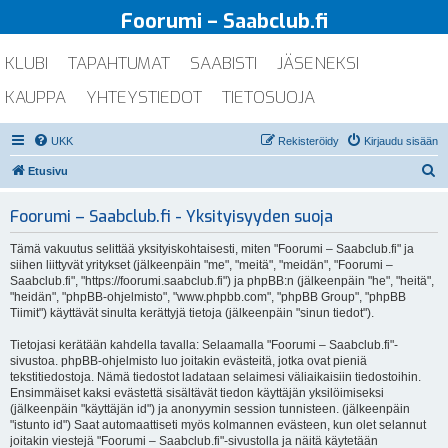
Foorumi – Saabclub.fi
KLUBI
TAPAHTUMAT
SAABISTI
JÄSENEKSI
KAUPPA
YHTEYSTIEDOT
TIETOSUOJA
UKK
Rekisteröidy
Kirjaudu sisään
E
Etusivu
t
Foorumi – Saabclub.fi - Yksityisyyden suoja
s
i
Tämä vakuutus selittää yksityiskohtaisesti, miten "Foorumi – Saabclub.fi" ja
siihen liittyvät yritykset (jälkeenpäin "me", "meitä", "meidän", "Foorumi –
Saabclub.fi", "https://foorumi.saabclub.fi") ja phpBB:n (jälkeenpäin "he", "heitä",
"heidän", "phpBB-ohjelmisto", "www.phpbb.com", "phpBB Group", "phpBB
Tiimit") käyttävät sinulta kerättyjä tietoja (jälkeenpäin "sinun tiedot").
Tietojasi kerätään kahdella tavalla: Selaamalla "Foorumi – Saabclub.fi"-
sivustoa. phpBB-ohjelmisto luo joitakin evästeitä, jotka ovat pieniä
tekstitiedostoja. Nämä tiedostot ladataan selaimesi väliaikaisiin tiedostoihin.
Ensimmäiset kaksi evästettä sisältävät tiedon käyttäjän yksilöimiseksi
(jälkeenpäin "käyttäjän id") ja anonyymin session tunnisteen. (jälkeenpäin
"istunto id") Saat automaattiseti myös kolmannen evästeen, kun olet selannut
joitakin viestejä "Foorumi – Saabclub.fi"-sivustolla ja näitä käytetään