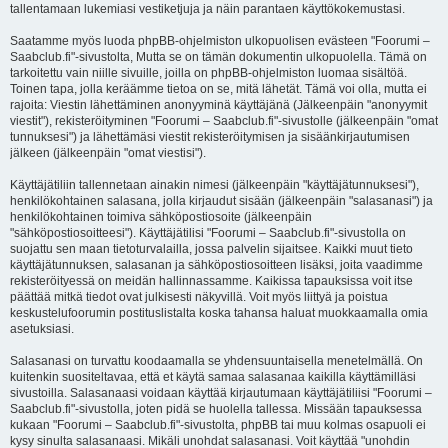
tallentamaan lukemiasi vestiketjuja ja näin parantaen käyttökokemustasi.
Saatamme myös luoda phpBB-ohjelmiston ulkopuolisen evästeen "Foorumi –
Saabclub.fi"-sivustolta, Mutta se on tämän dokumentin ulkopuolella. Tämä on
tarkoitettu vain niille sivuille, joilla on phpBB-ohjelmiston luomaa sisältöä.
Toinen tapa, jolla keräämme tietoa on se, mitä lähetät. Tämä voi olla, mutta ei
rajoita: Viestin lähettäminen anonyyminä käyttäjänä (Jälkeenpäin "anonyymit
viestit"), rekisteröityminen "Foorumi – Saabclub.fi"-sivustolle (jälkeenpäin "omat
tunnuksesi") ja lähettämäsi viestit rekisteröitymisen ja sisäänkirjautumisen
jälkeen (jälkeenpäin "omat viestisi").
Käyttäjätiliin tallennetaan ainakin nimesi (jälkeenpäin "käyttäjätunnuksesi"),
henkilökohtainen salasana, jolla kirjaudut sisään (jälkeenpäin "salasanasi") ja
henkilökohtainen toimiva sähköpostiosoite (jälkeenpäin
"sähköpostiosoitteesi"). Käyttäjätilisi "Foorumi – Saabclub.fi"-sivustolla on
suojattu sen maan tietoturvalailla, jossa palvelin sijaitsee. Kaikki muut tieto
käyttäjätunnuksen, salasanan ja sähköpostiosoitteen lisäksi, joita vaadimme
rekisteröityessä on meidän hallinnassamme. Kaikissa tapauksissa voit itse
päättää mitkä tiedot ovat julkisesti näkyvillä. Voit myös liittyä ja poistua
keskustelufoorumin postituslistalta koska tahansa haluat muokkaamalla omia
asetuksiasi.
Salasanasi on turvattu koodaamalla se yhdensuuntaisella menetelmällä. On
kuitenkin suositeltavaa, että et käytä samaa salasanaa kaikilla käyttämilläsi
sivustoilla. Salasanaasi voidaan käyttää kirjautumaan käyttäjätiliisi "Foorumi –
Saabclub.fi"-sivustolla, joten pidä se huolella tallessa. Missään tapauksessa
kukaan "Foorumi – Saabclub.fi"-sivustolta, phpBB tai muu kolmas osapuoli ei
kysy sinulta salasanaasi. Mikäli unohdat salasanasi. Voit käyttää "unohdin