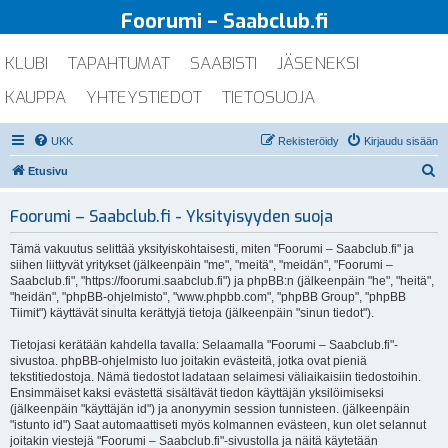
Foorumi – Saabclub.fi
KLUBI
TAPAHTUMAT
SAABISTI
JÄSENEKSI
KAUPPA
YHTEYSTIEDOT
TIETOSUOJA
UKK
Rekisteröidy
Kirjaudu sisään
E
Etusivu
t
Foorumi – Saabclub.fi - Yksityisyyden suoja
s
i
Tämä vakuutus selittää yksityiskohtaisesti, miten "Foorumi – Saabclub.fi" ja
siihen liittyvät yritykset (jälkeenpäin "me", "meitä", "meidän", "Foorumi –
Saabclub.fi", "https://foorumi.saabclub.fi") ja phpBB:n (jälkeenpäin "he", "heitä",
"heidän", "phpBB-ohjelmisto", "www.phpbb.com", "phpBB Group", "phpBB
Tiimit") käyttävät sinulta kerättyjä tietoja (jälkeenpäin "sinun tiedot").
Tietojasi kerätään kahdella tavalla: Selaamalla "Foorumi – Saabclub.fi"-
sivustoa. phpBB-ohjelmisto luo joitakin evästeitä, jotka ovat pieniä
tekstitiedostoja. Nämä tiedostot ladataan selaimesi väliaikaisiin tiedostoihin.
Ensimmäiset kaksi evästettä sisältävät tiedon käyttäjän yksilöimiseksi
(jälkeenpäin "käyttäjän id") ja anonyymin session tunnisteen. (jälkeenpäin
"istunto id") Saat automaattiseti myös kolmannen evästeen, kun olet selannut
joitakin viestejä "Foorumi – Saabclub.fi"-sivustolla ja näitä käytetään