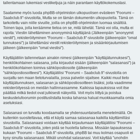
tallentamaan lukemiasi vestiketjuja ja näin parantaen käyttökokemustasi.
Saatamme myös luoda phpBB-ohjelmiston ulkopuolisen evästeen "Foorumi –
Saabclub.fi"-sivustolta, Mutta se on tämän dokumentin ulkopuolella. Tämä on
tarkoitettu vain niille sivuille, joilla on phpBB-ohjelmiston luomaa sisältöä.
Toinen tapa, jolla keräämme tietoa on se, mitä lähetät. Tämä voi olla, mutta ei
rajoita: Viestin lähettäminen anonyyminä käyttäjänä (Jälkeenpäin "anonyymit
viestit"), rekisteröityminen "Foorumi – Saabclub.fi"-sivustolle (jälkeenpäin "omat
tunnuksesi") ja lähettämäsi viestit rekisteröitymisen ja sisäänkirjautumisen
jälkeen (jälkeenpäin "omat viestisi").
Käyttäjätiliin tallennetaan ainakin nimesi (jälkeenpäin "käyttäjätunnuksesi"),
henkilökohtainen salasana, jolla kirjaudut sisään (jälkeenpäin "salasanasi") ja
henkilökohtainen toimiva sähköpostiosoite (jälkeenpäin
"sähköpostiosoitteesi"). Käyttäjätilisi "Foorumi – Saabclub.fi"-sivustolla on
suojattu sen maan tietoturvalailla, jossa palvelin sijaitsee. Kaikki muut tieto
käyttäjätunnuksen, salasanan ja sähköpostiosoitteen lisäksi, joita vaadimme
rekisteröityessä on meidän hallinnassamme. Kaikissa tapauksissa voit itse
päättää mitkä tiedot ovat julkisesti näkyvillä. Voit myös liittyä ja poistua
keskustelufoorumin postituslistalta koska tahansa haluat muokkaamalla omia
asetuksiasi.
Salasanasi on turvattu koodaamalla se yhdensuuntaisella menetelmällä. On
kuitenkin suositeltavaa, että et käytä samaa salasanaa kaikilla käyttämilläsi
sivustoilla. Salasanaasi voidaan käyttää kirjautumaan käyttäjätiliisi "Foorumi –
Saabclub.fi"-sivustolla, joten pidä se huolella tallessa. Missään tapauksessa
kukaan "Foorumi – Saabclub.fi"-sivustolta, phpBB tai muu kolmas osapuoli ei
kysy sinulta salasanaasi. Mikäli unohdat salasanasi. Voit käyttää "unohdin