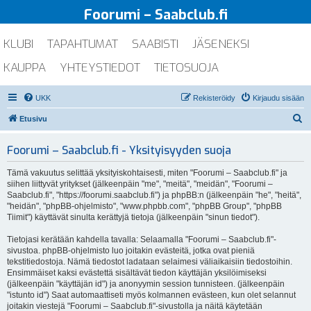
Foorumi – Saabclub.fi
KLUBI
TAPAHTUMAT
SAABISTI
JÄSENEKSI
KAUPPA
YHTEYSTIEDOT
TIETOSUOJA
UKK
Rekisteröidy
Kirjaudu sisään
E
Etusivu
t
Foorumi – Saabclub.fi - Yksityisyyden suoja
s
i
Tämä vakuutus selittää yksityiskohtaisesti, miten "Foorumi – Saabclub.fi" ja
siihen liittyvät yritykset (jälkeenpäin "me", "meitä", "meidän", "Foorumi –
Saabclub.fi", "https://foorumi.saabclub.fi") ja phpBB:n (jälkeenpäin "he", "heitä",
"heidän", "phpBB-ohjelmisto", "www.phpbb.com", "phpBB Group", "phpBB
Tiimit") käyttävät sinulta kerättyjä tietoja (jälkeenpäin "sinun tiedot").
Tietojasi kerätään kahdella tavalla: Selaamalla "Foorumi – Saabclub.fi"-
sivustoa. phpBB-ohjelmisto luo joitakin evästeitä, jotka ovat pieniä
tekstitiedostoja. Nämä tiedostot ladataan selaimesi väliaikaisiin tiedostoihin.
Ensimmäiset kaksi evästettä sisältävät tiedon käyttäjän yksilöimiseksi
(jälkeenpäin "käyttäjän id") ja anonyymin session tunnisteen. (jälkeenpäin
"istunto id") Saat automaattiseti myös kolmannen evästeen, kun olet selannut
joitakin viestejä "Foorumi – Saabclub.fi"-sivustolla ja näitä käytetään