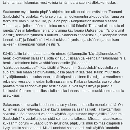
tallentamaan lukemiasi vestiketjuja ja näin parantaen käyttökokemustasi.
Saatamme myös luoda phpBB-ohjelmiston ulkopuolisen evästeen "Foorumi –
Saabclub.fi"-sivustolta, Mutta se on tämän dokumentin ulkopuolella. Tämä on
tarkoitettu vain niille sivuille, joilla on phpBB-ohjelmiston luomaa sisältöä.
Toinen tapa, jolla keräämme tietoa on se, mitä lähetät. Tämä voi olla, mutta ei
rajoita: Viestin lähettäminen anonyyminä käyttäjänä (Jälkeenpäin "anonyymit
viestit"), rekisteröityminen "Foorumi – Saabclub.fi"-sivustolle (jälkeenpäin "omat
tunnuksesi") ja lähettämäsi viestit rekisteröitymisen ja sisäänkirjautumisen
jälkeen (jälkeenpäin "omat viestisi").
Käyttäjätiliin tallennetaan ainakin nimesi (jälkeenpäin "käyttäjätunnuksesi"),
henkilökohtainen salasana, jolla kirjaudut sisään (jälkeenpäin "salasanasi") ja
henkilökohtainen toimiva sähköpostiosoite (jälkeenpäin
"sähköpostiosoitteesi"). Käyttäjätilisi "Foorumi – Saabclub.fi"-sivustolla on
suojattu sen maan tietoturvalailla, jossa palvelin sijaitsee. Kaikki muut tieto
käyttäjätunnuksen, salasanan ja sähköpostiosoitteen lisäksi, joita vaadimme
rekisteröityessä on meidän hallinnassamme. Kaikissa tapauksissa voit itse
päättää mitkä tiedot ovat julkisesti näkyvillä. Voit myös liittyä ja poistua
keskustelufoorumin postituslistalta koska tahansa haluat muokkaamalla omia
asetuksiasi.
Salasanasi on turvattu koodaamalla se yhdensuuntaisella menetelmällä. On
kuitenkin suositeltavaa, että et käytä samaa salasanaa kaikilla käyttämilläsi
sivustoilla. Salasanaasi voidaan käyttää kirjautumaan käyttäjätiliisi "Foorumi –
Saabclub.fi"-sivustolla, joten pidä se huolella tallessa. Missään tapauksessa
kukaan "Foorumi – Saabclub.fi"-sivustolta, phpBB tai muu kolmas osapuoli ei
kysy sinulta salasanaasi. Mikäli unohdat salasanasi. Voit käyttää "unohdin