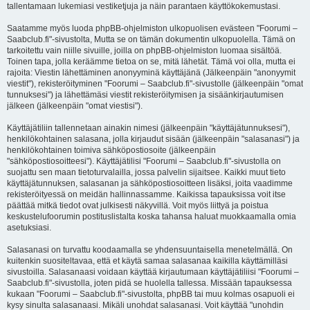
tallentamaan lukemiasi vestiketjuja ja näin parantaen käyttökokemustasi.
Saatamme myös luoda phpBB-ohjelmiston ulkopuolisen evästeen "Foorumi –
Saabclub.fi"-sivustolta, Mutta se on tämän dokumentin ulkopuolella. Tämä on
tarkoitettu vain niille sivuille, joilla on phpBB-ohjelmiston luomaa sisältöä.
Toinen tapa, jolla keräämme tietoa on se, mitä lähetät. Tämä voi olla, mutta ei
rajoita: Viestin lähettäminen anonyyminä käyttäjänä (Jälkeenpäin "anonyymit
viestit"), rekisteröityminen "Foorumi – Saabclub.fi"-sivustolle (jälkeenpäin "omat
tunnuksesi") ja lähettämäsi viestit rekisteröitymisen ja sisäänkirjautumisen
jälkeen (jälkeenpäin "omat viestisi").
Käyttäjätiliin tallennetaan ainakin nimesi (jälkeenpäin "käyttäjätunnuksesi"),
henkilökohtainen salasana, jolla kirjaudut sisään (jälkeenpäin "salasanasi") ja
henkilökohtainen toimiva sähköpostiosoite (jälkeenpäin
"sähköpostiosoitteesi"). Käyttäjätilisi "Foorumi – Saabclub.fi"-sivustolla on
suojattu sen maan tietoturvalailla, jossa palvelin sijaitsee. Kaikki muut tieto
käyttäjätunnuksen, salasanan ja sähköpostiosoitteen lisäksi, joita vaadimme
rekisteröityessä on meidän hallinnassamme. Kaikissa tapauksissa voit itse
päättää mitkä tiedot ovat julkisesti näkyvillä. Voit myös liittyä ja poistua
keskustelufoorumin postituslistalta koska tahansa haluat muokkaamalla omia
asetuksiasi.
Salasanasi on turvattu koodaamalla se yhdensuuntaisella menetelmällä. On
kuitenkin suositeltavaa, että et käytä samaa salasanaa kaikilla käyttämilläsi
sivustoilla. Salasanaasi voidaan käyttää kirjautumaan käyttäjätiliisi "Foorumi –
Saabclub.fi"-sivustolla, joten pidä se huolella tallessa. Missään tapauksessa
kukaan "Foorumi – Saabclub.fi"-sivustolta, phpBB tai muu kolmas osapuoli ei
kysy sinulta salasanaasi. Mikäli unohdat salasanasi. Voit käyttää "unohdin