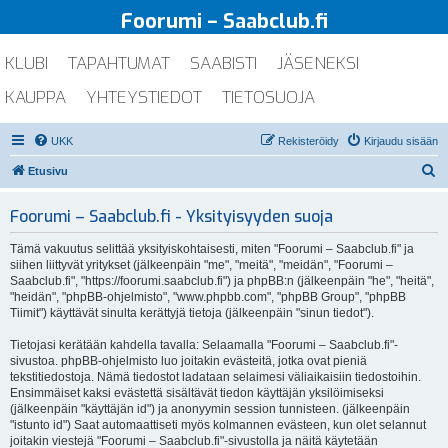
Foorumi – Saabclub.fi
KLUBI
TAPAHTUMAT
SAABISTI
JÄSENEKSI
KAUPPA
YHTEYSTIEDOT
TIETOSUOJA
UKK
Rekisteröidy
Kirjaudu sisään
E
Etusivu
t
Foorumi – Saabclub.fi - Yksityisyyden suoja
s
i
Tämä vakuutus selittää yksityiskohtaisesti, miten "Foorumi – Saabclub.fi" ja
siihen liittyvät yritykset (jälkeenpäin "me", "meitä", "meidän", "Foorumi –
Saabclub.fi", "https://foorumi.saabclub.fi") ja phpBB:n (jälkeenpäin "he", "heitä",
"heidän", "phpBB-ohjelmisto", "www.phpbb.com", "phpBB Group", "phpBB
Tiimit") käyttävät sinulta kerättyjä tietoja (jälkeenpäin "sinun tiedot").
Tietojasi kerätään kahdella tavalla: Selaamalla "Foorumi – Saabclub.fi"-
sivustoa. phpBB-ohjelmisto luo joitakin evästeitä, jotka ovat pieniä
tekstitiedostoja. Nämä tiedostot ladataan selaimesi väliaikaisiin tiedostoihin.
Ensimmäiset kaksi evästettä sisältävät tiedon käyttäjän yksilöimiseksi
(jälkeenpäin "käyttäjän id") ja anonyymin session tunnisteen. (jälkeenpäin
"istunto id") Saat automaattiseti myös kolmannen evästeen, kun olet selannut
joitakin viestejä "Foorumi – Saabclub.fi"-sivustolla ja näitä käytetään