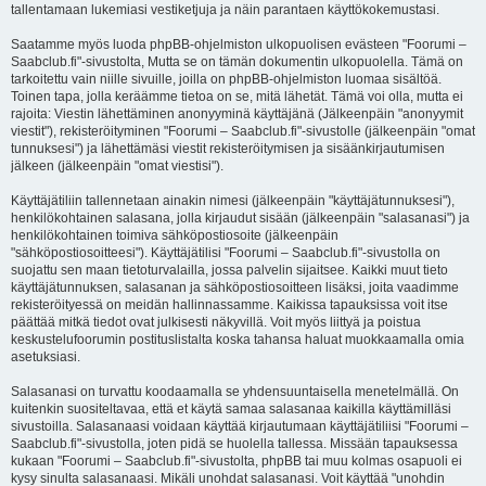
tallentamaan lukemiasi vestiketjuja ja näin parantaen käyttökokemustasi.
Saatamme myös luoda phpBB-ohjelmiston ulkopuolisen evästeen "Foorumi –
Saabclub.fi"-sivustolta, Mutta se on tämän dokumentin ulkopuolella. Tämä on
tarkoitettu vain niille sivuille, joilla on phpBB-ohjelmiston luomaa sisältöä.
Toinen tapa, jolla keräämme tietoa on se, mitä lähetät. Tämä voi olla, mutta ei
rajoita: Viestin lähettäminen anonyyminä käyttäjänä (Jälkeenpäin "anonyymit
viestit"), rekisteröityminen "Foorumi – Saabclub.fi"-sivustolle (jälkeenpäin "omat
tunnuksesi") ja lähettämäsi viestit rekisteröitymisen ja sisäänkirjautumisen
jälkeen (jälkeenpäin "omat viestisi").
Käyttäjätiliin tallennetaan ainakin nimesi (jälkeenpäin "käyttäjätunnuksesi"),
henkilökohtainen salasana, jolla kirjaudut sisään (jälkeenpäin "salasanasi") ja
henkilökohtainen toimiva sähköpostiosoite (jälkeenpäin
"sähköpostiosoitteesi"). Käyttäjätilisi "Foorumi – Saabclub.fi"-sivustolla on
suojattu sen maan tietoturvalailla, jossa palvelin sijaitsee. Kaikki muut tieto
käyttäjätunnuksen, salasanan ja sähköpostiosoitteen lisäksi, joita vaadimme
rekisteröityessä on meidän hallinnassamme. Kaikissa tapauksissa voit itse
päättää mitkä tiedot ovat julkisesti näkyvillä. Voit myös liittyä ja poistua
keskustelufoorumin postituslistalta koska tahansa haluat muokkaamalla omia
asetuksiasi.
Salasanasi on turvattu koodaamalla se yhdensuuntaisella menetelmällä. On
kuitenkin suositeltavaa, että et käytä samaa salasanaa kaikilla käyttämilläsi
sivustoilla. Salasanaasi voidaan käyttää kirjautumaan käyttäjätiliisi "Foorumi –
Saabclub.fi"-sivustolla, joten pidä se huolella tallessa. Missään tapauksessa
kukaan "Foorumi – Saabclub.fi"-sivustolta, phpBB tai muu kolmas osapuoli ei
kysy sinulta salasanaasi. Mikäli unohdat salasanasi. Voit käyttää "unohdin