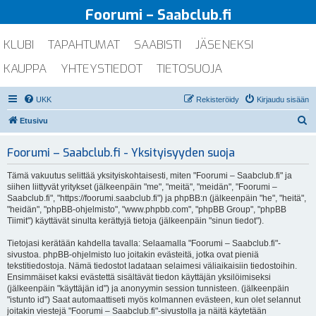
Foorumi – Saabclub.fi
KLUBI
TAPAHTUMAT
SAABISTI
JÄSENEKSI
KAUPPA
YHTEYSTIEDOT
TIETOSUOJA
UKK
Rekisteröidy
Kirjaudu sisään
E
Etusivu
t
Foorumi – Saabclub.fi - Yksityisyyden suoja
s
i
Tämä vakuutus selittää yksityiskohtaisesti, miten "Foorumi – Saabclub.fi" ja
siihen liittyvät yritykset (jälkeenpäin "me", "meitä", "meidän", "Foorumi –
Saabclub.fi", "https://foorumi.saabclub.fi") ja phpBB:n (jälkeenpäin "he", "heitä",
"heidän", "phpBB-ohjelmisto", "www.phpbb.com", "phpBB Group", "phpBB
Tiimit") käyttävät sinulta kerättyjä tietoja (jälkeenpäin "sinun tiedot").
Tietojasi kerätään kahdella tavalla: Selaamalla "Foorumi – Saabclub.fi"-
sivustoa. phpBB-ohjelmisto luo joitakin evästeitä, jotka ovat pieniä
tekstitiedostoja. Nämä tiedostot ladataan selaimesi väliaikaisiin tiedostoihin.
Ensimmäiset kaksi evästettä sisältävät tiedon käyttäjän yksilöimiseksi
(jälkeenpäin "käyttäjän id") ja anonyymin session tunnisteen. (jälkeenpäin
"istunto id") Saat automaattiseti myös kolmannen evästeen, kun olet selannut
joitakin viestejä "Foorumi – Saabclub.fi"-sivustolla ja näitä käytetään