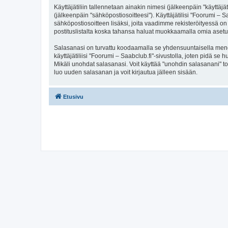
Käyttäjätiliin tallennetaan ainakin nimesi (jälkeenpäin "käyttä
(jälkeenpäin "sähköpostiosoitteesi"). Käyttäjätilisi "Foorumi – S
sähköpostiosoitteen lisäksi, joita vaadimme rekisteröityessä on 
postituslistalta koska tahansa haluat muokkaamalla omia asetu
Salasanasi on turvattu koodaamalla se yhdensuuntaisella menete
käyttäjätiliisi "Foorumi – Saabclub.fi"-sivustolla, joten pidä s
Mikäli unohdat salasanasi. Voit käyttää "unohdin salasanani" 
luo uuden salasanan ja voit kirjautua jälleen sisään.
Etusivu