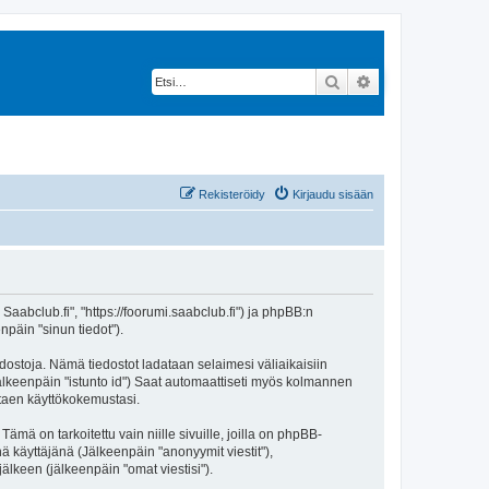
Etsi
Tarkennettu hak
Rekisteröidy
Kirjaudu sisään
 Saabclub.fi", "https://foorumi.saabclub.fi") ja phpBB:n
npäin "sinun tiedot").
edostoja. Nämä tiedostot ladataan selaimesi väliaikaisiin
(jälkeenpäin "istunto id") Saat automaattiseti myös kolmannen
ntaen käyttökokemustasi.
 on tarkoitettu vain niille sivuille, joilla on phpBB-
ä käyttäjänä (Jälkeenpäin "anonyymit viestit"),
jälkeen (jälkeenpäin "omat viestisi").