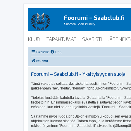
Foorumi – Saabclub.fi
Suomen Saab-klubi ry
KLUBI
TAPAHTUMAT
SAABISTI
JÄSENEKS
Pikalinkit
UKK
Etusivu
Foorumi – Saabclub.fi - Yksityisyyden suoja
Tämä vakuutus selittää yksityiskohtaisesti, miten "Foorumi – Saabc
(jälkeenpäin "he", "heitä", "heidän", "phpBB-ohjelmisto", "www.p
Tietojasi kerätään kahdella tavalla: Selaamalla "Foorumi – Saabc
tiedostoihin. Ensimmäiset kaksi evästettä sisältävät tiedon käy
evästeen, kun olet selannut joitakin viestejä "Foorumi – Saabclu
Saatamme myös luoda phpBB-ohjelmiston ulkopuolisen evästeen "F
ohjelmiston luomaa sisältöä. Toinen tapa, jolla keräämme tietoa 
rekisteröityminen "Foorumi – Saabclub.fi"-sivustolle (jälkeenpäi