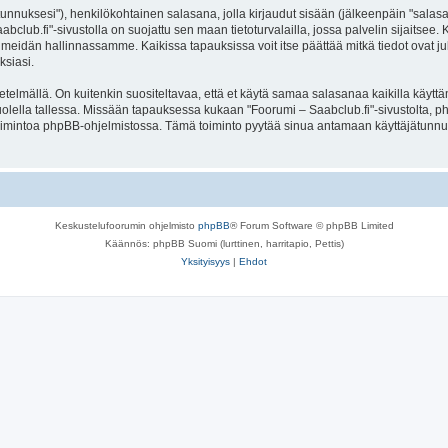
jätunnuksesi"), henkilökohtainen salasana, jolla kirjaudut sisään (jälkeenpäin "sala
aabclub.fi"-sivustolla on suojattu sen maan tietoturvalailla, jossa palvelin sijaitsee
meidän hallinnassamme. Kaikissa tapauksissa voit itse päättää mitkä tiedot ovat julk
ksiasi.
lmällä. On kuitenkin suositeltavaa, että et käytä samaa salasanaa kaikilla käyttäm
e huolella tallessa. Missään tapauksessa kukaan "Foorumi – Saabclub.fi"-sivustolta,
toimintoa phpBB-ohjelmistossa. Tämä toiminto pyytää sinua antamaan käyttäjätunnu
Keskustelufoorumin ohjelmisto
phpBB
® Forum Software © phpBB Limited
Käännös: phpBB Suomi (lurttinen, harritapio, Pettis)
Yksityisyys
|
Ehdot