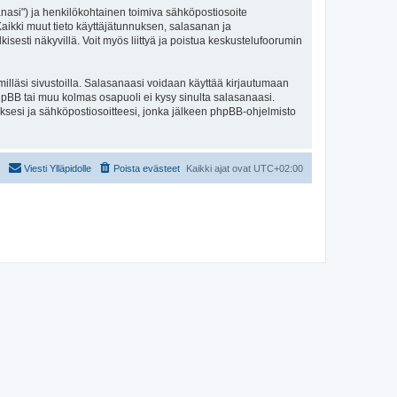
sanasi") ja henkilökohtainen toimiva sähköpostiosoite
. Kaikki muut tieto käyttäjätunnuksen, salasanan ja
isesti näkyvillä. Voit myös liittyä ja poistua keskustelufoorumin
illäsi sivustoilla. Salasanaasi voidaan käyttää kirjautumaan
 phpBB tai muu kolmas osapuoli ei kysy sinulta salasanaasi.
ksesi ja sähköpostiosoitteesi, jonka jälkeen phpBB-ohjelmisto
Viesti Ylläpidolle
Poista evästeet
Kaikki ajat ovat
UTC+02:00