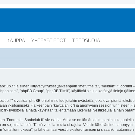
I
KAUPPA
YHTEYSTIEDOT
TIETOSUOJA
lub.fi" ja siihen liittyvät yritykset (jälkeenpäin "me", "meitä", "meidän", "Foorumi –
hpbb.com", "phpBB Group", "phpBB Tiimit") käyttävät sinulta kerättyjä tietoja (jälkee
lub.fi"-sivustoa. phpBB-ohjelmisto luo joitakin evästeitä, jotka ovat pieniä tekstiti
ttäjän yksilöimiseksi (jälkeenpäin "käyttäjän id") ja anonyymin session tunnisteen. 
b.fi"-sivustolla ja näitä käytetään tallentamaan lukemiasi vestiketjuja ja näin para
oorumi – Saabclub.fi"-sivustolta, Mutta se on tämän dokumentin ulkopuolella. Tämä
on se, mitä lähetät. Tämä voi olla, mutta ei rajoita: Viestin lähettäminen anonyymin
n "omat tunnuksesi") ja lähettämäsi viestit rekisteröitymisen ja sisäänkirjautumisen 