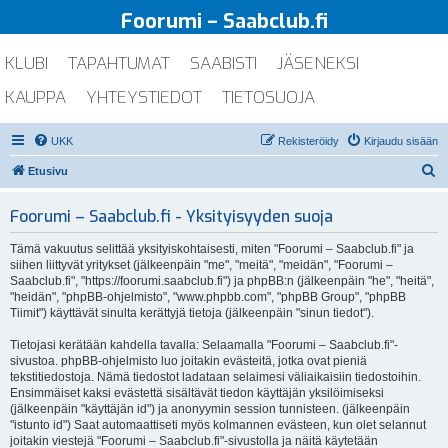
Foorumi – Saabclub.fi
KLUBI
TAPAHTUMAT
SAABISTI
JÄSENEKSI
KAUPPA
YHTEYSTIEDOT
TIETOSUOJA
UKK
Rekisteröidy
Kirjaudu sisään
E
Etusivu
t
Foorumi – Saabclub.fi - Yksityisyyden suoja
s
i
Tämä vakuutus selittää yksityiskohtaisesti, miten "Foorumi – Saabclub.fi" ja
siihen liittyvät yritykset (jälkeenpäin "me", "meitä", "meidän", "Foorumi –
Saabclub.fi", "https://foorumi.saabclub.fi") ja phpBB:n (jälkeenpäin "he", "heitä",
"heidän", "phpBB-ohjelmisto", "www.phpbb.com", "phpBB Group", "phpBB
Tiimit") käyttävät sinulta kerättyjä tietoja (jälkeenpäin "sinun tiedot").
Tietojasi kerätään kahdella tavalla: Selaamalla "Foorumi – Saabclub.fi"-
sivustoa. phpBB-ohjelmisto luo joitakin evästeitä, jotka ovat pieniä
tekstitiedostoja. Nämä tiedostot ladataan selaimesi väliaikaisiin tiedostoihin.
Ensimmäiset kaksi evästettä sisältävät tiedon käyttäjän yksilöimiseksi
(jälkeenpäin "käyttäjän id") ja anonyymin session tunnisteen. (jälkeenpäin
"istunto id") Saat automaattiseti myös kolmannen evästeen, kun olet selannut
joitakin viestejä "Foorumi – Saabclub.fi"-sivustolla ja näitä käytetään