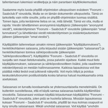
tallentamaan lukemiasi vestiketjuja ja näin parantaen käyttökokemustasi.
Saatamme myös luoda phpBB-ohjelmiston ulkopuolisen evästeen "Foorumi –
Saabclub.fi"-sivustolta, Mutta se on tämän dokumentin ulkopuolella. Tämä on
tarkoitettu vain niille sivuille, joilla on phpBB-ohjelmiston luomaa sisältöä.
Toinen tapa, jolla keräämme tietoa on se, mitä lähetät. Tämä voi olla, mutta ei
rajoita: Viestin lähettäminen anonyyminä käyttäjänä (Jälkeenpäin "anonyymit
viestit"), rekisteröityminen "Foorumi – Saabclub.fi"-sivustolle (jälkeenpäin "omat
tunnuksesi") ja lähettämäsi viestit rekisteröitymisen ja sisäänkirjautumisen
jälkeen (jälkeenpäin "omat viestisi").
Käyttäjätiliin tallennetaan ainakin nimesi (jälkeenpäin "käyttäjätunnuksesi"),
henkilökohtainen salasana, jolla kirjaudut sisään (jälkeenpäin "salasanasi") ja
henkilökohtainen toimiva sähköpostiosoite (jälkeenpäin
"sähköpostiosoitteesi"). Käyttäjätilisi "Foorumi – Saabclub.fi"-sivustolla on
suojattu sen maan tietoturvalailla, jossa palvelin sijaitsee. Kaikki muut tieto
käyttäjätunnuksen, salasanan ja sähköpostiosoitteen lisäksi, joita vaadimme
rekisteröityessä on meidän hallinnassamme. Kaikissa tapauksissa voit itse
päättää mitkä tiedot ovat julkisesti näkyvillä. Voit myös liittyä ja poistua
keskustelufoorumin postituslistalta koska tahansa haluat muokkaamalla omia
asetuksiasi.
Salasanasi on turvattu koodaamalla se yhdensuuntaisella menetelmällä. On
kuitenkin suositeltavaa, että et käytä samaa salasanaa kaikilla käyttämilläsi
sivustoilla. Salasanaasi voidaan käyttää kirjautumaan käyttäjätiliisi "Foorumi –
Saabclub.fi"-sivustolla, joten pidä se huolella tallessa. Missään tapauksessa
kukaan "Foorumi – Saabclub.fi"-sivustolta, phpBB tai muu kolmas osapuoli ei
kysy sinulta salasanaasi. Mikäli unohdat salasanasi. Voit käyttää "unohdin