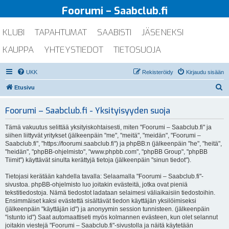
Foorumi – Saabclub.fi
KLUBI
TAPAHTUMAT
SAABISTI
JÄSENEKSI
KAUPPA
YHTEYSTIEDOT
TIETOSUOJA
UKK
Rekisteröidy
Kirjaudu sisään
E
Etusivu
t
Foorumi – Saabclub.fi - Yksityisyyden suoja
s
i
Tämä vakuutus selittää yksityiskohtaisesti, miten "Foorumi – Saabclub.fi" ja
siihen liittyvät yritykset (jälkeenpäin "me", "meitä", "meidän", "Foorumi –
Saabclub.fi", "https://foorumi.saabclub.fi") ja phpBB:n (jälkeenpäin "he", "heitä",
"heidän", "phpBB-ohjelmisto", "www.phpbb.com", "phpBB Group", "phpBB
Tiimit") käyttävät sinulta kerättyjä tietoja (jälkeenpäin "sinun tiedot").
Tietojasi kerätään kahdella tavalla: Selaamalla "Foorumi – Saabclub.fi"-
sivustoa. phpBB-ohjelmisto luo joitakin evästeitä, jotka ovat pieniä
tekstitiedostoja. Nämä tiedostot ladataan selaimesi väliaikaisiin tiedostoihin.
Ensimmäiset kaksi evästettä sisältävät tiedon käyttäjän yksilöimiseksi
(jälkeenpäin "käyttäjän id") ja anonyymin session tunnisteen. (jälkeenpäin
"istunto id") Saat automaattiseti myös kolmannen evästeen, kun olet selannut
joitakin viestejä "Foorumi – Saabclub.fi"-sivustolla ja näitä käytetään