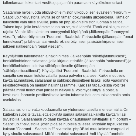
tallentamaan lukemiasi vestiketjuja ja näin parantaen käyttökokemustasi.
Saatamme myös luoda phpBB-ohjelmiston ulkopuolisen evästeen "Foorumi –
Saabclub.fi"-sivustolta, Mutta se on tämän dokumentin ulkopuolella. Tämä on
tarkoitettu vain niille sivuille, joilla on phpBB-ohjelmiston luomaa sisältöä.
Toinen tapa, jolla keräämme tietoa on se, mitä lähetät. Tämä voi olla, mutta ei
rajoita: Viestin lähettäminen anonyyminä käyttäjänä (Jälkeenpäin "anonyymit
viestit"), rekisteröityminen "Foorumi – Saabclub.fi"-sivustolle (jälkeenpäin "omat
tunnuksesi") ja lähettämäsi viestit rekisteröitymisen ja sisäänkirjautumisen
jälkeen (jälkeenpäin "omat viestisi").
Käyttäjätiliin tallennetaan ainakin nimesi (jälkeenpäin "käyttäjätunnuksesi"),
henkilökohtainen salasana, jolla kirjaudut sisään (jälkeenpäin "salasanasi") ja
henkilökohtainen toimiva sähköpostiosoite (jälkeenpäin
"sähköpostiosoitteesi"). Käyttäjätilisi "Foorumi – Saabclub.fi"-sivustolla on
suojattu sen maan tietoturvalailla, jossa palvelin sijaitsee. Kaikki muut tieto
käyttäjätunnuksen, salasanan ja sähköpostiosoitteen lisäksi, joita vaadimme
rekisteröityessä on meidän hallinnassamme. Kaikissa tapauksissa voit itse
päättää mitkä tiedot ovat julkisesti näkyvillä. Voit myös liittyä ja poistua
keskustelufoorumin postituslistalta koska tahansa haluat muokkaamalla omia
asetuksiasi.
Salasanasi on turvattu koodaamalla se yhdensuuntaisella menetelmällä. On
kuitenkin suositeltavaa, että et käytä samaa salasanaa kaikilla käyttämilläsi
sivustoilla. Salasanaasi voidaan käyttää kirjautumaan käyttäjätiliisi "Foorumi –
Saabclub.fi"-sivustolla, joten pidä se huolella tallessa. Missään tapauksessa
kukaan "Foorumi – Saabclub.fi"-sivustolta, phpBB tai muu kolmas osapuoli ei
kysy sinulta salasanaasi. Mikäli unohdat salasanasi. Voit käyttää "unohdin