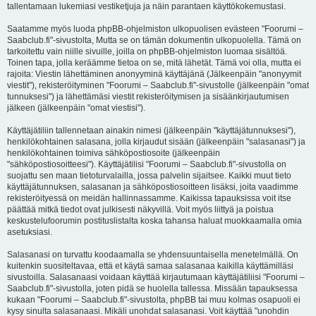
tallentamaan lukemiasi vestiketjuja ja näin parantaen käyttökokemustasi.
Saatamme myös luoda phpBB-ohjelmiston ulkopuolisen evästeen "Foorumi –
Saabclub.fi"-sivustolta, Mutta se on tämän dokumentin ulkopuolella. Tämä on
tarkoitettu vain niille sivuille, joilla on phpBB-ohjelmiston luomaa sisältöä.
Toinen tapa, jolla keräämme tietoa on se, mitä lähetät. Tämä voi olla, mutta ei
rajoita: Viestin lähettäminen anonyyminä käyttäjänä (Jälkeenpäin "anonyymit
viestit"), rekisteröityminen "Foorumi – Saabclub.fi"-sivustolle (jälkeenpäin "omat
tunnuksesi") ja lähettämäsi viestit rekisteröitymisen ja sisäänkirjautumisen
jälkeen (jälkeenpäin "omat viestisi").
Käyttäjätiliin tallennetaan ainakin nimesi (jälkeenpäin "käyttäjätunnuksesi"),
henkilökohtainen salasana, jolla kirjaudut sisään (jälkeenpäin "salasanasi") ja
henkilökohtainen toimiva sähköpostiosoite (jälkeenpäin
"sähköpostiosoitteesi"). Käyttäjätilisi "Foorumi – Saabclub.fi"-sivustolla on
suojattu sen maan tietoturvalailla, jossa palvelin sijaitsee. Kaikki muut tieto
käyttäjätunnuksen, salasanan ja sähköpostiosoitteen lisäksi, joita vaadimme
rekisteröityessä on meidän hallinnassamme. Kaikissa tapauksissa voit itse
päättää mitkä tiedot ovat julkisesti näkyvillä. Voit myös liittyä ja poistua
keskustelufoorumin postituslistalta koska tahansa haluat muokkaamalla omia
asetuksiasi.
Salasanasi on turvattu koodaamalla se yhdensuuntaisella menetelmällä. On
kuitenkin suositeltavaa, että et käytä samaa salasanaa kaikilla käyttämilläsi
sivustoilla. Salasanaasi voidaan käyttää kirjautumaan käyttäjätiliisi "Foorumi –
Saabclub.fi"-sivustolla, joten pidä se huolella tallessa. Missään tapauksessa
kukaan "Foorumi – Saabclub.fi"-sivustolta, phpBB tai muu kolmas osapuoli ei
kysy sinulta salasanaasi. Mikäli unohdat salasanasi. Voit käyttää "unohdin