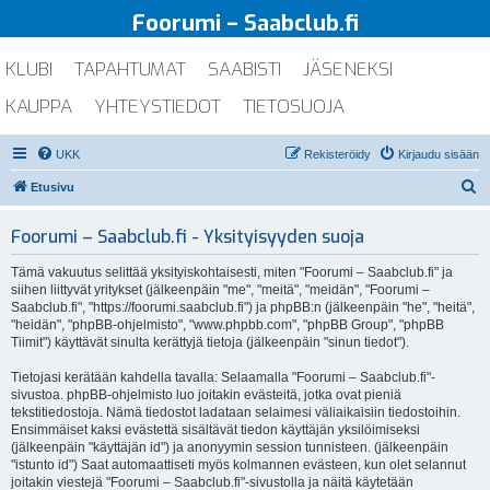
Foorumi – Saabclub.fi
KLUBI
TAPAHTUMAT
SAABISTI
JÄSENEKSI
KAUPPA
YHTEYSTIEDOT
TIETOSUOJA
UKK
Rekisteröidy
Kirjaudu sisään
E
Etusivu
t
Foorumi – Saabclub.fi - Yksityisyyden suoja
s
i
Tämä vakuutus selittää yksityiskohtaisesti, miten "Foorumi – Saabclub.fi" ja
siihen liittyvät yritykset (jälkeenpäin "me", "meitä", "meidän", "Foorumi –
Saabclub.fi", "https://foorumi.saabclub.fi") ja phpBB:n (jälkeenpäin "he", "heitä",
"heidän", "phpBB-ohjelmisto", "www.phpbb.com", "phpBB Group", "phpBB
Tiimit") käyttävät sinulta kerättyjä tietoja (jälkeenpäin "sinun tiedot").
Tietojasi kerätään kahdella tavalla: Selaamalla "Foorumi – Saabclub.fi"-
sivustoa. phpBB-ohjelmisto luo joitakin evästeitä, jotka ovat pieniä
tekstitiedostoja. Nämä tiedostot ladataan selaimesi väliaikaisiin tiedostoihin.
Ensimmäiset kaksi evästettä sisältävät tiedon käyttäjän yksilöimiseksi
(jälkeenpäin "käyttäjän id") ja anonyymin session tunnisteen. (jälkeenpäin
"istunto id") Saat automaattiseti myös kolmannen evästeen, kun olet selannut
joitakin viestejä "Foorumi – Saabclub.fi"-sivustolla ja näitä käytetään