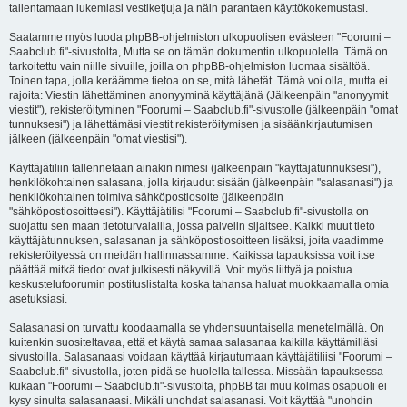
tallentamaan lukemiasi vestiketjuja ja näin parantaen käyttökokemustasi.
Saatamme myös luoda phpBB-ohjelmiston ulkopuolisen evästeen "Foorumi –
Saabclub.fi"-sivustolta, Mutta se on tämän dokumentin ulkopuolella. Tämä on
tarkoitettu vain niille sivuille, joilla on phpBB-ohjelmiston luomaa sisältöä.
Toinen tapa, jolla keräämme tietoa on se, mitä lähetät. Tämä voi olla, mutta ei
rajoita: Viestin lähettäminen anonyyminä käyttäjänä (Jälkeenpäin "anonyymit
viestit"), rekisteröityminen "Foorumi – Saabclub.fi"-sivustolle (jälkeenpäin "omat
tunnuksesi") ja lähettämäsi viestit rekisteröitymisen ja sisäänkirjautumisen
jälkeen (jälkeenpäin "omat viestisi").
Käyttäjätiliin tallennetaan ainakin nimesi (jälkeenpäin "käyttäjätunnuksesi"),
henkilökohtainen salasana, jolla kirjaudut sisään (jälkeenpäin "salasanasi") ja
henkilökohtainen toimiva sähköpostiosoite (jälkeenpäin
"sähköpostiosoitteesi"). Käyttäjätilisi "Foorumi – Saabclub.fi"-sivustolla on
suojattu sen maan tietoturvalailla, jossa palvelin sijaitsee. Kaikki muut tieto
käyttäjätunnuksen, salasanan ja sähköpostiosoitteen lisäksi, joita vaadimme
rekisteröityessä on meidän hallinnassamme. Kaikissa tapauksissa voit itse
päättää mitkä tiedot ovat julkisesti näkyvillä. Voit myös liittyä ja poistua
keskustelufoorumin postituslistalta koska tahansa haluat muokkaamalla omia
asetuksiasi.
Salasanasi on turvattu koodaamalla se yhdensuuntaisella menetelmällä. On
kuitenkin suositeltavaa, että et käytä samaa salasanaa kaikilla käyttämilläsi
sivustoilla. Salasanaasi voidaan käyttää kirjautumaan käyttäjätiliisi "Foorumi –
Saabclub.fi"-sivustolla, joten pidä se huolella tallessa. Missään tapauksessa
kukaan "Foorumi – Saabclub.fi"-sivustolta, phpBB tai muu kolmas osapuoli ei
kysy sinulta salasanaasi. Mikäli unohdat salasanasi. Voit käyttää "unohdin