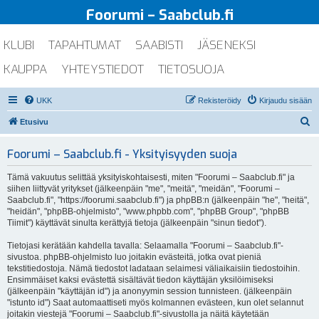
Foorumi – Saabclub.fi
KLUBI
TAPAHTUMAT
SAABISTI
JÄSENEKSI
KAUPPA
YHTEYSTIEDOT
TIETOSUOJA
UKK
Rekisteröidy
Kirjaudu sisään
E
Etusivu
t
Foorumi – Saabclub.fi - Yksityisyyden suoja
s
i
Tämä vakuutus selittää yksityiskohtaisesti, miten "Foorumi – Saabclub.fi" ja
siihen liittyvät yritykset (jälkeenpäin "me", "meitä", "meidän", "Foorumi –
Saabclub.fi", "https://foorumi.saabclub.fi") ja phpBB:n (jälkeenpäin "he", "heitä",
"heidän", "phpBB-ohjelmisto", "www.phpbb.com", "phpBB Group", "phpBB
Tiimit") käyttävät sinulta kerättyjä tietoja (jälkeenpäin "sinun tiedot").
Tietojasi kerätään kahdella tavalla: Selaamalla "Foorumi – Saabclub.fi"-
sivustoa. phpBB-ohjelmisto luo joitakin evästeitä, jotka ovat pieniä
tekstitiedostoja. Nämä tiedostot ladataan selaimesi väliaikaisiin tiedostoihin.
Ensimmäiset kaksi evästettä sisältävät tiedon käyttäjän yksilöimiseksi
(jälkeenpäin "käyttäjän id") ja anonyymin session tunnisteen. (jälkeenpäin
"istunto id") Saat automaattiseti myös kolmannen evästeen, kun olet selannut
joitakin viestejä "Foorumi – Saabclub.fi"-sivustolla ja näitä käytetään