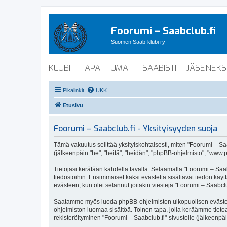
Foorumi – Saabclub.fi
Suomen Saab-klubi ry
KLUBI
TAPAHTUMAT
SAABISTI
JÄSENEKS
Pikalinkit
UKK
Etusivu
Foorumi – Saabclub.fi - Yksityisyyden suoja
Tämä vakuutus selittää yksityiskohtaisesti, miten "Foorumi – Saabc
(jälkeenpäin "he", "heitä", "heidän", "phpBB-ohjelmisto", "www.p
Tietojasi kerätään kahdella tavalla: Selaamalla "Foorumi – Saabc
tiedostoihin. Ensimmäiset kaksi evästettä sisältävät tiedon käy
evästeen, kun olet selannut joitakin viestejä "Foorumi – Saabclu
Saatamme myös luoda phpBB-ohjelmiston ulkopuolisen evästeen "F
ohjelmiston luomaa sisältöä. Toinen tapa, jolla keräämme tietoa 
rekisteröityminen "Foorumi – Saabclub.fi"-sivustolle (jälkeenpäi