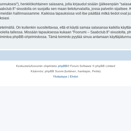
jätunnuksesi"), henkilökohtainen salasana, jolla kirjaudut sisään (jälkeenpäin "sala
aabclub.fi"-sivustolla on suojattu sen maan tietoturvalailla, jossa palvelin sijaitsee
meidän hallinnassamme. Kaikissa tapauksissa voit itse päättää mitkä tiedot ovat julk
ksiasi.
lmällä. On kuitenkin suositeltavaa, että et käytä samaa salasanaa kaikilla käyttäm
e huolella tallessa. Missään tapauksessa kukaan "Foorumi – Saabclub.fi"-sivustolta,
toimintoa phpBB-ohjelmistossa. Tämä toiminto pyytää sinua antamaan käyttäjätunnu
Keskustelufoorumin ohjelmisto
phpBB
® Forum Software © phpBB Limited
Käännös: phpBB Suomi (lurttinen, harritapio, Pettis)
Yksityisyys
|
Ehdot