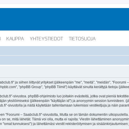
I
KAUPPA
YHTEYSTIEDOT
TIETOSUOJA
lub.fi" ja siihen liittyvät yritykset (jälkeenpäin "me", "meitä", "meidän", "Foorumi –
hpbb.com", "phpBB Group", "phpBB Tiimit") käyttävät sinulta kerättyjä tietoja (jälkee
lub.fi"-sivustoa. phpBB-ohjelmisto luo joitakin evästeitä, jotka ovat pieniä tekstiti
ttäjän yksilöimiseksi (jälkeenpäin "käyttäjän id") ja anonyymin session tunnisteen. 
b.fi"-sivustolla ja näitä käytetään tallentamaan lukemiasi vestiketjuja ja näin para
oorumi – Saabclub.fi"-sivustolta, Mutta se on tämän dokumentin ulkopuolella. Tämä
on se, mitä lähetät. Tämä voi olla, mutta ei rajoita: Viestin lähettäminen anonyymin
n "omat tunnuksesi") ja lähettämäsi viestit rekisteröitymisen ja sisäänkirjautumisen 