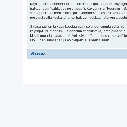
Käyttäjätiliin tallennetaan ainakin nimesi (jälkeenpäin "käyttä
(jälkeenpäin "sähköpostiosoitteesi"). Käyttäjätilisi "Foorumi – S
sähköpostiosoitteen lisäksi, joita vaadimme rekisteröityessä on 
postituslistalta koska tahansa haluat muokkaamalla omia asetu
Salasanasi on turvattu koodaamalla se yhdensuuntaisella menete
käyttäjätiliisi "Foorumi – Saabclub.fi"-sivustolla, joten pidä s
Mikäli unohdat salasanasi. Voit käyttää "unohdin salasanani" 
luo uuden salasanan ja voit kirjautua jälleen sisään.
Etusivu