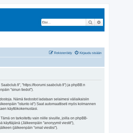
Etsi
Tarkennettu hak
Rekisteröidy
Kirjaudu sisään
 Saabclub.fi", "https://foorumi.saabclub.fi") ja phpBB:n
npäin "sinun tiedot").
edostoja. Nämä tiedostot ladataan selaimesi väliaikaisiin
(jälkeenpäin "istunto id") Saat automaattiseti myös kolmannen
ntaen käyttökokemustasi.
 on tarkoitettu vain niille sivuille, joilla on phpBB-
ä käyttäjänä (Jälkeenpäin "anonyymit viestit"),
jälkeen (jälkeenpäin "omat viestisi").