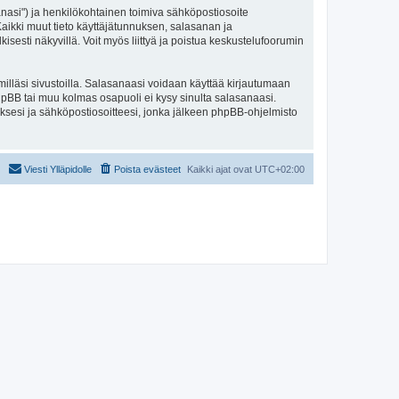
sanasi") ja henkilökohtainen toimiva sähköpostiosoite
. Kaikki muut tieto käyttäjätunnuksen, salasanan ja
isesti näkyvillä. Voit myös liittyä ja poistua keskustelufoorumin
illäsi sivustoilla. Salasanaasi voidaan käyttää kirjautumaan
 phpBB tai muu kolmas osapuoli ei kysy sinulta salasanaasi.
ksesi ja sähköpostiosoitteesi, jonka jälkeen phpBB-ohjelmisto
Viesti Ylläpidolle
Poista evästeet
Kaikki ajat ovat
UTC+02:00