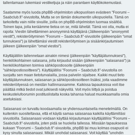
tallentamaan lukemiasi vestiketjuja ja näin parantaen käyttökokemustasi.
Saatamme myös luoda phpBB-ohjelmiston ulkopuolisen evästeen "Foorumi –
Saabclub.fi"-sivustolta, Mutta se on tämän dokumentin ulkopuolella. Tämä on
tarkoitettu vain niille sivuille, joilla on phpBB-ohjelmiston luomaa sisältöä.
Toinen tapa, jolla keräämme tietoa on se, mitä lähetät. Tämä voi olla, mutta ei
rajoita: Viestin lähettäminen anonyyminä käyttäjänä (Jälkeenpäin "anonyymit
viestit"), rekisteröityminen "Foorumi – Saabclub.fi"-sivustolle (jälkeenpäin "omat
tunnuksesi") ja lähettämäsi viestit rekisteröitymisen ja sisäänkirjautumisen
jälkeen (jälkeenpäin "omat viestisi").
Käyttäjätiliin tallennetaan ainakin nimesi (jälkeenpäin "käyttäjätunnuksesi"),
henkilökohtainen salasana, jolla kirjaudut sisään (jälkeenpäin "salasanasi") ja
henkilökohtainen toimiva sähköpostiosoite (jälkeenpäin
"sähköpostiosoitteesi"). Käyttäjätilisi "Foorumi – Saabclub.fi"-sivustolla on
suojattu sen maan tietoturvalailla, jossa palvelin sijaitsee. Kaikki muut tieto
käyttäjätunnuksen, salasanan ja sähköpostiosoitteen lisäksi, joita vaadimme
rekisteröityessä on meidän hallinnassamme. Kaikissa tapauksissa voit itse
päättää mitkä tiedot ovat julkisesti näkyvillä. Voit myös liittyä ja poistua
keskustelufoorumin postituslistalta koska tahansa haluat muokkaamalla omia
asetuksiasi.
Salasanasi on turvattu koodaamalla se yhdensuuntaisella menetelmällä. On
kuitenkin suositeltavaa, että et käytä samaa salasanaa kaikilla käyttämilläsi
sivustoilla. Salasanaasi voidaan käyttää kirjautumaan käyttäjätiliisi "Foorumi –
Saabclub.fi"-sivustolla, joten pidä se huolella tallessa. Missään tapauksessa
kukaan "Foorumi – Saabclub.fi"-sivustolta, phpBB tai muu kolmas osapuoli ei
kysy sinulta salasanaasi. Mikäli unohdat salasanasi. Voit käyttää "unohdin