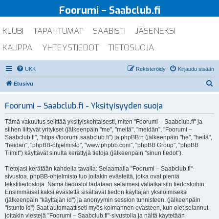
Foorumi – Saabclub.fi
KLUBI
TAPAHTUMAT
SAABISTI
JÄSENEKSI
KAUPPA
YHTEYSTIEDOT
TIETOSUOJA
UKK
Rekisteröidy
Kirjaudu sisään
E
Etusivu
t
Foorumi – Saabclub.fi - Yksityisyyden suoja
s
i
Tämä vakuutus selittää yksityiskohtaisesti, miten "Foorumi – Saabclub.fi" ja
siihen liittyvät yritykset (jälkeenpäin "me", "meitä", "meidän", "Foorumi –
Saabclub.fi", "https://foorumi.saabclub.fi") ja phpBB:n (jälkeenpäin "he", "heitä",
"heidän", "phpBB-ohjelmisto", "www.phpbb.com", "phpBB Group", "phpBB
Tiimit") käyttävät sinulta kerättyjä tietoja (jälkeenpäin "sinun tiedot").
Tietojasi kerätään kahdella tavalla: Selaamalla "Foorumi – Saabclub.fi"-
sivustoa. phpBB-ohjelmisto luo joitakin evästeitä, jotka ovat pieniä
tekstitiedostoja. Nämä tiedostot ladataan selaimesi väliaikaisiin tiedostoihin.
Ensimmäiset kaksi evästettä sisältävät tiedon käyttäjän yksilöimiseksi
(jälkeenpäin "käyttäjän id") ja anonyymin session tunnisteen. (jälkeenpäin
"istunto id") Saat automaattiseti myös kolmannen evästeen, kun olet selannut
joitakin viestejä "Foorumi – Saabclub.fi"-sivustolla ja näitä käytetään